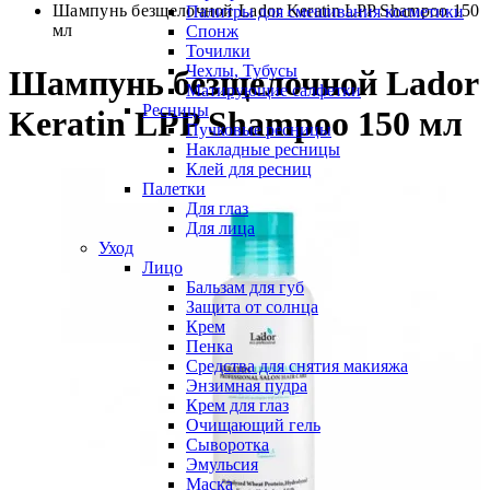
Шампунь безщелочной Lador Keratin LPP Shampoo 150
Палитры для смешивания косметики
мл
Спонж
Точилки
Чехлы, Тубусы
Шампунь безщелочной Lador
Матирующие салфетки
Ресницы
Keratin LPP Shampoo 150 мл
Пучковые ресницы
Накладные ресницы
Клей для ресниц
Палетки
Для глаз
Для лица
Уход
Лицо
Бальзам для губ
Защита от солнца
Крем
Пенка
Средства для снятия макияжа
Энзимная пудра
Крем для глаз
Очищающий гель
Сыворотка
Эмульсия
Маска