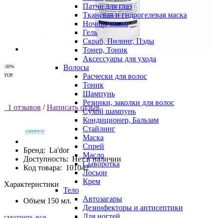
Патчи для глаз
Тканевая и гидрогелевая маска
Ночная маска
Гель
Скраб, Пилинг, Пэды
Тонер, Тоник
Аксессуары для ухода
Волосы
-30%
Расчески для волос
TOP
Тоник
Шампунь
Резинки, заколки для волос
1 отзывов
/
Написать отзыв
Сухой шампунь
Кондиционер, Бальзам
Стайлинг
Маска
Спрей
Бренд:
La'dor
Масло
Доступность:
Нет в наличии
Сыворотка
Код товара:
101042
Лосьон
Крем
Характеристики
Тело
Автозагары
Объем
150 мл.
Дезинфекторы и антисептики
Для ногтей
смотреть все