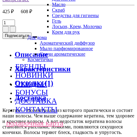
Масло
Скраб
425 ₽
608 ₽
Средства для гигиены
Гель
Лосьон, Крем, Молочко
Крем для рук
Подписаться
Для дома
Ароматический диффузор
Мыло парфюмированное
Описание
Свечи ароматические
Косметички
БРЕНДЫ
Характеристики
НОВИНКИ
Отзывы (1)
СКИДКИ
БОНУСЫ
Доставка
ДОСТАВКА
КОНТАКТЫ
Кератин – это материал, из которого практически и состоят
наши волосы. Чем выше содержание кератина, тем здоровее
подарочная карта
и красивее волосы. А вот недостаток кератина волосы
становится рыхлыми, ломкими, появляются секущиеся
кончики. Волосы теряют блеск, гладкость и упругость.