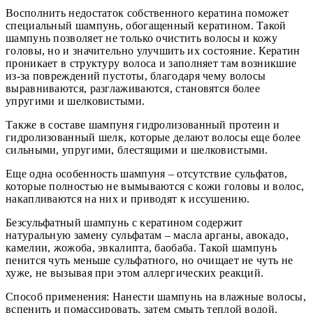
Восполнить недостаток собственного кератина поможет
специальный шампунь, обогащенный кератином. Такой
шампунь позволяет не только очистить волосы и кожу
головы, но и значительно улучшить их состояние. Кератин
проникает в структуру волоса и заполняет там возникшие
из-за повреждений пустоты, благодаря чему волосы
выравниваются, разглаживаются, становятся более
упругими и шелковистыми.
Также в составе шампуня гидролизованный протеин и
гидролизованный шелк, которые делают волосы еще более
сильными, упругими, блестящими и шелковистыми.
Еще одна особенность шампуня – отсутствие сульфатов,
которые полностью не вымываются с кожи головы и волос,
накапливаются на них и приводят к иссушению.
Безсульфатный шампунь с кератином содержит
натуральную замену сульфатам – масла арганы, авокадо,
камелии, жожоба, эвкалипта, баобаба. Такой шампунь
пенится чуть меньше сульфатного, но очищает не чуть не
хуже, не вызывая при этом аллергических реакций.
Способ применения: Нанести шампунь на влажные волосы,
вспенить и помассировать, затем смыть теплой водой.