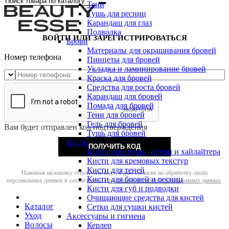
Тени
Тушь для ресниц
Карандаш для глаз
Подводка
ВОЙТИ ИЛИ ЗАРЕГИСТРИРОВАТЬСЯ
Брови
Материалы для окрашивания бровей
Номер телефона
Пинцеты для бровей
Укладка и ламинирование бровей
Краска для бровей
Средства для роста бровей
Карандаш для бровей
Помада для бровей
Тени для бровей
Гель для бровей
Вам будет отправлен код подтверждения
Тушь для бровей
Кисти
ПОЛУЧИТЬ КОД
Кисти для пудры, румян и хайлайтера
Кисти для кремовых текстур
Кисти для теней
Нажимая на кнопку «Получить код», я даю согласие на обработку своих
Кисти для бровей и ресниц
персональных данных в соответствии с
политикой обработки персональных данных
.
Кисти для губ и подводки
Очищающие средства для кистей
Каталог
Сетки для сушки кистей
Уход
Аксессуары и гигиена
Волосы
Керлер