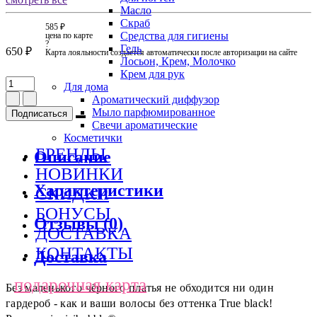
Масло
Скраб
585 ₽
Средства для гигиены
цена по карте
?
Гель
650 ₽
Карта лояльности создается автоматически после авторизации на сайте
Лосьон, Крем, Молочко
Крем для рук
Для дома
Ароматический диффузор
Мыло парфюмированное
Подписаться
Свечи ароматические
Косметички
БРЕНДЫ
Описание
НОВИНКИ
Характеристики
СКИДКИ
БОНУСЫ
Отзывы (0)
ДОСТАВКА
КОНТАКТЫ
Доставка
подарочная карта
Без маленького чёрного платья не обходится ни один
гардероб - как и ваши волосы без оттенка True black!