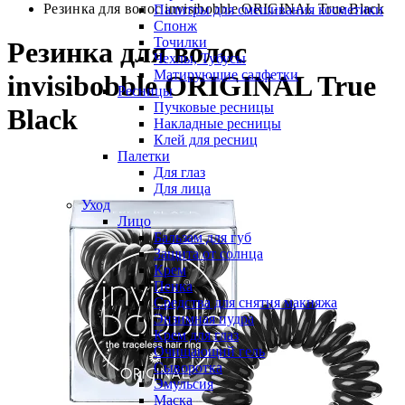
Резинка для волос invisibobble ORIGINAL True Black
Палитры для смешивания косметики
Спонж
Точилки
Резинка для волос
Чехлы, Тубусы
Матирующие салфетки
invisibobble ORIGINAL True
Ресницы
Пучковые ресницы
Black
Накладные ресницы
Клей для ресниц
Палетки
Для глаз
Для лица
Уход
Лицо
Бальзам для губ
Защита от солнца
Крем
Пенка
Средства для снятия макияжа
Энзимная пудра
Крем для глаз
Очищающий гель
Сыворотка
Эмульсия
Маска