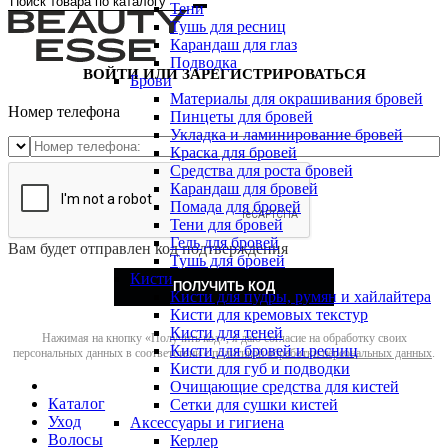
Тени
Тушь для ресниц
Карандаш для глаз
Подводка
ВОЙТИ ИЛИ ЗАРЕГИСТРИРОВАТЬСЯ
Брови
Материалы для окрашивания бровей
Номер телефона
Пинцеты для бровей
Укладка и ламинирование бровей
Краска для бровей
Средства для роста бровей
Карандаш для бровей
Помада для бровей
Тени для бровей
Гель для бровей
Вам будет отправлен код подтверждения
Тушь для бровей
Кисти
ПОЛУЧИТЬ КОД
Кисти для пудры, румян и хайлайтера
Кисти для кремовых текстур
Кисти для теней
Нажимая на кнопку «Получить код», я даю согласие на обработку своих
Кисти для бровей и ресниц
персональных данных в соответствии с
политикой обработки персональных данных
.
Кисти для губ и подводки
Очищающие средства для кистей
Каталог
Сетки для сушки кистей
Уход
Аксессуары и гигиена
Волосы
Керлер