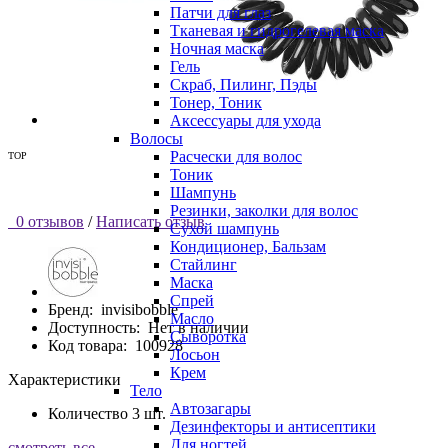
Патчи для глаз
Тканевая и гидрогелевая маска
Ночная маска
Гель
Скраб, Пилинг, Пэды
Тонер, Тоник
Аксессуары для ухода
Волосы
Расчески для волос
TOP
Тоник
Шампунь
Резинки, заколки для волос
0 отзывов
/
Написать отзыв
Сухой шампунь
Кондиционер, Бальзам
Стайлинг
Маска
Спрей
Бренд:
invisibobble
Масло
Доступность:
Нет в наличии
Сыворотка
Код товара:
100928
Лосьон
Крем
Характеристики
Тело
Автозагары
Количество
3 шт.
Дезинфекторы и антисептики
Для ногтей
смотреть все