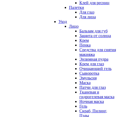
Клей для ресниц
Палетки
Для глаз
Для лица
Уход
Лицо
Бальзам для губ
Защита от солнца
Крем
Пенка
Средства для снятия
макияжа
Энзимная пудра
Крем для глаз
Очищающий гель
Сыворотка
Эмульсия
Маска
Патчи для глаз
Тканевая и
гидрогелевая маска
Ночная маска
Гель
Скраб, Пилинг,
Пэды