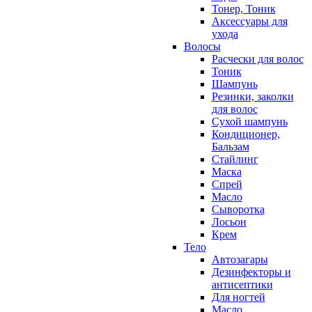
Тонер, Тоник
Аксессуары для
ухода
Волосы
Расчески для волос
Тоник
Шампунь
Резинки, заколки
для волос
Сухой шампунь
Кондиционер,
Бальзам
Стайлинг
Маска
Спрей
Масло
Сыворотка
Лосьон
Крем
Тело
Автозагары
Дезинфекторы и
антисептики
Для ногтей
Масло