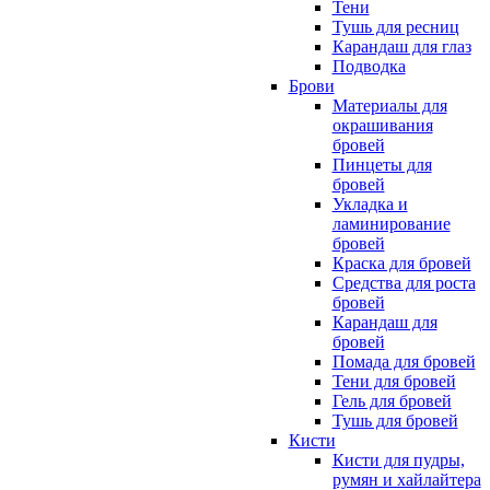
Тени
Тушь для ресниц
Карандаш для глаз
Подводка
Брови
Материалы для
окрашивания
бровей
Пинцеты для
бровей
Укладка и
ламинирование
бровей
Краска для бровей
Средства для роста
бровей
Карандаш для
бровей
Помада для бровей
Тени для бровей
Гель для бровей
Тушь для бровей
Кисти
Кисти для пудры,
румян и хайлайтера