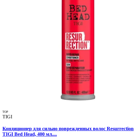
TOP
TIGI
Кондиционер для сильно поврежденных волос Resurrection
TIGI Bed Head, 400 мл....