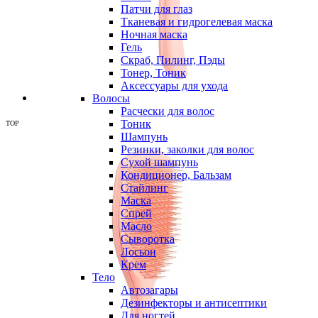
Патчи для глаз
Тканевая и гидрогелевая маска
Ночная маска
Гель
Скраб, Пилинг, Пэды
Тонер, Тоник
Аксессуары для ухода
Волосы
Расчески для волос
Тоник
TOP
Шампунь
Резинки, заколки для волос
Сухой шампунь
Кондиционер, Бальзам
Стайлинг
Маска
Спрей
Масло
Сыворотка
Лосьон
Крем
Тело
Автозагары
Дезинфекторы и антисептики
Для ногтей