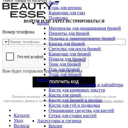
Тени
Тушь для ресниц
Карандаш для глаз
Подводка
ВОЙТИ ИЛИ ЗАРЕГИСТРИРОВАТЬСЯ
Брови
Материалы для окрашивания бровей
Номер телефона
Пинцеты для бровей
Укладка и ламинирование бровей
Краска для бровей
Средства для роста бровей
Карандаш для бровей
Помада для бровей
Тени для бровей
Гель для бровей
Вам будет отправлен код подтверждения
Тушь для бровей
Кисти
ПОЛУЧИТЬ КОД
Кисти для пудры, румян и хайлайтера
Кисти для кремовых текстур
Кисти для теней
Нажимая на кнопку «Получить код», я даю согласие на обработку своих
Кисти для бровей и ресниц
персональных данных в соответствии с
политикой обработки персональных данных
.
Кисти для губ и подводки
Очищающие средства для кистей
Каталог
Сетки для сушки кистей
Уход
Аксессуары и гигиена
Волосы
Керлер