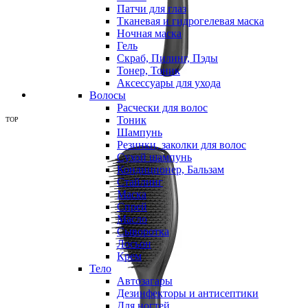
Патчи для глаз
Тканевая и гидрогелевая маска
Ночная маска
Гель
Скраб, Пилинг, Пэды
Тонер, Тоник
Аксессуары для ухода
Волосы
Расчески для волос
Тоник
TOP
Шампунь
Резинки, заколки для волос
Сухой шампунь
Кондиционер, Бальзам
Стайлинг
Маска
Спрей
Масло
Сыворотка
Лосьон
Крем
Тело
Автозагары
Дезинфекторы и антисептики
Для ногтей