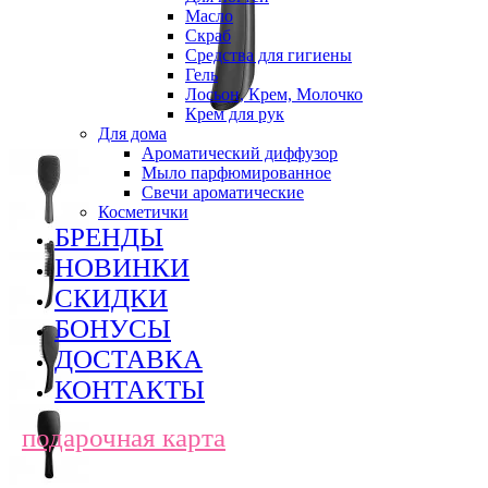
Масло
Скраб
Средства для гигиены
Гель
Лосьон, Крем, Молочко
Крем для рук
Для дома
Ароматический диффузор
Мыло парфюмированное
Свечи ароматические
Косметички
БРЕНДЫ
НОВИНКИ
СКИДКИ
БОНУСЫ
ДОСТАВКА
КОНТАКТЫ
подарочная карта