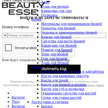
Тени
Тушь для ресниц
Карандаш для глаз
Подводка
ВОЙТИ ИЛИ ЗАРЕГИСТРИРОВАТЬСЯ
Брови
Материалы для окрашивания бровей
Номер телефона
Пинцеты для бровей
Укладка и ламинирование бровей
Краска для бровей
Средства для роста бровей
Карандаш для бровей
Помада для бровей
Тени для бровей
Гель для бровей
Вам будет отправлен код подтверждения
Тушь для бровей
Кисти
ПОЛУЧИТЬ КОД
Кисти для пудры, румян и хайлайтера
Кисти для кремовых текстур
Кисти для теней
Нажимая на кнопку «Получить код», я даю согласие на обработку своих
Кисти для бровей и ресниц
персональных данных в соответствии с
политикой обработки персональных данных
.
Кисти для губ и подводки
Очищающие средства для кистей
Каталог
Сетки для сушки кистей
Уход
Аксессуары и гигиена
Волосы
Керлер