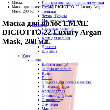
Маска
Палитры для смешивания косметики
Маска для волос EMME DICIOTTO 22 Luxury Argan
Спонж
Mask, 200 мл.
Точилки
Чехлы, Тубусы
Матирующие салфетки
Маска для волос EMME
Ресницы
Пучковые ресницы
DICIOTTO 22 Luxury Argan
Накладные ресницы
Клей для ресниц
Mask, 200 мл.
Палетки
Для глаз
Для лица
Уход
Лицо
Бальзам для губ
Защита от солнца
Крем
Пенка
Средства для снятия макияжа
Энзимная пудра
Крем для глаз
Очищающий гель
Сыворотка
Эмульсия
Маска