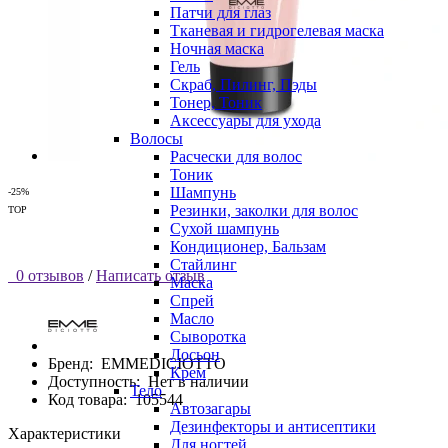
Патчи для глаз
Тканевая и гидрогелевая маска
Ночная маска
Гель
Скраб, Пилинг, Пэды
Тонер, Тоник
Аксессуары для ухода
Волосы
Расчески для волос
Тоник
Шампунь
-25%
Резинки, заколки для волос
TOP
Сухой шампунь
Кондиционер, Бальзам
Стайлинг
0 отзывов
/
Написать отзыв
Маска
Спрей
Масло
Сыворотка
Лосьон
Бренд:
EMMEDICIOTTO
Крем
Доступность:
Нет в наличии
Тело
Код товара:
105544
Автозагары
Дезинфекторы и антисептики
Характеристики
Для ногтей