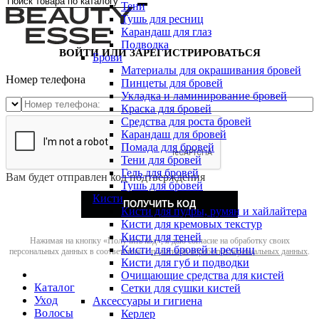
Тени
Тушь для ресниц
Карандаш для глаз
Подводка
ВОЙТИ ИЛИ ЗАРЕГИСТРИРОВАТЬСЯ
Брови
Материалы для окрашивания бровей
Номер телефона
Пинцеты для бровей
Укладка и ламинирование бровей
Краска для бровей
Средства для роста бровей
Карандаш для бровей
Помада для бровей
Тени для бровей
Гель для бровей
Вам будет отправлен код подтверждения
Тушь для бровей
Кисти
ПОЛУЧИТЬ КОД
Кисти для пудры, румян и хайлайтера
Кисти для кремовых текстур
Кисти для теней
Нажимая на кнопку «Получить код», я даю согласие на обработку своих
Кисти для бровей и ресниц
персональных данных в соответствии с
политикой обработки персональных данных
.
Кисти для губ и подводки
Очищающие средства для кистей
Каталог
Сетки для сушки кистей
Уход
Аксессуары и гигиена
Волосы
Керлер