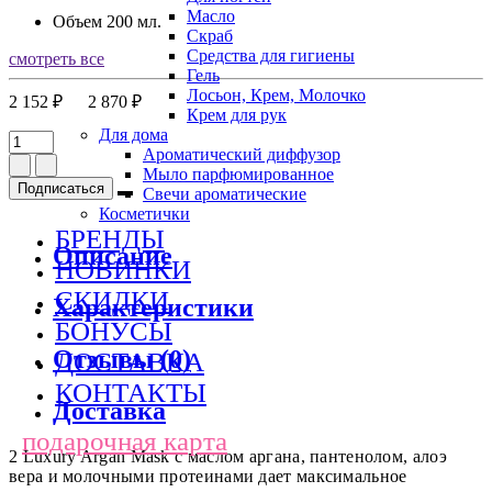
Масло
Объем
200 мл.
Скраб
Средства для гигиены
смотреть все
Гель
Лосьон, Крем, Молочко
2 152 ₽
2 870 ₽
Крем для рук
Для дома
Ароматический диффузор
Мыло парфюмированное
Подписаться
Свечи ароматические
Косметички
БРЕНДЫ
Описание
НОВИНКИ
СКИДКИ
Характеристики
БОНУСЫ
Отзывы (0)
ДОСТАВКА
КОНТАКТЫ
Доставка
подарочная карта
2 Luxury Argan Mask с маслом аргана, пантенолом, алоэ
вера и молочными протеинами дает максимальное