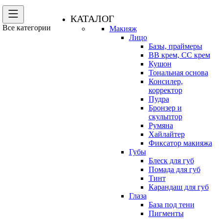
КАТАЛОГ
Все категории
Макияж
Лицо
Базы, праймеры
BB крем, CC крем
Кушон
Тональная основа
Консилер,
корректор
Пудра
Бронзер и
скульптор
Румяна
Хайлайтер
Фиксатор макияжа
Губы
Блеск для губ
Помада для губ
Тинт
Карандаш для губ
Глаза
База под тени
Пигменты