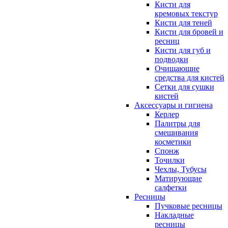
Кисти для
кремовых текстур
Кисти для теней
Кисти для бровей и
ресниц
Кисти для губ и
подводки
Очищающие
средства для кистей
Сетки для сушки
кистей
Аксессуары и гигиена
Керлер
Палитры для
смешивания
косметики
Спонж
Точилки
Чехлы, Тубусы
Матирующие
салфетки
Ресницы
Пучковые ресницы
Накладные
ресницы