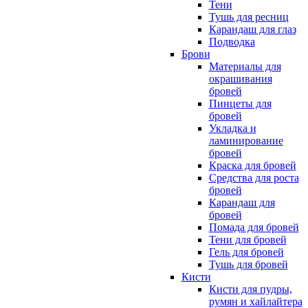
Тени
Тушь для ресниц
Карандаш для глаз
Подводка
Брови
Материалы для
окрашивания
бровей
Пинцеты для
бровей
Укладка и
ламинирование
бровей
Краска для бровей
Средства для роста
бровей
Карандаш для
бровей
Помада для бровей
Тени для бровей
Гель для бровей
Тушь для бровей
Кисти
Кисти для пудры,
румян и хайлайтера