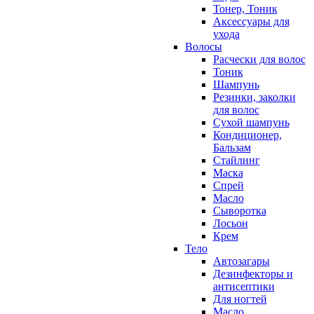
Тонер, Тоник
Аксессуары для
ухода
Волосы
Расчески для волос
Тоник
Шампунь
Резинки, заколки
для волос
Сухой шампунь
Кондиционер,
Бальзам
Стайлинг
Маска
Спрей
Масло
Сыворотка
Лосьон
Крем
Тело
Автозагары
Дезинфекторы и
антисептики
Для ногтей
Масло