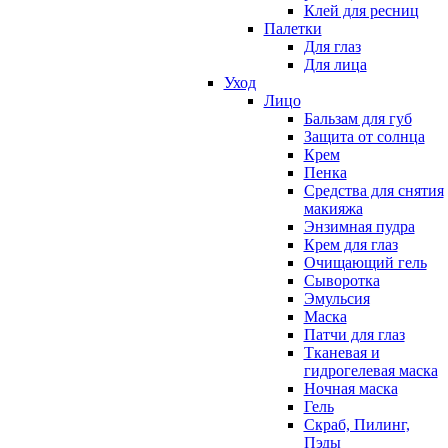
Клей для ресниц
Палетки
Для глаз
Для лица
Уход
Лицо
Бальзам для губ
Защита от солнца
Крем
Пенка
Средства для снятия
макияжа
Энзимная пудра
Крем для глаз
Очищающий гель
Сыворотка
Эмульсия
Маска
Патчи для глаз
Тканевая и
гидрогелевая маска
Ночная маска
Гель
Скраб, Пилинг,
Пэды