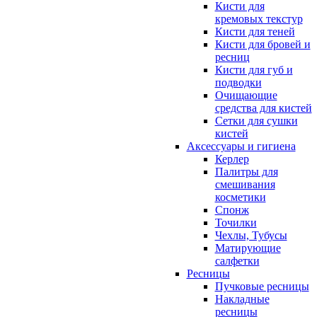
Кисти для
кремовых текстур
Кисти для теней
Кисти для бровей и
ресниц
Кисти для губ и
подводки
Очищающие
средства для кистей
Сетки для сушки
кистей
Аксессуары и гигиена
Керлер
Палитры для
смешивания
косметики
Спонж
Точилки
Чехлы, Тубусы
Матирующие
салфетки
Ресницы
Пучковые ресницы
Накладные
ресницы