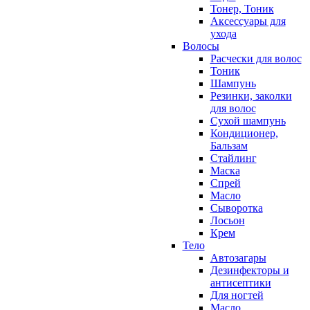
Тонер, Тоник
Аксессуары для
ухода
Волосы
Расчески для волос
Тоник
Шампунь
Резинки, заколки
для волос
Сухой шампунь
Кондиционер,
Бальзам
Стайлинг
Маска
Спрей
Масло
Сыворотка
Лосьон
Крем
Тело
Автозагары
Дезинфекторы и
антисептики
Для ногтей
Масло