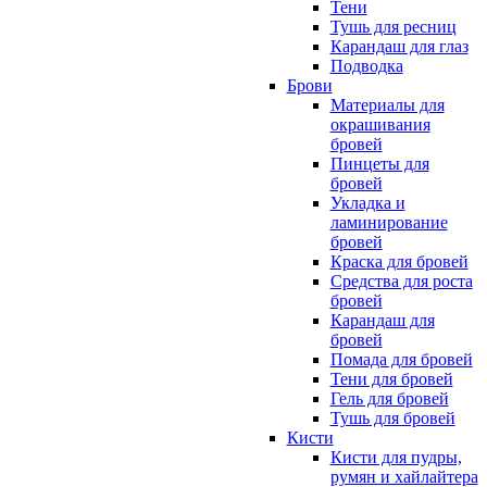
Тени
Тушь для ресниц
Карандаш для глаз
Подводка
Брови
Материалы для
окрашивания
бровей
Пинцеты для
бровей
Укладка и
ламинирование
бровей
Краска для бровей
Средства для роста
бровей
Карандаш для
бровей
Помада для бровей
Тени для бровей
Гель для бровей
Тушь для бровей
Кисти
Кисти для пудры,
румян и хайлайтера