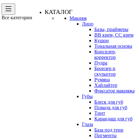
КАТАЛОГ
Все категории
Макияж
Лицо
Базы, праймеры
BB крем, CC крем
Кушон
Тональная основа
Консилер,
корректор
Пудра
Бронзер и
скульптор
Румяна
Хайлайтер
Фиксатор макияжа
Губы
Блеск для губ
Помада для губ
Тинт
Карандаш для губ
Глаза
База под тени
Пигменты