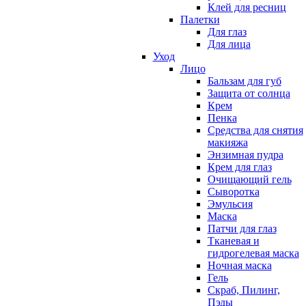
Клей для ресниц
Палетки
Для глаз
Для лица
Уход
Лицо
Бальзам для губ
Защита от солнца
Крем
Пенка
Средства для снятия
макияжа
Энзимная пудра
Крем для глаз
Очищающий гель
Сыворотка
Эмульсия
Маска
Патчи для глаз
Тканевая и
гидрогелевая маска
Ночная маска
Гель
Скраб, Пилинг,
Пэды