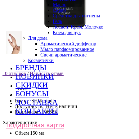
Масло
Скраб
Средства для гигиены
Гель
Лосьон, Крем, Молочко
Крем для рук
Для дома
Ароматический диффузор
Мыло парфюмированное
Свечи ароматические
Косметички
БРЕНДЫ
0 отзывов
/
Написать отзыв
НОВИНКИ
СКИДКИ
БОНУСЫ
Бренд:
SHIK studio
ДОСТАВКА
Доступность:
Нет в наличии
КОНТАКТЫ
Код товара:
106683
Характеристики
подарочная карта
Объем
150 мл.