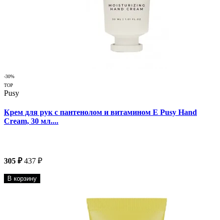
-30%
TOP
Pusy
Крем для рук с пантенолом и витамином Е Pusy Hand
Cream, 30 мл....
305 ₽
437 ₽
В корзину