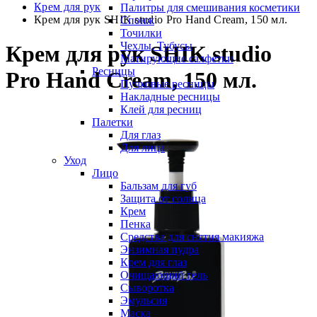
Крем для рук
Палитры для смешивания косметики
Крем для рук SHIK studio Pro Hand Cream, 150 мл.
Спонж
Точилки
Чехлы, Тубусы
Крем для рук SHIK studio
Матирующие салфетки
Ресницы
Pro Hand Cream, 150 мл.
Пучковые ресницы
Накладные ресницы
Клей для ресниц
Палетки
Для глаз
Для лица
Уход
Лицо
Бальзам для губ
Защита от солнца
Крем
Пенка
Средства для снятия макияжа
Энзимная пудра
Крем для глаз
Очищающий гель
Сыворотка
Эмульсия
Маска