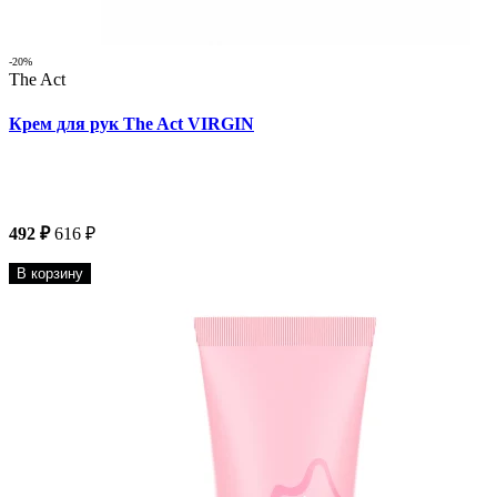
-20%
The Act
Крем для рук The Act VIRGIN
492 ₽
616 ₽
В корзину