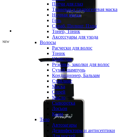
Патчи для глаз
Тканевая и гидрогелевая маска
Ночная маска
Гель
Скраб, Пилинг, Пэды
Тонер, Тоник
Аксессуары для ухода
Волосы
NEW
Расчески для волос
Тоник
Шампунь
Резинки, заколки для волос
Сухой шампунь
Кондиционер, Бальзам
Стайлинг
Маска
Спрей
Масло
Сыворотка
Лосьон
Крем
Тело
Автозагары
Дезинфекторы и антисептики
Для ногтей