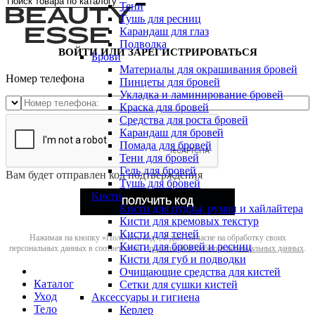
Тени
Тушь для ресниц
Карандаш для глаз
Подводка
ВОЙТИ ИЛИ ЗАРЕГИСТРИРОВАТЬСЯ
Брови
Материалы для окрашивания бровей
Номер телефона
Пинцеты для бровей
Укладка и ламинирование бровей
Краска для бровей
Средства для роста бровей
Карандаш для бровей
Помада для бровей
Тени для бровей
Гель для бровей
Вам будет отправлен код подтверждения
Тушь для бровей
Кисти
ПОЛУЧИТЬ КОД
Кисти для пудры, румян и хайлайтера
Кисти для кремовых текстур
Кисти для теней
Нажимая на кнопку «Получить код», я даю согласие на обработку своих
Кисти для бровей и ресниц
персональных данных в соответствии с
политикой обработки персональных данных
.
Кисти для губ и подводки
Очищающие средства для кистей
Каталог
Сетки для сушки кистей
Уход
Аксессуары и гигиена
Тело
Керлер