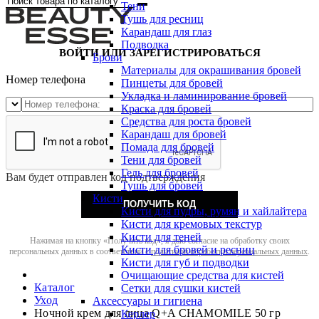
Тени
Тушь для ресниц
Карандаш для глаз
Подводка
ВОЙТИ ИЛИ ЗАРЕГИСТРИРОВАТЬСЯ
Брови
Материалы для окрашивания бровей
Номер телефона
Пинцеты для бровей
Укладка и ламинирование бровей
Краска для бровей
Средства для роста бровей
Карандаш для бровей
Помада для бровей
Тени для бровей
Гель для бровей
Вам будет отправлен код подтверждения
Тушь для бровей
Кисти
ПОЛУЧИТЬ КОД
Кисти для пудры, румян и хайлайтера
Кисти для кремовых текстур
Кисти для теней
Нажимая на кнопку «Получить код», я даю согласие на обработку своих
Кисти для бровей и ресниц
персональных данных в соответствии с
политикой обработки персональных данных
.
Кисти для губ и подводки
Очищающие средства для кистей
Каталог
Сетки для сушки кистей
Уход
Аксессуары и гигиена
Ночной крем для лица Q+A CHAMOMILE 50 гр
Керлер