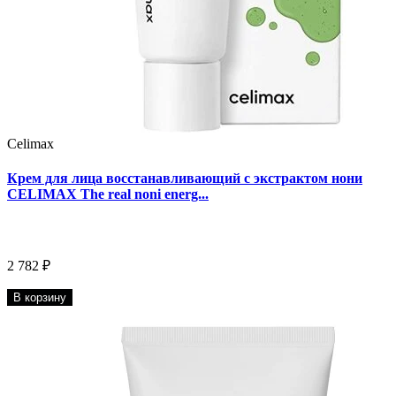
Celimax
Крем для лица восстанавливающий с экстрактом нони
CELIMAX The real noni energ...
2 782 ₽
В корзину