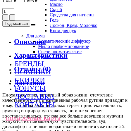
1 041 ₽
1 893 ₽
Масло
Скраб
Средства для гигиены
Гель
Подписаться
Лосьон, Крем, Молочко
Крем для рук
Для дома
Описание
Ароматический диффузор
Мыло парфюмированное
Свечи ароматические
Характеристики
Косметички
БРЕНДЫ
Отзывы (0)
НОВИНКИ
СКИДКИ
Доставка
БОНУСЫ
ДОСТАВКА
Плохая экология, активный образ жизни, отсутствие
качественного сна и ежедневная рабочая рутина приводят к
КОНТАКТЫ
тому, что наша кожа не только теряет привлекательность,
румянец и природную яркость, но и не успевает
подарочная карта
восстанавливаться, отсюда все больше девушек и мужчин
жалуются на повышенную чувствительность, зуд,
дискомфорт и первые возрастные изменения уже после 25.