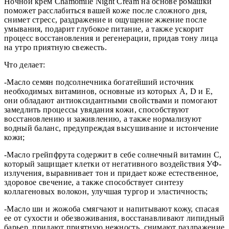
Ночной крем Chamomile Night Cream на основе ромашки
поможет расслабиться вашей коже после сложного дня,
снимет стресс, раздражение и ощущение жжение после
умывания, подарит глубокое питание, а также ускорит
процесс восстановления и регенерации, придав тону лица
на утро приятную свежесть.
Что делает:
-Масло семян подсолнечника богатейший источник
необходимых витаминов, основные из которых A, D и Е,
они обладают антиоксидантными свойствами и помогают
замедлить процессы увядания кожи, способствуют
восстановлению и заживлению, а также нормализуют
водный баланс, предупреждая высушивание и истончение
кожи;
-Масло грейпфрута содержит в себе солнечный витамин С,
который защищает клетки от негативного воздействия УФ-
излучения, выравнивает тон и придает коже естественное,
здоровое свечение, а также способствует синтезу
коллагеновых волокон, улучшая тургор и эластичность;
-Масло ши и жожоба смягчают и напитывают кожу, спасая
ее от сухости и обезвоживания, восстанавливают липидный
барьер, придают приятную нежность, снимают раздражение