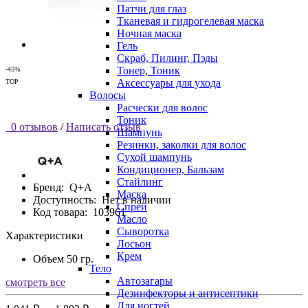
Патчи для глаз
Тканевая и гидрогелевая маска
Ночная маска
Гель
Скраб, Пилинг, Пэды
Тонер, Тоник
-45%
Аксессуары для ухода
TOP
Волосы
Расчески для волос
Тоник
0 отзывов
/
Написать отзыв
Шампунь
Резинки, заколки для волос
Сухой шампунь
Кондиционер, Бальзам
Стайлинг
Бренд:
Q+A
Маска
Доступность:
Нет в наличии
Спрей
Код товара:
103961
Масло
Сыворотка
Характеристики
Лосьон
Крем
Объем
50 гр.
Тело
Автозагары
смотреть все
Дезинфекторы и антисептики
Для ногтей