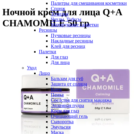
Палитры для смешивания косметики
Спонж
Ночной крем для лица Q+A
Точилки
Чехлы, Тубусы
CHAMOMILE 50 гр
Матирующие салфетки
Ресницы
Пучковые ресницы
Накладные ресницы
Клей для ресниц
Палетки
Для глаз
Для лица
Уход
Лицо
Бальзам для губ
Защита от солнца
Крем
Пенка
Средства для снятия макияжа
Энзимная пудра
Крем для глаз
Очищающий гель
Сыворотка
Эмульсия
Маска