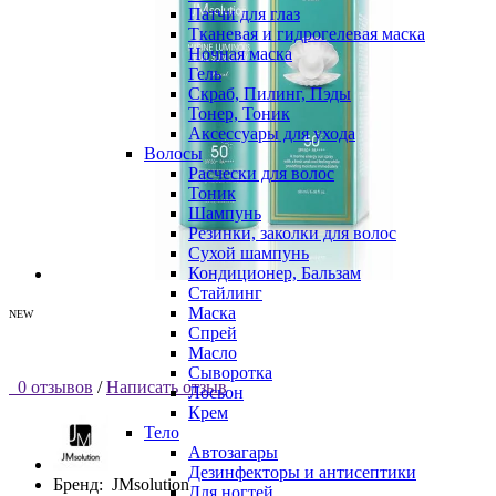
Патчи для глаз
Тканевая и гидрогелевая маска
Ночная маска
Гель
Скраб, Пилинг, Пэды
Тонер, Тоник
Аксессуары для ухода
Волосы
Расчески для волос
Тоник
Шампунь
Резинки, заколки для волос
Сухой шампунь
Кондиционер, Бальзам
Стайлинг
Маска
NEW
Спрей
Масло
Сыворотка
0 отзывов
/
Написать отзыв
Лосьон
Крем
Тело
Автозагары
Дезинфекторы и антисептики
Бренд:
JMsolution
Для ногтей