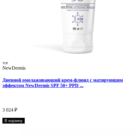
TOP
NewDermis
Дневной омолаживающий крем-флюид c матирующим
эффектом NewDermis SPF 50+ PPD ...
3 024 ₽
В корзину