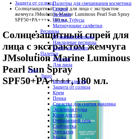
Защита от солнца
Палитры для смешивания косметики
Солнцезащитный спрей для лица c экстрактом
Спонж
жемчуга JMsolution Marine Luminous Pearl Sun Spray
Точилки
SPF50+PA++++, 180 мл.
Чехлы, Тубусы
Матирующие салфетки
Ресницы
Солнцезащитный спрей для
Пучковые ресницы
Накладные ресницы
лица c экстрактом жемчуга
Клей для ресниц
Палетки
JMsolution Marine Luminous
Для глаз
Для лица
Pearl Sun Spray
Уход
Лицо
SPF50+PA++++, 180 мл.
Бальзам для губ
Защита от солнца
Крем
Пенка
Средства для снятия макияжа
Энзимная пудра
Крем для глаз
Очищающий гель
Сыворотка
Эмульсия
Маска