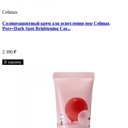
Celimax
Солнцезащитный крем для осветления пор Celimax
Pore+Dark Spot Brightening Car...
2 390 ₽
В корзину