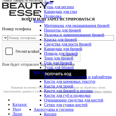
Тени
Тушь для ресниц
Карандаш для глаз
Подводка
ВОЙТИ ИЛИ ЗАРЕГИСТРИРОВАТЬСЯ
Брови
Материалы для окрашивания бровей
Номер телефона
Пинцеты для бровей
Укладка и ламинирование бровей
Краска для бровей
Средства для роста бровей
Карандаш для бровей
Помада для бровей
Тени для бровей
Гель для бровей
Вам будет отправлен код подтверждения
Тушь для бровей
Кисти
ПОЛУЧИТЬ КОД
Кисти для пудры, румян и хайлайтера
Кисти для кремовых текстур
Кисти для теней
Нажимая на кнопку «Получить код», я даю согласие на обработку своих
Кисти для бровей и ресниц
персональных данных в соответствии с
политикой обработки персональных данных
.
Кисти для губ и подводки
Очищающие средства для кистей
Каталог
Сетки для сушки кистей
Уход
Аксессуары и гигиена
Лицо
Керлер