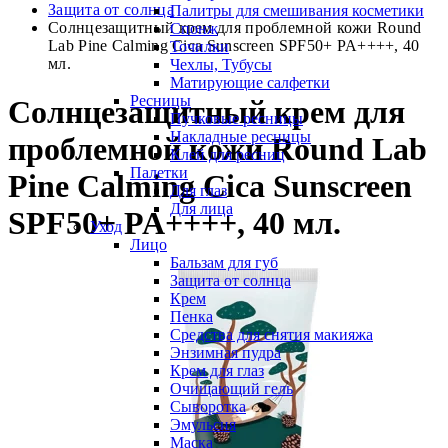
Защита от солнца
Палитры для смешивания косметики
Солнцезащитный крем для проблемной кожи Round
Спонж
Lab Pine Calming Cica Sunscreen SPF50+ PA++++, 40
Точилки
мл.
Чехлы, Тубусы
Матирующие салфетки
Ресницы
Солнцезащитный крем для
Пучковые ресницы
Накладные ресницы
проблемной кожи Round Lab
Клей для ресниц
Палетки
Pine Calming Cica Sunscreen
Для глаз
Для лица
SPF50+ PA++++, 40 мл.
Уход
Лицо
Бальзам для губ
Защита от солнца
Крем
Пенка
Средства для снятия макияжа
Энзимная пудра
Крем для глаз
Очищающий гель
Сыворотка
Эмульсия
Маска