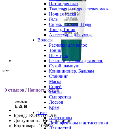
Патчи для глаз
Тканевая и гидрогелевая маска
Ночная маска
Гель
Скраб, Пилинг, Пэды
Тонер, Тоник
Аксессуары для ухода
Волосы
Расчески для волос
Тоник
Шампунь
Резинки, заколки для волос
Сухой шампунь
Кондиционер, Бальзам
NEW
Стайлинг
Маска
Спрей
0 отзывов
/
Написать отзыв
Масло
Сыворотка
Лосьон
Крем
Тело
Бренд:
ROUND LAB
Автозагары
Доступность:
Нет в наличии
Дезинфекторы и антисептики
Код товара:
106699
Для ногтей