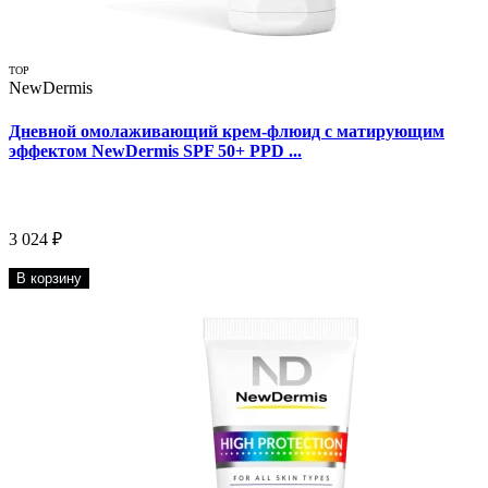
TOP
NewDermis
Дневной омолаживающий крем-флюид c матирующим
эффектом NewDermis SPF 50+ PPD ...
3 024 ₽
В корзину