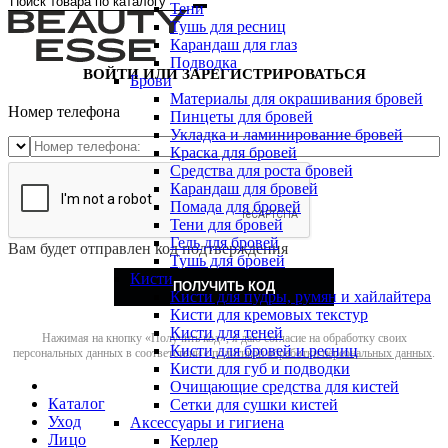
Тени
Тушь для ресниц
Карандаш для глаз
Подводка
ВОЙТИ ИЛИ ЗАРЕГИСТРИРОВАТЬСЯ
Брови
Материалы для окрашивания бровей
Номер телефона
Пинцеты для бровей
Укладка и ламинирование бровей
Краска для бровей
Средства для роста бровей
Карандаш для бровей
Помада для бровей
Тени для бровей
Гель для бровей
Вам будет отправлен код подтверждения
Тушь для бровей
Кисти
ПОЛУЧИТЬ КОД
Кисти для пудры, румян и хайлайтера
Кисти для кремовых текстур
Кисти для теней
Нажимая на кнопку «Получить код», я даю согласие на обработку своих
Кисти для бровей и ресниц
персональных данных в соответствии с
политикой обработки персональных данных
.
Кисти для губ и подводки
Очищающие средства для кистей
Каталог
Сетки для сушки кистей
Уход
Аксессуары и гигиена
Лицо
Керлер