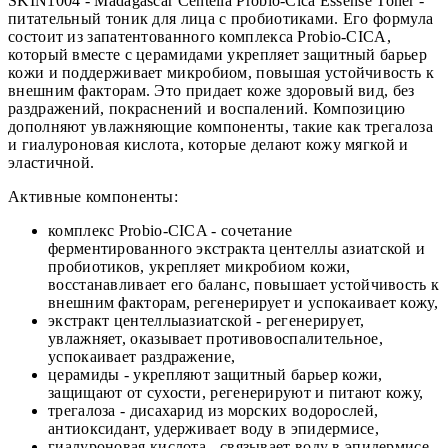
SKIN1004 - Madagascar Centella Probio-Cica Essense Toner -
питательный тоник для лица с пробиотиками. Его формула
состоит из запатентованного комплекса Probio-CICA,
который вместе с церамидами укрепляет защитный барьер
кожи и поддерживает микробиом, повышая устойчивость к
внешним факторам. Это придает коже здоровый вид, без
раздражений, покраснений и воспалений. Композицию
дополняют увлажняющие компоненты, такие как трегалоза
и гиалуроновая кислота, которые делают кожу мягкой и
эластичной.
Активные компоненты:
комплекс Probio-CICA - сочетание
ферментированного экстракта центеллы азиатской и
пробиотиков, укрепляет микробиом кожи,
восстанавливает его баланс, повышает устойчивость к
внешним факторам, регенерирует и успокаивает кожу,
экстракт центеллыазиатской - регенерирует,
увлажняет, оказывает противовоспалительное,
успокаивает раздражение,
церамиды - укрепляют защитный барьер кожи,
защищают от сухости, регенерируют и питают кожу,
трегалоза - дисахарид из морских водорослей,
антиоксидант, удерживает воду в эпидермисе,
гиалуроновая кислота - связывает воду в эпидермисе,