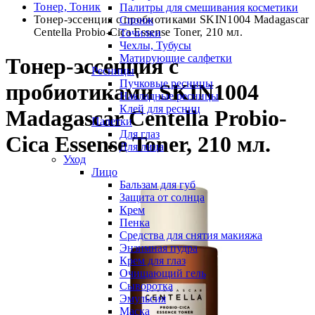
Тонер, Тоник
Палитры для смешивания косметики
Тонер-эссенция с пробиотиками SKIN1004 Madagascar
Спонж
Centella Probio-Cica Essense Toner, 210 мл.
Точилки
Чехлы, Тубусы
Матирующие салфетки
Тонер-эссенция с
Ресницы
Пучковые ресницы
пробиотиками SKIN1004
Накладные ресницы
Клей для ресниц
Madagascar Centella Probio-
Палетки
Для глаз
Cica Essense Toner, 210 мл.
Для лица
Уход
Лицо
Бальзам для губ
Защита от солнца
Крем
Пенка
Средства для снятия макияжа
Энзимная пудра
Крем для глаз
Очищающий гель
Сыворотка
Эмульсия
Маска