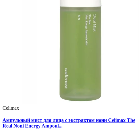
Celimax
Ампульный мист для лица с экстрактом нони Celimax The
Real Noni Energy Ampoul...