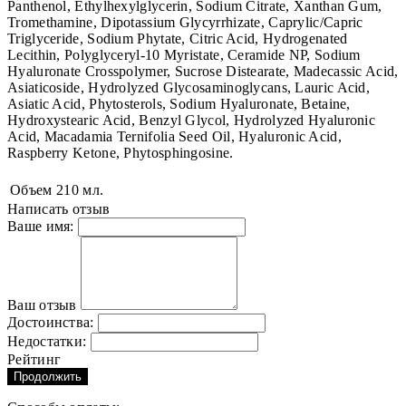
Panthenol, Ethylhexylglycerin, Sodium Citrate, Xanthan Gum,
Tromethamine, Dipotassium Glycyrrhizate, Caprylic/Capric
Triglyceride, Sodium Phytate, Citric Acid, Hydrogenated
Lecithin, Polyglyceryl-10 Myristate, Ceramide NP, Sodium
Hyaluronate Crosspolymer, Sucrose Distearate, Madecassic Acid,
Asiaticoside, Hydrolyzed Glycosaminoglycans, Lauric Acid,
Asiatic Acid, Phytosterols, Sodium Hyaluronate, Betaine,
Hydroxystearic Acid, Benzyl Glycol, Hydrolyzed Hyaluronic
Acid, Macadamia Ternifolia Seed Oil, Hyaluronic Acid,
Raspberry Ketone, Phytosphingosine.
Объем
210 мл.
Написать отзыв
Ваше имя:
Ваш отзыв
Достоинства:
Недостатки:
Рейтинг
Продолжить