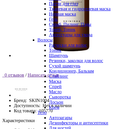
Патчи для глаз
Тканевая и гидрогелевая маска
Ночная маска
Гель
Скраб, Пилинг, Пэды
Тонер, Тоник
Аксессуары для ухода
Волосы
Расчески для волос
Тоник
Шампунь
Резинки, заколки для волос
Сухой шампунь
Кондиционер, Бальзам
0 отзывов
/
Написать отзыв
Стайлинг
Маска
Спрей
Масло
Сыворотка
Бренд:
SKIN1004
Лосьон
Доступность:
Нет в наличии
Крем
Код товара:
105770
Тело
Автозагары
Характеристики
Дезинфекторы и антисептики
Для ногтей