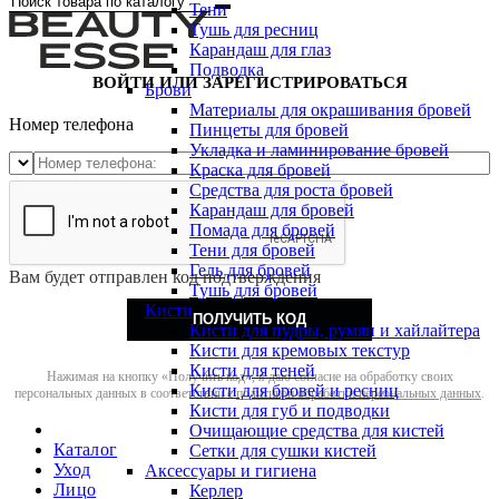
Тени
Тушь для ресниц
Карандаш для глаз
Подводка
ВОЙТИ ИЛИ ЗАРЕГИСТРИРОВАТЬСЯ
Брови
Материалы для окрашивания бровей
Номер телефона
Пинцеты для бровей
Укладка и ламинирование бровей
Краска для бровей
Средства для роста бровей
Карандаш для бровей
Помада для бровей
Тени для бровей
Гель для бровей
Вам будет отправлен код подтверждения
Тушь для бровей
Кисти
ПОЛУЧИТЬ КОД
Кисти для пудры, румян и хайлайтера
Кисти для кремовых текстур
Кисти для теней
Нажимая на кнопку «Получить код», я даю согласие на обработку своих
Кисти для бровей и ресниц
персональных данных в соответствии с
политикой обработки персональных данных
.
Кисти для губ и подводки
Очищающие средства для кистей
Каталог
Сетки для сушки кистей
Уход
Аксессуары и гигиена
Лицо
Керлер