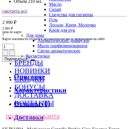
Объем
210 мл.
Масло
Скраб
смотреть все
Средства для гигиены
Гель
2 990 ₽
Лосьон, Крем, Молочко
2 691 ₽
Крем для рук
цена по карте
Для дома
?
Карта лояльности создается автоматически после авторизации на сайте
Ароматический диффузор
Мыло парфюмированное
Свечи ароматические
Косметички
Подписаться
БРЕНДЫ
НОВИНКИ
Описание
СКИДКИ
БОНУСЫ
Характеристики
ДОСТАВКА
КОНТАКТЫ
Отзывы (0)
подарочная карта
Доставка