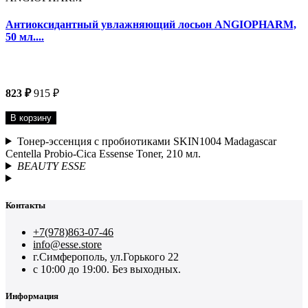
Антиоксидантный увлажняющий лосьон ANGIOPHARM,
50 мл....
823 ₽
915 ₽
В корзину
Тонер-эссенция с пробиотиками SKIN1004 Madagascar
Centella Probio-Cica Essense Toner, 210 мл.
BEAUTY ESSE
Контакты
+7(978)863-07-46
info@esse.store
г.Симферополь, ул.Горького 22
с 10:00 до 19:00. Без выходных.
Информация