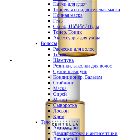
Патчи для глаз
Тканевая и гидрогелевая маска
Ночная маска
Гель
Скраб, Пилинг, Пэды
Тонер, Тоник
Аксессуары для ухода
Волосы
Расчески для волос
Тоник
Шампунь
Резинки, заколки для волос
Сухой шампунь
Кондиционер, Бальзам
Стайлинг
Маска
Спрей
Масло
Сыворотка
Лосьон
Крем
Тело
Автозагары
Дезинфекторы и антисептики
Для ногтей