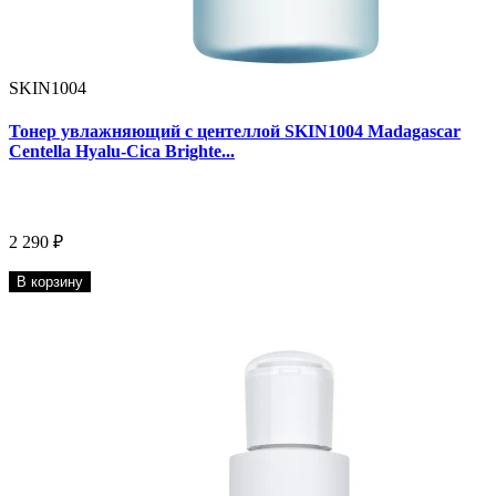
SKIN1004
Тонер увлажняющий с центеллой SKIN1004 Madagascar
Centella Hyalu-Cica Brighte...
2 290 ₽
В корзину