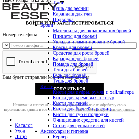
Тени
Тушь для ресниц
Карандаш для глаз
Подводка
ВОЙТИ ИЛИ ЗАРЕГИСТРИРОВАТЬСЯ
Брови
Материалы для окрашивания бровей
Номер телефона
Пинцеты для бровей
Укладка и ламинирование бровей
Краска для бровей
Средства для роста бровей
Карандаш для бровей
Помада для бровей
Тени для бровей
Гель для бровей
Вам будет отправлен код подтверждения
Тушь для бровей
Кисти
ПОЛУЧИТЬ КОД
Кисти для пудры, румян и хайлайтера
Кисти для кремовых текстур
Кисти для теней
Нажимая на кнопку «Получить код», я даю согласие на обработку своих
Кисти для бровей и ресниц
персональных данных в соответствии с
политикой обработки персональных данных
.
Кисти для губ и подводки
Очищающие средства для кистей
Каталог
Сетки для сушки кистей
Уход
Аксессуары и гигиена
Лицо
Керлер