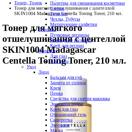
Тонер, Тоник
Палитры для смешивания косметики
Тонер для мягкого отшелушивания с центеллой
Спонж
SKIN1004 Madagascar Centella Toning Toner, 210 мл.
Точилки
Чехлы, Тубусы
Матирующие салфетки
Тонер для мягкого
Ресницы
Пучковые ресницы
отшелушивания с центеллой
Накладные ресницы
Клей для ресниц
SKIN1004 Madagascar
Палетки
Для глаз
Centella Toning Toner, 210 мл.
Для лица
Уход
Лицо
Бальзам для губ
Защита от солнца
Крем
Пенка
Средства для снятия макияжа
Энзимная пудра
Крем для глаз
Очищающий гель
Сыворотка
Эмульсия
Маска