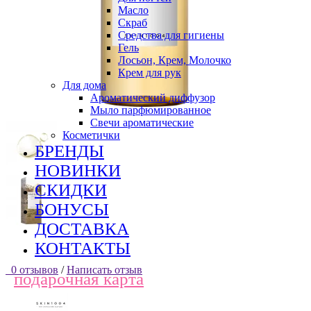
Масло
Скраб
Средства для гигиены
Гель
Лосьон, Крем, Молочко
Крем для рук
Для дома
Ароматический диффузор
Мыло парфюмированное
Свечи ароматические
Косметички
БРЕНДЫ
НОВИНКИ
СКИДКИ
БОНУСЫ
ДОСТАВКА
КОНТАКТЫ
0 отзывов
/
Написать отзыв
подарочная карта