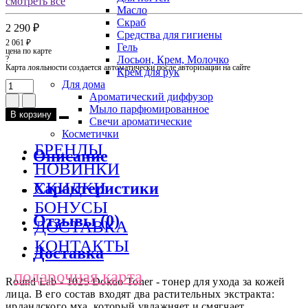
смотреть все
Масло
Скраб
2 290 ₽
Средства для гигиены
2 061 ₽
Гель
цена по карте
Лосьон, Крем, Молочко
?
Карта лояльности создается автоматически после авторизации на сайте
Крем для рук
Для дома
Ароматический диффузор
Мыло парфюмированное
В корзину
Свечи ароматические
Косметички
БРЕНДЫ
Описание
НОВИНКИ
СКИДКИ
Характеристики
БОНУСЫ
Отзывы (0)
ДОСТАВКА
КОНТАКТЫ
Доставка
подарочная карта
Round Lab - 1025 Dokdo Toner - тонер для ухода за кожей
лица. В его состав входят два растительных экстракта:
ирландского мха, который увлажняет и смягчает