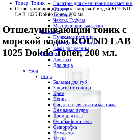
Тонер, Тоник
Палитры для смешивания косметики
Отшелушивающий тоник с морской водой ROUND
Спонж
LAB 1025 Dokdo Toner, 200 мл.
Точилки
Чехлы, Тубусы
Матирующие салфетки
Отшелушивающий тоник с
Ресницы
Пучковые ресницы
морской водой ROUND LAB
Накладные ресницы
Клей для ресниц
1025 Dokdo Toner, 200 мл.
Палетки
Для глаз
Для лица
Уход
Лицо
Бальзам для губ
Защита от солнца
Крем
Пенка
Средства для снятия макияжа
Энзимная пудра
Крем для глаз
Очищающий гель
Сыворотка
Эмульсия
Маска