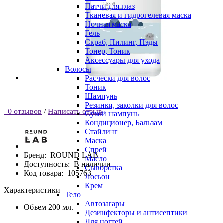
Патчи для глаз
Тканевая и гидрогелевая маска
Ночная маска
Гель
Скраб, Пилинг, Пэды
Тонер, Тоник
Аксессуары для ухода
Волосы
Расчески для волос
Тоник
Шампунь
Резинки, заколки для волос
0 отзывов
/
Написать отзыв
Сухой шампунь
Кондиционер, Бальзам
Стайлинг
Маска
Спрей
Бренд:
ROUND LAB
Масло
Доступность:
В наличии
Сыворотка
Код товара:
105763
Лосьон
Крем
Характеристики
Тело
Автозагары
Объем
200 мл.
Дезинфекторы и антисептики
Для ногтей