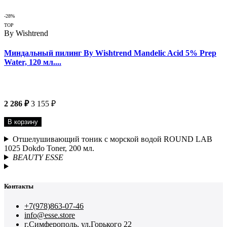
-28%
TOP
By Wishtrend
Миндальный пилинг By Wishtrend Mandelic Acid 5% Prep
Water, 120 мл....
2 286 ₽
3 155 ₽
В корзину
Отшелушивающий тоник с морской водой ROUND LAB
1025 Dokdo Toner, 200 мл.
BEAUTY ESSE
Контакты
+7(978)863-07-46
info@esse.store
г.Симферополь, ул.Горького 22