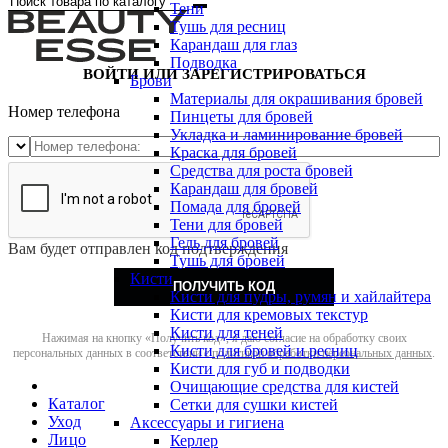
Тени
Тушь для ресниц
Карандаш для глаз
Подводка
ВОЙТИ ИЛИ ЗАРЕГИСТРИРОВАТЬСЯ
Брови
Материалы для окрашивания бровей
Номер телефона
Пинцеты для бровей
Укладка и ламинирование бровей
Краска для бровей
Средства для роста бровей
Карандаш для бровей
Помада для бровей
Тени для бровей
Гель для бровей
Вам будет отправлен код подтверждения
Тушь для бровей
Кисти
ПОЛУЧИТЬ КОД
Кисти для пудры, румян и хайлайтера
Кисти для кремовых текстур
Кисти для теней
Нажимая на кнопку «Получить код», я даю согласие на обработку своих
Кисти для бровей и ресниц
персональных данных в соответствии с
политикой обработки персональных данных
.
Кисти для губ и подводки
Очищающие средства для кистей
Каталог
Сетки для сушки кистей
Уход
Аксессуары и гигиена
Лицо
Керлер