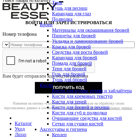
Тени
Тушь для ресниц
Карандаш для глаз
Подводка
ВОЙТИ ИЛИ ЗАРЕГИСТРИРОВАТЬСЯ
Брови
Материалы для окрашивания бровей
Номер телефона
Пинцеты для бровей
Укладка и ламинирование бровей
Краска для бровей
Средства для роста бровей
Карандаш для бровей
Помада для бровей
Тени для бровей
Гель для бровей
Вам будет отправлен код подтверждения
Тушь для бровей
Кисти
ПОЛУЧИТЬ КОД
Кисти для пудры, румян и хайлайтера
Кисти для кремовых текстур
Кисти для теней
Нажимая на кнопку «Получить код», я даю согласие на обработку своих
Кисти для бровей и ресниц
персональных данных в соответствии с
политикой обработки персональных данных
.
Кисти для губ и подводки
Очищающие средства для кистей
Каталог
Сетки для сушки кистей
Уход
Аксессуары и гигиена
Лицо
Керлер