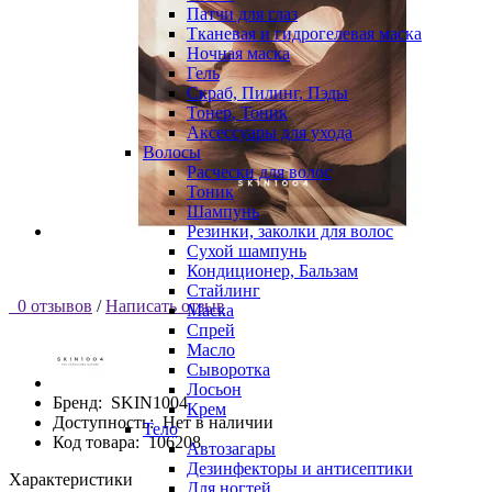
Патчи для глаз
Тканевая и гидрогелевая маска
Ночная маска
Гель
Скраб, Пилинг, Пэды
Тонер, Тоник
Аксессуары для ухода
Волосы
Расчески для волос
Тоник
Шампунь
Резинки, заколки для волос
Сухой шампунь
Кондиционер, Бальзам
Стайлинг
0 отзывов
/
Написать отзыв
Маска
Спрей
Масло
Сыворотка
Лосьон
Бренд:
SKIN1004
Крем
Доступность:
Нет в наличии
Тело
Код товара:
106208
Автозагары
Дезинфекторы и антисептики
Характеристики
Для ногтей