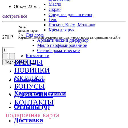
Масло
Объем
23 мл.
Скраб
Средства для гигиены
смотреть все
Гель
Лосьон, Крем, Молочко
243 ₽
Крем для рук
цена по карте
?
Для дома
270 ₽
Карта лояльности создается автоматически после авторизации на сайте
Ароматический диффузор
Мыло парфюмированное
Свечи ароматические
Косметички
БРЕНДЫ
Подписаться
НОВИНКИ
СКИДКИ
Описание
БОНУСЫ
Характеристики
ДОСТАВКА
КОНТАКТЫ
Отзывы (0)
подарочная карта
Доставка