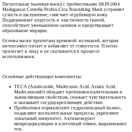
Питательная тканевая маска с пробиотиками SKIN1004
Madagascar Centella Probio-Cica Nourishing Mask устраняет
сухость и шелушение, смягчает огрубевшую кожу.
Поддерживает упругость и эластичность тканей,
способствует уменьшению заломов и предотвращает
образование морщин.
Основа маски пропитана кремовой эссенцией, которая
интенсивно питает и избавляет от стянутости. Плотно
прилегает к лицу и не скатывается в процессе
использования.
Основные действующие компоненты:
TECA (Asiaticoside, Madecassic Acid, Asiatic Acid,
Madecassoside) обладает противовоспалительным и
заживляющим свойством, снижает чувствительность
и оказывает сосудоукрепляющее действие.
Пробиотики нормализуют гидролипидный баланс,
подавляют воспалительные процессы, укрепляют
локальный иммунитет. Активизируют
микроциркуляцию и клеточный обмен, выравнивают
тон.