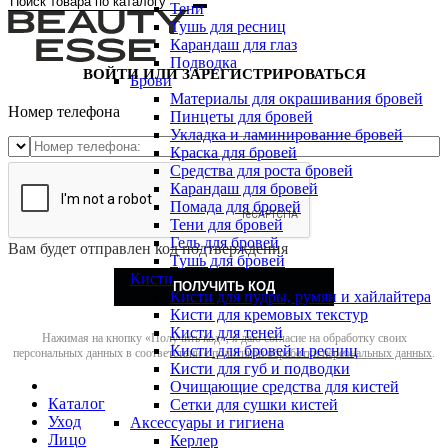
Тени
Тушь для ресниц
Карандаш для глаз
Подводка
ВОЙТИ ИЛИ ЗАРЕГИСТРИРОВАТЬСЯ
Брови
Материалы для окрашивания бровей
Номер телефона
Пинцеты для бровей
Укладка и ламинирование бровей
Краска для бровей
Средства для роста бровей
Карандаш для бровей
Помада для бровей
Тени для бровей
Гель для бровей
Вам будет отправлен код подтверждения
Тушь для бровей
Кисти
ПОЛУЧИТЬ КОД
Кисти для пудры, румян и хайлайтера
Кисти для кремовых текстур
Кисти для теней
Нажимая на кнопку «Получить код», я даю согласие на обработку своих
Кисти для бровей и ресниц
персональных данных в соответствии с
политикой обработки персональных данных
.
Кисти для губ и подводки
Очищающие средства для кистей
Каталог
Сетки для сушки кистей
Уход
Аксессуары и гигиена
Лицо
Керлер