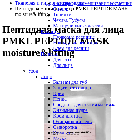
Тканевая и гидрогелевая маска
Палитры для смешивания косметики
Пептидная маска для лица PMKL PEPTIDE MASK
Спонж
moisture&lifting
Точилки
Чехлы, Тубусы
Матирующие салфетки
Пептидная маска для лица
Ресницы
Пучковые ресницы
PMKL PEPTIDE MASK
Накладные ресницы
Клей для ресниц
moisture&lifting
Палетки
Для глаз
Для лица
Уход
Лицо
Бальзам для губ
Защита от солнца
Крем
Пенка
Средства для снятия макияжа
Энзимная пудра
Крем для глаз
Очищающий гель
Сыворотка
Эмульсия
Маска