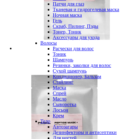
Патчи для глаз
Тканевая и гидрогелевая маска
Ночная маска
Гель
Скраб, Пилинг, Пэды
Тонер, Тоник
Аксессуары для ухода
Волосы
Расчески для волос
Тоник
Шампунь
Резинки, заколки для волос
Сухой шампунь
Кондиционер, Бальзам
Стайлинг
Маска
Спрей
Масло
Сыворотка
Лосьон
Крем
Тело
Автозагары
Дезинфекторы и антисептики
Для ногтей