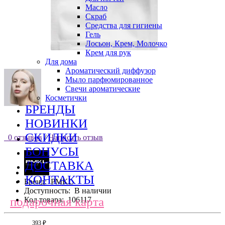
Масло
Скраб
Средства для гигиены
Гель
Лосьон, Крем, Молочко
Крем для рук
Для дома
Ароматический диффузор
Мыло парфюмированное
Свечи ароматические
Косметички
БРЕНДЫ
НОВИНКИ
СКИДКИ
0 отзывов
/
Написать отзыв
БОНУСЫ
ДОСТАВКА
КОНТАКТЫ
Бренд:
PMKL
Доступность:
В наличии
подарочная карта
Код товара:
106117
393 ₽