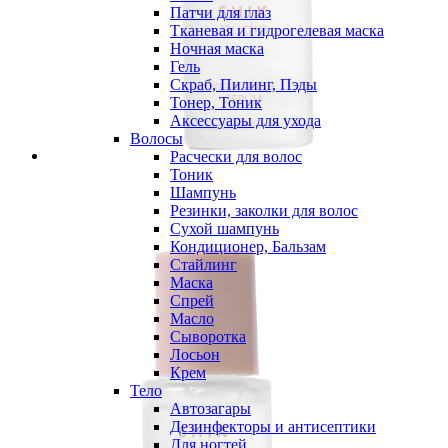
Патчи для глаз
Тканевая и гидрогелевая маска
Ночная маска
Гель
Скраб, Пилинг, Пэды
Тонер, Тоник
Аксессуары для ухода
Волосы
Расчески для волос
Тоник
Шампунь
Резинки, заколки для волос
Сухой шампунь
Кондиционер, Бальзам
Стайлинг
Маска
Спрей
Масло
Сыворотка
Лосьон
Крем
Тело
Автозагары
Дезинфекторы и антисептики
Для ногтей