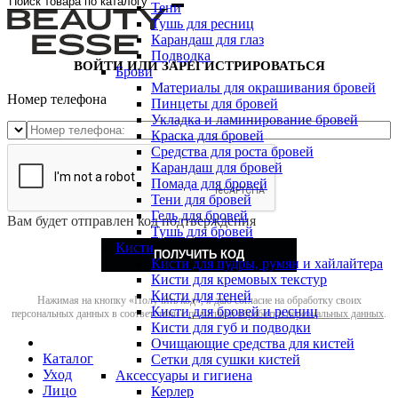
Тени
Тушь для ресниц
Карандаш для глаз
Подводка
ВОЙТИ ИЛИ ЗАРЕГИСТРИРОВАТЬСЯ
Брови
Материалы для окрашивания бровей
Номер телефона
Пинцеты для бровей
Укладка и ламинирование бровей
Краска для бровей
Средства для роста бровей
Карандаш для бровей
Помада для бровей
Тени для бровей
Гель для бровей
Вам будет отправлен код подтверждения
Тушь для бровей
Кисти
ПОЛУЧИТЬ КОД
Кисти для пудры, румян и хайлайтера
Кисти для кремовых текстур
Кисти для теней
Нажимая на кнопку «Получить код», я даю согласие на обработку своих
Кисти для бровей и ресниц
персональных данных в соответствии с
политикой обработки персональных данных
.
Кисти для губ и подводки
Очищающие средства для кистей
Каталог
Сетки для сушки кистей
Уход
Аксессуары и гигиена
Лицо
Керлер