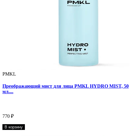
PMKL
Преображающий мист для лица PMKL HYDRO MIST, 50
мл....
770 ₽
В корзину