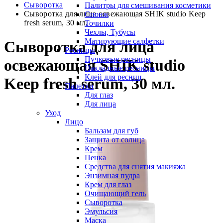
Сыворотка
Палитры для смешивания косметики
Сыворотка для лица освежающая SHIK studio Keep
Спонж
fresh serum, 30 мл.
Точилки
Чехлы, Тубусы
Матирующие салфетки
Сыворотка для лица
Ресницы
Пучковые ресницы
освежающая SHIK studio
Накладные ресницы
Клей для ресниц
Keep fresh serum, 30 мл.
Палетки
Для глаз
Для лица
Уход
Лицо
Бальзам для губ
Защита от солнца
Крем
Пенка
Средства для снятия макияжа
Энзимная пудра
Крем для глаз
Очищающий гель
Сыворотка
Эмульсия
Маска