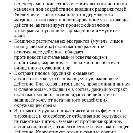
рецепторами и кислотно-чувствительными ионными
каналами под воздействием внешних раздражителей.
Увеличивает синтез компонентов дермального
матрикса, оказывает пролонгированное увлажняющее
действие, активизирует процесс обновления
эпидермиса и усиливает врожденный иммунитет
кожи
Комплекс растительных экстрактов (мучель, лимон,
плющ, шелковица) оказывает выраженное
осветляющее действие, обладает
противовоспалительными и осветляющими
свойствами, выравнивает тон кожи, способствует
очищению и сужению пор
Экстракт плодов брусники оказывает
антисептическое, отбеливающее и увлажняющее
действие. Благодаря антоцианам, проантоцианидинам
и флавоноидам, входящим в состав, данный экстракт
оказывает мощное антиоксидантное действие и
защищает кожу от негативного воздействия
окружающей среды
Экстракт петрушки снижает активность фермента
тирозиназа и способствует отбеливанию веснушек и
пигментных пятен. Оказывает противомикробное,
антиоксидантное, антисептическое и омолаживающее
действие. Корректирует отеки и темные круги в