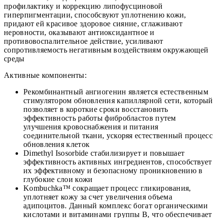
профилактику и коррекцию липофусциновой
гиперпигментации, способсвуют уплотнению кожи,
придают ей красивое здоровое сияние, сглаживают
неровности, оказывают антиоксидантное и
противовоспалительное действие, усиливают
сопротивляемость негативным воздействиям окружающей
среды
Активные компоненты:
Рекомбинантный ангиогенин является естественным
стимулятором обновления капиллярной сети, который
позволяет в короткие сроки восстановить
эффективность работы фибробластов путем
улучшения кровоснабжения и питания
соединительной ткани, ускоряя естественный процесс
обновления клеток
Dimethyl Isosorbide стабилизирует и повышает
эффективность активных ингредиентов, способствует
их эффективному и безопасному проникновению в
глубокие слои кожи
Kombuchka™ сокращает процесс гликирования,
уплотняет кожу за счет увеличения объема
адипоцитов. Данный комплекс богат органическими
кислотами и витаминами группы В, что обеспечивает