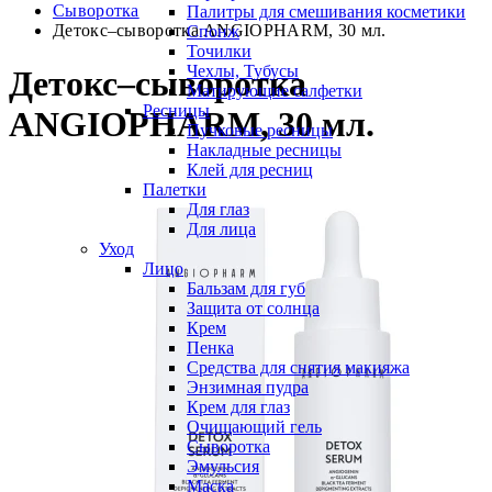
Сыворотка
Палитры для смешивания косметики
Детокс–сыворотка ANGIOPHARM, 30 мл.
Спонж
Точилки
Чехлы, Тубусы
Детокс–сыворотка
Матирующие салфетки
Ресницы
ANGIOPHARM, 30 мл.
Пучковые ресницы
Накладные ресницы
Клей для ресниц
Палетки
Для глаз
Для лица
Уход
Лицо
Бальзам для губ
Защита от солнца
Крем
Пенка
Средства для снятия макияжа
Энзимная пудра
Крем для глаз
Очищающий гель
Сыворотка
Эмульсия
Маска