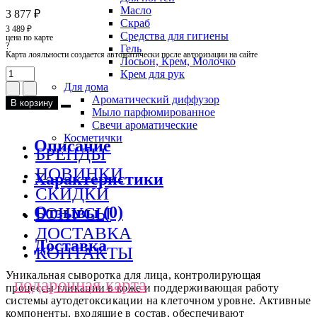
Масло
3 877 ₽
Скраб
3 489 ₽
Средства для гигиены
цена по карте
?
Гель
Карта лояльности создается автоматически после авторизации на сайте
Лосьон, Крем, Молочко
Крем для рук
Для дома
Ароматический диффузор
В корзину
Мыло парфюмированное
Свечи ароматические
Косметички
Описание
БРЕНДЫ
НОВИНКИ
Характеристики
СКИДКИ
Отзывы (0)
БОНУСЫ
ДОСТАВКА
Доставка
КОНТАКТЫ
Уникальная сыворотка для лица, контролирующая
подарочная карта
процессы гликации в коже и поддерживающая работу
системы аутодетоксикации на клеточном уровне. Активные
компоненты, входящие в состав, обеспечивают