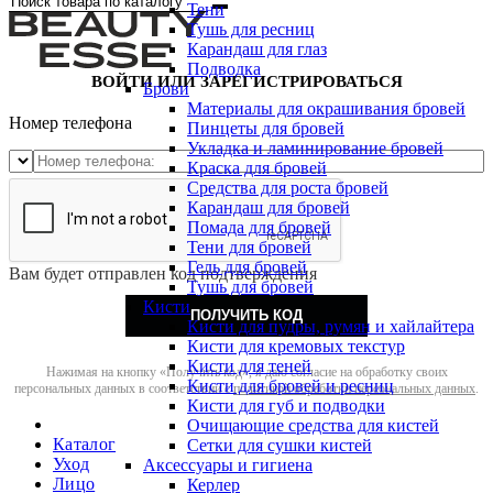
Тени
Тушь для ресниц
Карандаш для глаз
Подводка
ВОЙТИ ИЛИ ЗАРЕГИСТРИРОВАТЬСЯ
Брови
Материалы для окрашивания бровей
Номер телефона
Пинцеты для бровей
Укладка и ламинирование бровей
Краска для бровей
Средства для роста бровей
Карандаш для бровей
Помада для бровей
Тени для бровей
Гель для бровей
Вам будет отправлен код подтверждения
Тушь для бровей
Кисти
ПОЛУЧИТЬ КОД
Кисти для пудры, румян и хайлайтера
Кисти для кремовых текстур
Кисти для теней
Нажимая на кнопку «Получить код», я даю согласие на обработку своих
Кисти для бровей и ресниц
персональных данных в соответствии с
политикой обработки персональных данных
.
Кисти для губ и подводки
Очищающие средства для кистей
Каталог
Сетки для сушки кистей
Уход
Аксессуары и гигиена
Лицо
Керлер