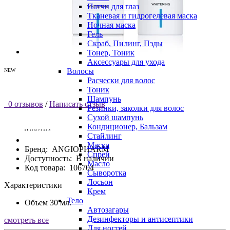
Патчи для глаз
Тканевая и гидрогелевая маска
Ночная маска
Гель
Скраб, Пилинг, Пэды
Тонер, Тоник
Аксессуары для ухода
Волосы
NEW
Расчески для волос
Тоник
Шампунь
0 отзывов
/
Написать отзыв
Резинки, заколки для волос
Сухой шампунь
Кондиционер, Бальзам
Стайлинг
Маска
Бренд:
ANGIOPHARM
Спрей
Доступность:
В наличии
Масло
Код товара:
106704
Сыворотка
Лосьон
Характеристики
Крем
Тело
Объем
30 мл.
Автозагары
Дезинфекторы и антисептики
смотреть все
Для ногтей