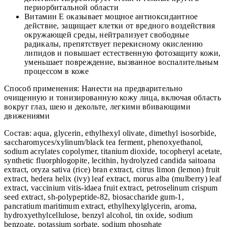
периорбитальной области
Витамин Е оказывает мощное антиоксидантное
действие, защищает клетки от вредного воздействия
окружающей среды, нейтрализует свободные
радикалы, препятствует перекисному окислению
липидов и повышает естественную фотозащиту кожи,
уменьшает повреждение, вызванное воспалительным
процессом в коже
Способ применения: Нанести на предварительно
очищенную и тонизированную кожу лица, включая область
вокруг глаз, шею и декольте, легкими вбивающими
движениями
Состав: aqua, glycerin, ethylhexyl olivate, dimethyl isosorbide,
saccharomyces/xylinum/black tea ferment, phenoxyethanol,
sodium acrylates copolymer, titanium dioxide, tocopheryl acetate,
synthetic fluorphlogopite, lecithin, hydrolyzed candida saitoana
extract, oryza sativa (rice) bran extract, citrus limon (lemon) fruit
extract, hedera helix (ivy) leaf extract, morus alba (mulberry) leaf
extract, vaccinium vitis-idaea fruit extract, petroselinum crispum
seed extract, sh-polypeptide-82, biosaccharide gum-1,
pancratium maritimum extract, ethylhexylglycerin, aroma,
hydroxyethylcellulose, benzyl alcohol, tin oxide, sodium
benzoate, potassium sorbate, sodium phosphate