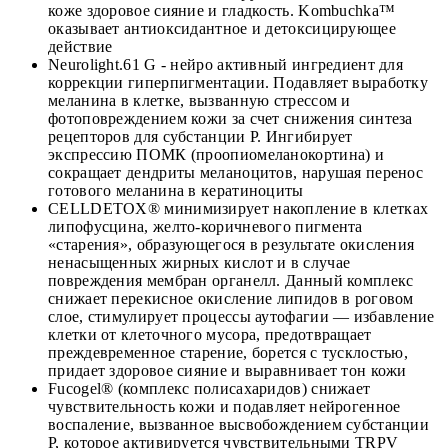
коже здоровое сияние и гладкость. Kombuchka™
оказывает антиоксидантное и детоксицирующее
действие
Neurolight.61 G - нейро активный ингредиент для
коррекции гиперпигментации. Подавляет выработку
меланина в клетке, вызванную стрессом и
фотоповреждением кожи за счет снижения синтеза
рецепторов для субстанции P. Ингибирует
экспрессию ПОМК (проопиомеланокортина) и
сокращает дендриты меланоцитов, нарушая перенос
готового меланина в кератиноциты
CELLDETOX® минимизирует накопление в клетках
липофусцина, желто-коричневого пигмента
«старения», образующегося в результате окисления
ненасыщенных жирных кислот и в случае
повреждения мембран органелл. Данный комплекс
снижает перекисное окисление липидов в роговом
слое, стимулирует процессы аутофагии — избавление
клетки от клеточного мусора, предотвращает
преждевременное старение, борется с тусклостью,
придает здоровое сияние и выравнивает тон кожи
Fucogel® (комплекс полисахаридов) снижает
чувствительность кожи и подавляет нейрогенное
воспаление, вызванное высвобождением субстанции
P, которое активируется чувствительными TRPV