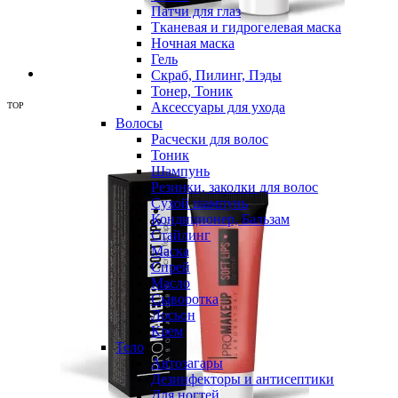
Патчи для глаз
Тканевая и гидрогелевая маска
Ночная маска
Гель
Скраб, Пилинг, Пэды
Тонер, Тоник
Аксессуары для ухода
TOP
Волосы
Расчески для волос
Тоник
Шампунь
Резинки, заколки для волос
Сухой шампунь
Кондиционер, Бальзам
Стайлинг
Маска
Спрей
Масло
Сыворотка
Лосьон
Крем
Тело
Автозагары
Дезинфекторы и антисептики
Для ногтей