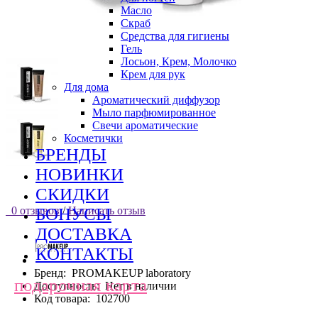
Масло
Скраб
Средства для гигиены
Гель
Лосьон, Крем, Молочко
Крем для рук
Для дома
Ароматический диффузор
Мыло парфюмированное
Свечи ароматические
Косметички
БРЕНДЫ
НОВИНКИ
СКИДКИ
0 отзывов
/
Написать отзыв
БОНУСЫ
ДОСТАВКА
КОНТАКТЫ
Бренд:
PROMAKEUP laboratory
подарочная карта
Доступность:
Нет в наличии
Код товара:
102700