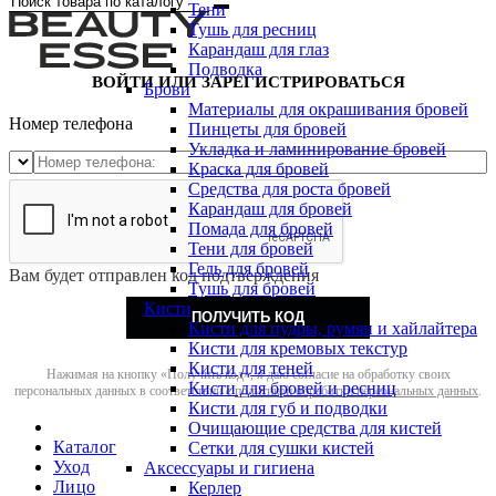
Тени
Тушь для ресниц
Карандаш для глаз
Подводка
ВОЙТИ ИЛИ ЗАРЕГИСТРИРОВАТЬСЯ
Брови
Материалы для окрашивания бровей
Номер телефона
Пинцеты для бровей
Укладка и ламинирование бровей
Краска для бровей
Средства для роста бровей
Карандаш для бровей
Помада для бровей
Тени для бровей
Гель для бровей
Вам будет отправлен код подтверждения
Тушь для бровей
Кисти
ПОЛУЧИТЬ КОД
Кисти для пудры, румян и хайлайтера
Кисти для кремовых текстур
Кисти для теней
Нажимая на кнопку «Получить код», я даю согласие на обработку своих
Кисти для бровей и ресниц
персональных данных в соответствии с
политикой обработки персональных данных
.
Кисти для губ и подводки
Очищающие средства для кистей
Каталог
Сетки для сушки кистей
Уход
Аксессуары и гигиена
Лицо
Керлер