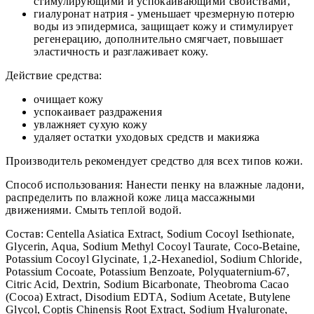
стимулирующими и успокаивающими свойствами,
гиалуронат натрия - уменьшает чрезмерную потерю
воды из эпидермиса, защищает кожу и стимулирует
регенерацию, дополнительно смягчает, повышает
эластичность и разглаживает кожу.
Действие средства:
очищает кожу
успокаивает раздражения
увлажняет сухую кожу
удаляет остатки уходовых средств и макияжа
Производитель рекомендует средство для всех типов кожи.
Способ использования: Нанести пенку на влажные ладони,
распределить по влажной коже лица массажными
движениями. Смыть теплой водой.
Состав: Centella Asiatica Extract, Sodium Cocoyl Isethionate,
Glycerin, Aqua, Sodium Methyl Cocoyl Taurate, Coco-Betaine,
Potassium Cocoyl Glycinate, 1,2-Hexanediol, Sodium Chloride,
Potassium Cocoate, Potassium Benzoate, Polyquaternium-67,
Citric Acid, Dextrin, Sodium Bicarbonate, Theobroma Cacao
(Cocoa) Extract, Disodium EDTA, Sodium Acetate, Butylene
Glycol, Coptis Chinensis Root Extract, Sodium Hyaluronate,