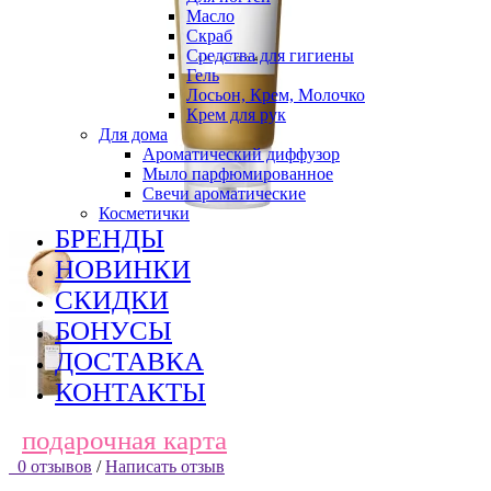
Масло
Скраб
Средства для гигиены
Гель
Лосьон, Крем, Молочко
Крем для рук
Для дома
Ароматический диффузор
Мыло парфюмированное
Свечи ароматические
Косметички
БРЕНДЫ
НОВИНКИ
СКИДКИ
БОНУСЫ
ДОСТАВКА
КОНТАКТЫ
подарочная карта
0 отзывов
/
Написать отзыв