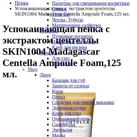
Пенка
Палитры для смешивания косметики
Успокаивающая пенка с экстрактом центеллы
Спонж
SKIN1004 Madagascar Centella Ampoule Foam,125 мл.
Точилки
Чехлы, Тубусы
Матирующие салфетки
Успокаивающая пенка с
Ресницы
Пучковые ресницы
экстрактом центеллы
Накладные ресницы
Клей для ресниц
SKIN1004 Madagascar
Палетки
Для глаз
Centella Ampoule Foam,125
Для лица
Уход
мл.
Лицо
Бальзам для губ
Защита от солнца
Крем
Пенка
Средства для снятия макияжа
Энзимная пудра
Крем для глаз
Очищающий гель
Сыворотка
Эмульсия
Маска