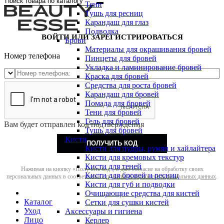
Тени
Тушь для ресниц
Карандаш для глаз
Подводка
ВОЙТИ ИЛИ ЗАРЕГИСТРИРОВАТЬСЯ
Брови
Материалы для окрашивания бровей
Номер телефона
Пинцеты для бровей
Укладка и ламинирование бровей
Краска для бровей
Средства для роста бровей
Карандаш для бровей
Помада для бровей
Тени для бровей
Гель для бровей
Вам будет отправлен код подтверждения
Тушь для бровей
Кисти
ПОЛУЧИТЬ КОД
Кисти для пудры, румян и хайлайтера
Кисти для кремовых текстур
Кисти для теней
Нажимая на кнопку «Получить код», я даю согласие на обработку своих
Кисти для бровей и ресниц
персональных данных в соответствии с
политикой обработки персональных данных
.
Кисти для губ и подводки
Очищающие средства для кистей
Каталог
Сетки для сушки кистей
Уход
Аксессуары и гигиена
Лицо
Керлер