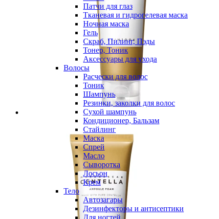
Патчи для глаз
Тканевая и гидрогелевая маска
Ночная маска
Гель
Скраб, Пилинг, Пэды
Тонер, Тоник
Аксессуары для ухода
Волосы
Расчески для волос
Тоник
Шампунь
Резинки, заколки для волос
Сухой шампунь
Кондиционер, Бальзам
Стайлинг
Маска
Спрей
Масло
Сыворотка
Лосьон
Крем
Тело
Автозагары
Дезинфекторы и антисептики
Для ногтей