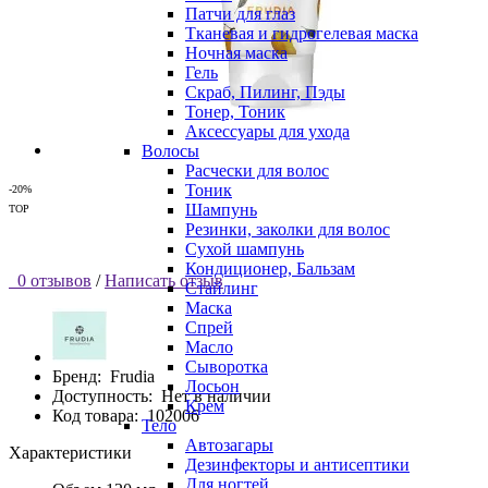
Патчи для глаз
Тканевая и гидрогелевая маска
Ночная маска
Гель
Скраб, Пилинг, Пэды
Тонер, Тоник
Аксессуары для ухода
Волосы
Расчески для волос
Тоник
-20%
Шампунь
TOP
Резинки, заколки для волос
Сухой шампунь
Кондиционер, Бальзам
0 отзывов
/
Написать отзыв
Стайлинг
Маска
Спрей
Масло
Сыворотка
Бренд:
Frudia
Лосьон
Доступность:
Нет в наличии
Крем
Код товара:
102006
Тело
Автозагары
Характеристики
Дезинфекторы и антисептики
Для ногтей