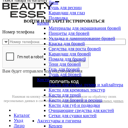
Тени
Тушь для ресниц
Карандаш для глаз
Подводка
ВОЙТИ ИЛИ ЗАРЕГИСТРИРОВАТЬСЯ
Брови
Материалы для окрашивания бровей
Номер телефона
Пинцеты для бровей
Укладка и ламинирование бровей
Краска для бровей
Средства для роста бровей
Карандаш для бровей
Помада для бровей
Тени для бровей
Гель для бровей
Вам будет отправлен код подтверждения
Тушь для бровей
Кисти
ПОЛУЧИТЬ КОД
Кисти для пудры, румян и хайлайтера
Кисти для кремовых текстур
Кисти для теней
Нажимая на кнопку «Получить код», я даю согласие на обработку своих
Кисти для бровей и ресниц
персональных данных в соответствии с
политикой обработки персональных данных
.
Кисти для губ и подводки
Очищающие средства для кистей
Каталог
Сетки для сушки кистей
Уход
Аксессуары и гигиена
Лицо
Керлер