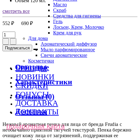
Объем
120 мл.
Масло
Скраб
смотреть все
Средства для гигиены
Гель
552 ₽
690 ₽
Лосьон, Крем, Молочко
Крем для рук
Для дома
Ароматический диффузор
Подписаться
Мыло парфюмированное
Свечи ароматические
Косметички
Описание
БРЕНДЫ
НОВИНКИ
Характеристики
СКИДКИ
БОНУСЫ
Отзывы (0)
ДОСТАВКА
Доставка
КОНТАКТЫ
подарочная карта
Нежный ароматная пенка для лица от бренда Frudia c
необычайно приятной тягучей текстурой. Пенка бережно
очищает кожу лица от загрязнений, поддерживая ее