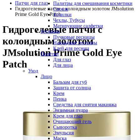
Патчи для глаз
Палитры для смешивания косметики
Гидрогелевые патчи с колоидным золотом JMsolution
Спонж
Prime Gold Eye Patch
Точилки
Чехлы, Тубусы
Матирующие салфетки
Гидрогелевые патчи с
Ресницы
Пучковые ресницы
колоидным золотом
Накладные ресницы
Клей для ресниц
JMsolution Prime Gold Eye
Палетки
Для глаз
Patch
Для лица
Уход
Лицо
Бальзам для губ
Защита от солнца
Крем
Пенка
Средства для снятия макияжа
Энзимная пудра
Крем для глаз
Очищающий гель
Сыворотка
Эмульсия
Маска