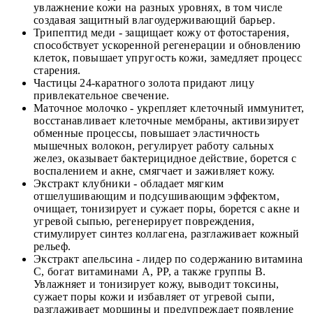
увлажнение кожи на разных уровнях, в том числе
создавая защитный влагоудерживающий барьер.
Трипептид меди - защищает кожу от фотостарения,
способствует ускоренной регенерации и обновлению
клеток, повышает упругость кожи, замедляет процесс
старения.
Частицы 24-каратного золота придают лицу
привлекательное свечение.
Маточное молочко - укрепляет клеточный иммунитет,
восстанавливает клеточные мембраны, активизирует
обменные процессы, повышает эластичность
мышечных волокон, регулирует работу сальных
желез, оказывает бактерицидное действие, борется с
воспалением и акне, смягчает и заживляет кожу.
Экстракт клубники - обладает мягким
отшелушивающим и подсушивающим эффектом,
очищает, тонизирует и сужает поры, борется с акне и
угревой сыпью, регенерирует повреждения,
стимулирует синтез коллагена, разглаживает кожный
рельеф.
Экстракт апельсина - лидер по содержанию витамина
С, богат витаминами А, РР, а также группы В.
Увлажняет и тонизирует кожу, выводит токсины,
сужает поры кожи и избавляет от угревой сыпи,
разглаживает морщины и предупреждает появление