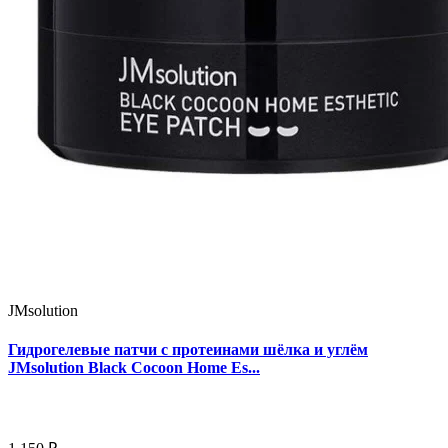
JMsolution
Гидрогелевые патчи с протеинами шёлка и углём
JMsolution Black Cocoon Home Es...