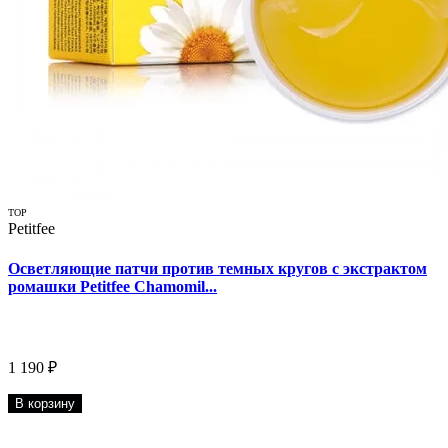
TOP
Petitfee
Осветляющие патчи против темных кругов с экстрактом
ромашки Petitfee Chamomil...
1 190 ₽
В корзину