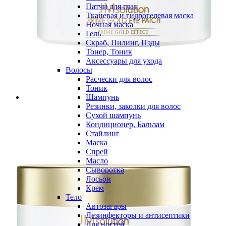
Патчи для глаз
Тканевая и гидрогелевая маска
Ночная маска
Гель
Скраб, Пилинг, Пэды
Тонер, Тоник
Аксессуары для ухода
Волосы
Расчески для волос
Тоник
Шампунь
Резинки, заколки для волос
Сухой шампунь
Кондиционер, Бальзам
Стайлинг
Маска
Спрей
Масло
Сыворотка
Лосьон
Крем
Тело
Автозагары
Дезинфекторы и антисептики
Для ногтей