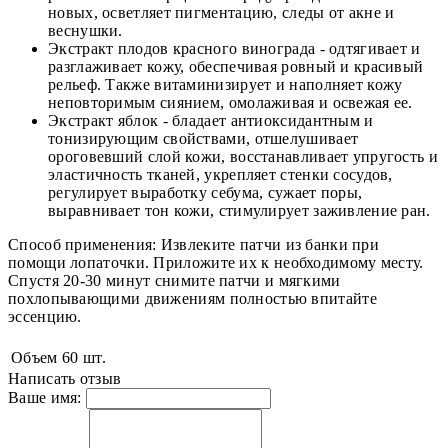
новых, осветляет пигментацию, следы от акне и
веснушки.
Экстракт плодов красного винограда - одтягивает и
разглаживает кожу, обеспечивая ровный и красивый
рельеф. Также витаминизирует и наполняет кожу
неповторимым сиянием, омолаживая и освежая ее.
Экстракт яблок - бладает антиоксидантным и
тонизирующим свойствами, отшелушивает
ороговевший слой кожи, восстанавливает упругость и
эластичность тканей, укрепляет стенки сосудов,
регулирует выработку себума, сужает поры,
выравнивает тон кожи, стимулирует заживление ран.
Способ применения: Извлеките патчи из банки при
помощи лопаточки. Приложите их к необходимому месту.
Спустя 20-30 минут снимите патчи и мягкими
похлопывающими движениям полностью впитайте
эссенцию.
Объем
60 шт.
Написать отзыв
Ваше имя: