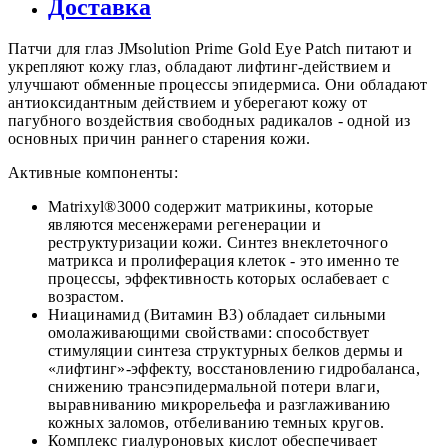
Доставка
Патчи для глаз JMsolution Prime Gold Eye Patch питают и
укрепляют кожу глаз, обладают лифтинг-действием и
улучшают обменные процессы эпидермиса. Они обладают
антиоксидантным действием и уберегают кожу от
пагубного воздействия свободных радикалов - одной из
основных причин раннего старения кожи.
Активные компоненты:
Matrixyl®3000 содержит матрикины, которые
являются месенжерами регенерации и
реструктуризации кожи. Синтез внеклеточного
матрикса и пролиферация клеток - это именно те
процессы, эффективность которых ослабевает с
возрастом.
Ниацинамид (Витамин В3) обладает сильными
омолаживающими свойствами: способствует
стимуляции синтеза структурных белков дермы и
«лифтинг»-эффекту, восстановлению гидробаланса,
снижению трансэпидермальной потери влаги,
выравниванию микрорельефа и разглаживанию
кожных заломов, отбеливанию темных кругов.
Комплекс гиалуроновых кислот обеспечивает