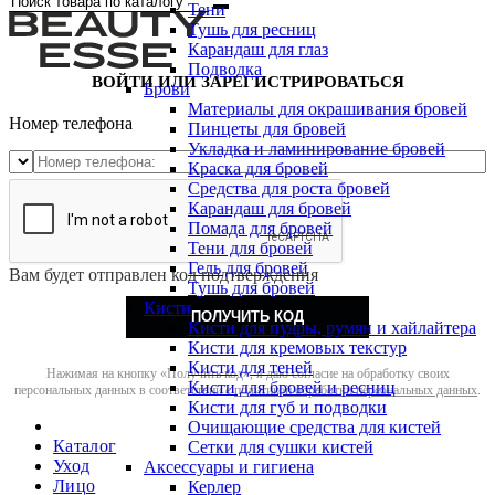
Тени
Тушь для ресниц
Карандаш для глаз
Подводка
ВОЙТИ ИЛИ ЗАРЕГИСТРИРОВАТЬСЯ
Брови
Материалы для окрашивания бровей
Номер телефона
Пинцеты для бровей
Укладка и ламинирование бровей
Краска для бровей
Средства для роста бровей
Карандаш для бровей
Помада для бровей
Тени для бровей
Гель для бровей
Вам будет отправлен код подтверждения
Тушь для бровей
Кисти
ПОЛУЧИТЬ КОД
Кисти для пудры, румян и хайлайтера
Кисти для кремовых текстур
Кисти для теней
Нажимая на кнопку «Получить код», я даю согласие на обработку своих
Кисти для бровей и ресниц
персональных данных в соответствии с
политикой обработки персональных данных
.
Кисти для губ и подводки
Очищающие средства для кистей
Каталог
Сетки для сушки кистей
Уход
Аксессуары и гигиена
Лицо
Керлер