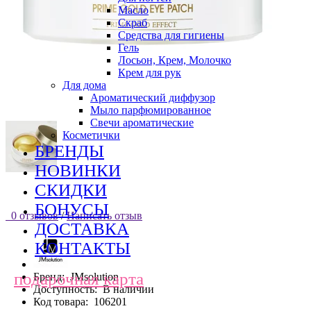
Масло
Скраб
Средства для гигиены
Гель
Лосьон, Крем, Молочко
Крем для рук
Для дома
Ароматический диффузор
Мыло парфюмированное
Свечи ароматические
Косметички
БРЕНДЫ
НОВИНКИ
СКИДКИ
БОНУСЫ
0 отзывов
/
Написать отзыв
ДОСТАВКА
КОНТАКТЫ
подарочная карта
Бренд:
JMsolution
Доступность:
В наличии
Код товара:
106201