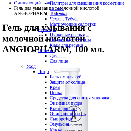
Очищающий гель
Палитры для смешивания косметики
Гель для умывания с молочной кислотой
Спонж
ANGIOPHARM, 100 мл.
Точилки
Чехлы, Тубусы
Матирующие салфетки
Гель для умывания с
Ресницы
Пучковые ресницы
молочной кислотой
Накладные ресницы
Клей для ресниц
ANGIOPHARM, 100 мл.
Палетки
Для глаз
Для лица
Уход
Лицо
Бальзам для губ
Защита от солнца
Крем
Пенка
Средства для снятия макияжа
Энзимная пудра
Крем для глаз
Очищающий гель
Сыворотка
Эмульсия
Маска