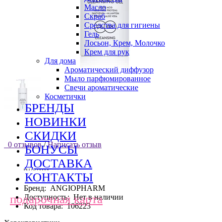
Масло
Скраб
Средства для гигиены
Гель
Лосьон, Крем, Молочко
Крем для рук
Для дома
Ароматический диффузор
Мыло парфюмированное
Свечи ароматические
Косметички
БРЕНДЫ
НОВИНКИ
СКИДКИ
0 отзывов
/
Написать отзыв
БОНУСЫ
ДОСТАВКА
КОНТАКТЫ
Бренд:
ANGIOPHARM
подарочная карта
Доступность:
Нет в наличии
Код товара:
106223