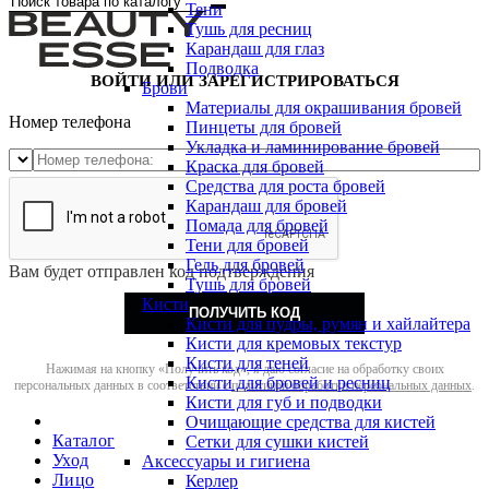
Тени
Тушь для ресниц
Карандаш для глаз
Подводка
ВОЙТИ ИЛИ ЗАРЕГИСТРИРОВАТЬСЯ
Брови
Материалы для окрашивания бровей
Номер телефона
Пинцеты для бровей
Укладка и ламинирование бровей
Краска для бровей
Средства для роста бровей
Карандаш для бровей
Помада для бровей
Тени для бровей
Гель для бровей
Вам будет отправлен код подтверждения
Тушь для бровей
Кисти
ПОЛУЧИТЬ КОД
Кисти для пудры, румян и хайлайтера
Кисти для кремовых текстур
Кисти для теней
Нажимая на кнопку «Получить код», я даю согласие на обработку своих
Кисти для бровей и ресниц
персональных данных в соответствии с
политикой обработки персональных данных
.
Кисти для губ и подводки
Очищающие средства для кистей
Каталог
Сетки для сушки кистей
Уход
Аксессуары и гигиена
Лицо
Керлер