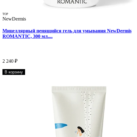
TOP
NewDermis
Мицеллярный пенящийся гель для умывания NewDermis
ROMANTIC, 300 мл....
2 240 ₽
В корзину