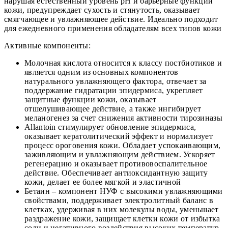
нарушая естественный уровень pH и барьерные функции
кожи, предупреждает сухость и стянутость, оказывает
смягчающее и увлажняющее действие. Идеально подходит
для ежедневного применения обладателям всех типов кожи
Активные компоненты:
Молочная кислота относится к классу постбиотиков и
является одним из основных компонентов
натурального увлажняющего фактора, отвечает за
поддержание гидратации эпидермиса, укрепляет
защитные функции кожи, оказывает
отшелушивающее действие, а также ингибирует
меланогенез за счет снижения активности тирозиназы
Allantoin стимулирует обновление эпидермиса,
оказывает кератолитический эффект и нормализует
процесс ороговения кожи. Обладает успокаивающим,
заживляющим и увлажняющим действием. Ускоряет
регенерацию и оказывает противовоспалительное
действие. Обеспечивает антиоксидантную защиту
кожи, делает ее более мягкой и эластичной
Бетаин – компонент НУФ с высокими увлажняющими
свойствами, поддерживает электролитный баланс в
клетках, удерживая в них молекулы воды, уменьшает
раздражение кожи, защищает клетки кожи от избытка
соли и негативного воздействия высоких температур,