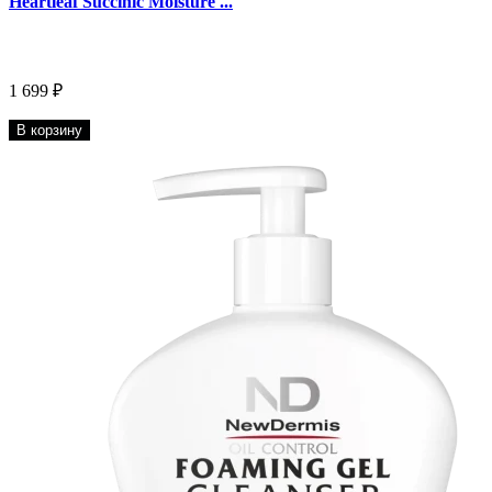
Heartleaf Succinic Moisture ...
1 699 ₽
В корзину