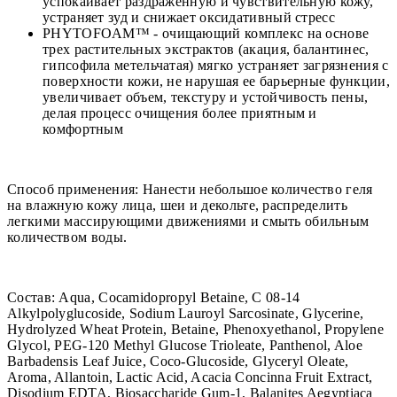
успокаивает раздраженную и чувствительную кожу,
устраняет зуд и снижает оксидативный стресс
PHYTOFOAM™ - очищающий комплекс на основе
трех растительных экстрактов (акация, балантинес,
гипсофила метельчатая) мягко устраняет загрязнения с
поверхности кожи, не нарушая ее барьерные функции,
увеличивает объем, текстуру и устойчивость пены,
делая процесс очищения более приятным и
комфортным
Способ применения: Нанести небольшое количество геля
на влажную кожу лица, шеи и декольте, распределить
легкими массирующими движениями и смыть обильным
количеством воды.
Состав: Aqua, Cocamidopropyl Betaine, С 08-14
Alkylpolyglucoside, Sodium Lauroyl Sarcosinate, Glycerine,
Hydrolyzed Wheat Protein, Betaine, Phenoxyethanol, Propylene
Glycol, PEG-120 Methyl Glucose Trioleate, Panthenol, Aloe
Barbadensis Leaf Juice, Coco-Glucoside, Glyceryl Oleate,
Aroma, Allantoin, Lactic Acid, Acacia Concinna Fruit Extract,
Disodium EDTA, Biosaccharide Gum-1, Balanites Aegyptiaca