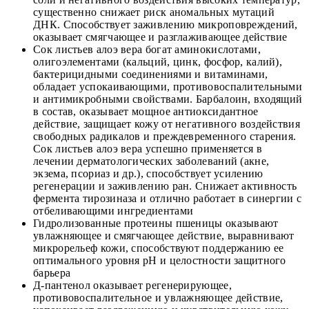
существенно снижает риск аномальных мутаций
ДНК. Способствует заживлению микроповреждений,
оказывает смягчающее и разглаживающее действие
Сок листьев алоэ вера богат аминокислотами,
олигоэлементами (кальций, цинк, фосфор, калий),
бактерицидными соединениями и витаминами,
обладает успокаивающими, противовоспалительными
и антимикробными свойствами. Барбалоин, входящий
в состав, оказывает мощное антиоксидантное
действие, защищает кожу от негативного воздействия
свободных радикалов и преждевременного старения.
Сок листьев алоэ вера успешно применяется в
лечении дерматологических заболеваний (акне,
экзема, псориаз и др.), способствует усилению
регенерации и заживлению ран. Снижает активность
фермента тирозиназа и отлично работает в синергии с
отбеливающими ингредиентами
Гидролизованные протеины пшеницы оказывают
увлажняющее и смягчающее действие, выравнивают
микрорельеф кожи, способствуют поддержанию ее
оптимального уровня pH и целостности защитного
барьера
Д-пантенол оказывает регенерирующее,
противовоспалительное и увлажняющее действие,