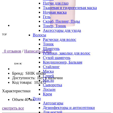
Патчи для глаз
Тканевая и гидрогелевая маска
Ночная маска
Гель
Скраб, Пилинг, Пэды
Тонер, Тоник
Аксессуары для ухода
Волосы
TOP
Расчески для волос
Тоник
Шампунь
0 отзывов
/
Написать отзыв
Резинки, заколки для волос
Сухой шампунь
Кондиционер, Бальзам
Стайлинг
Маска
Бренд:
SHIK studio
Спрей
Доступность:
Нет в наличии
Масло
Код товара:
102472
Сыворотка
Лосьон
Характеристики
Крем
Тело
Объем
40 мл.
Автозагары
Дезинфекторы и антисептики
смотреть все
Для ногтей