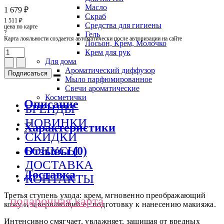
Масло
1 679 ₽
Скраб
1 511 ₽
Средства для гигиены
цена по карте
?
Гель
Карта лояльности создается автоматически после авторизации на сайте
Лосьон, Крем, Молочко
Крем для рук
Для дома
Ароматический диффузор
Подписаться
Мыло парфюмированное
Свечи ароматические
Косметички
Описание
БРЕНДЫ
НОВИНКИ
Характеристики
СКИДКИ
БОНУСЫ
Отзывы (0)
ДОСТАВКА
Доставка
КОНТАКТЫ
Третья ступень ухода: крем, мгновенно преображающий
подарочная карта
кожу и завершающий ее подготовку к нанесению макияжа.
Интенсивно смягчает, увлажняет, защищая от вредных