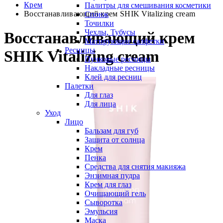
Крем
Палитры для смешивания косметики
Восстанавливающий крем SHIK Vitalizing cream
Спонж
Точилки
Чехлы, Тубусы
Восстанавливающий крем
Матирующие салфетки
Ресницы
SHIK Vitalizing cream
Пучковые ресницы
Накладные ресницы
Клей для ресниц
Палетки
Для глаз
Для лица
Уход
Лицо
Бальзам для губ
Защита от солнца
Крем
Пенка
Средства для снятия макияжа
Энзимная пудра
Крем для глаз
Очищающий гель
Сыворотка
Эмульсия
Маска