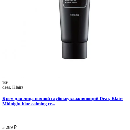
TOP
dear, Klairs
Крем для лица ночной глубокоувлажняющий Dear, Klairs
Midnight blue calming cr...
3 289 ₽