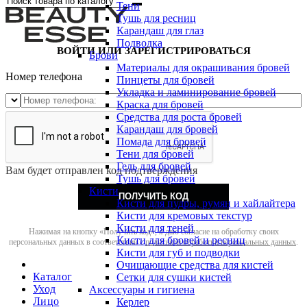
Тени
Тушь для ресниц
Карандаш для глаз
Подводка
ВОЙТИ ИЛИ ЗАРЕГИСТРИРОВАТЬСЯ
Брови
Материалы для окрашивания бровей
Номер телефона
Пинцеты для бровей
Укладка и ламинирование бровей
Краска для бровей
Средства для роста бровей
Карандаш для бровей
Помада для бровей
Тени для бровей
Гель для бровей
Вам будет отправлен код подтверждения
Тушь для бровей
Кисти
ПОЛУЧИТЬ КОД
Кисти для пудры, румян и хайлайтера
Кисти для кремовых текстур
Кисти для теней
Нажимая на кнопку «Получить код», я даю согласие на обработку своих
Кисти для бровей и ресниц
персональных данных в соответствии с
политикой обработки персональных данных
.
Кисти для губ и подводки
Очищающие средства для кистей
Каталог
Сетки для сушки кистей
Уход
Аксессуары и гигиена
Лицо
Керлер