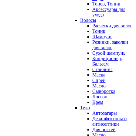
Тонер, Тоник
Аксессуары для
ухода
Волосы
Расчески для волос
Тоник
Шампунь
Резинки, заколки
для волос
Сухой шампунь
Кондиционер,
Бальзам
Стайлинг
Маска
Спрей
Масло
Сыворотка
Лосьон
Крем
Тело
Автозагары
Дезинфекторы и
антисептики
Для ногтей
Масло