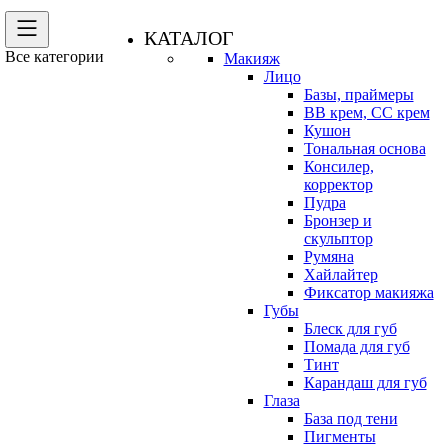
КАТАЛОГ
Все категории
Макияж
Лицо
Базы, праймеры
BB крем, CC крем
Кушон
Тональная основа
Консилер,
корректор
Пудра
Бронзер и
скульптор
Румяна
Хайлайтер
Фиксатор макияжа
Губы
Блеск для губ
Помада для губ
Тинт
Карандаш для губ
Глаза
База под тени
Пигменты