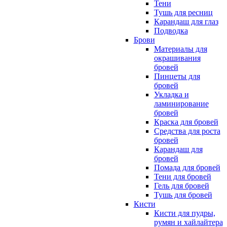
Тени
Тушь для ресниц
Карандаш для глаз
Подводка
Брови
Материалы для
окрашивания
бровей
Пинцеты для
бровей
Укладка и
ламинирование
бровей
Краска для бровей
Средства для роста
бровей
Карандаш для
бровей
Помада для бровей
Тени для бровей
Гель для бровей
Тушь для бровей
Кисти
Кисти для пудры,
румян и хайлайтера