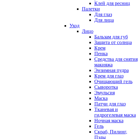
Клей для ресниц
Палетки
Для глаз
Для лица
Уход
Лицо
Бальзам для губ
Защита от солнца
Крем
Пенка
Средства для снятия
макияжа
Энзимная пудра
Крем для глаз
Очищающий гель
Сыворотка
Эмульсия
Маска
Патчи для глаз
Тканевая и
гидрогелевая маска
Ночная маска
Гель
Скраб, Пилинг,
Пэды