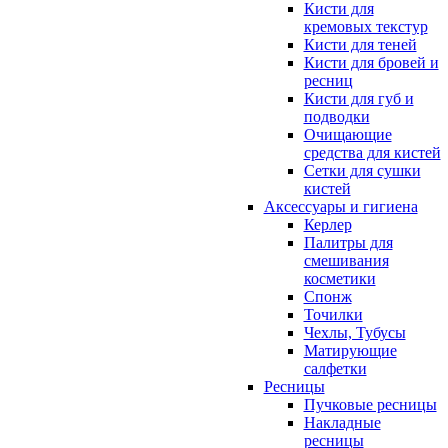
Кисти для
кремовых текстур
Кисти для теней
Кисти для бровей и
ресниц
Кисти для губ и
подводки
Очищающие
средства для кистей
Сетки для сушки
кистей
Аксессуары и гигиена
Керлер
Палитры для
смешивания
косметики
Спонж
Точилки
Чехлы, Тубусы
Матирующие
салфетки
Ресницы
Пучковые ресницы
Накладные
ресницы