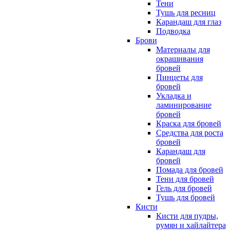
Тени
Тушь для ресниц
Карандаш для глаз
Подводка
Брови
Материалы для
окрашивания
бровей
Пинцеты для
бровей
Укладка и
ламинирование
бровей
Краска для бровей
Средства для роста
бровей
Карандаш для
бровей
Помада для бровей
Тени для бровей
Гель для бровей
Тушь для бровей
Кисти
Кисти для пудры,
румян и хайлайтера