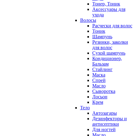
Тонер, Тоник
Аксессуары для
ухода
Волосы
Расчески для волос
Тоник
Шампунь
Резинки, заколки
для волос
Сухой шампунь
Кондиционер,
Бальзам
Стайлинг
Маска
Спрей
Масло
Сыворотка
Лосьон
Крем
Тело
Автозагары
Дезинфекторы и
антисептики
Для ногтей
Масло