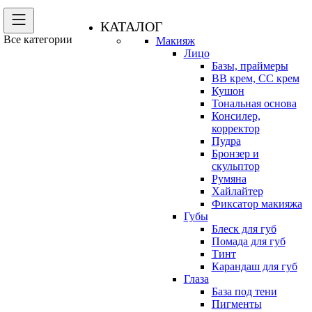
КАТАЛОГ
Все категории
Макияж
Лицо
Базы, праймеры
BB крем, CC крем
Кушон
Тональная основа
Консилер,
корректор
Пудра
Бронзер и
скульптор
Румяна
Хайлайтер
Фиксатор макияжа
Губы
Блеск для губ
Помада для губ
Тинт
Карандаш для губ
Глаза
База под тени
Пигменты