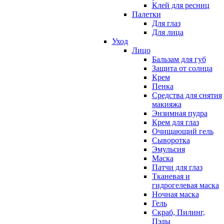
Клей для ресниц
Палетки
Для глаз
Для лица
Уход
Лицо
Бальзам для губ
Защита от солнца
Крем
Пенка
Средства для снятия
макияжа
Энзимная пудра
Крем для глаз
Очищающий гель
Сыворотка
Эмульсия
Маска
Патчи для глаз
Тканевая и
гидрогелевая маска
Ночная маска
Гель
Скраб, Пилинг,
Пэды