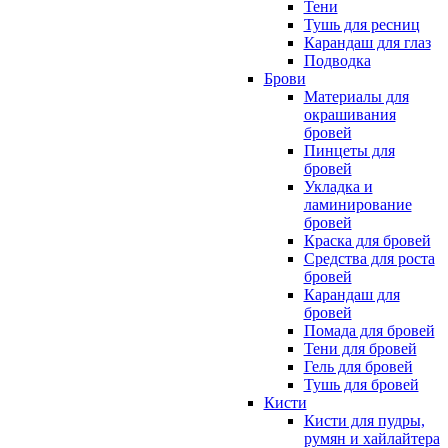
Тени
Тушь для ресниц
Карандаш для глаз
Подводка
Брови
Материалы для
окрашивания
бровей
Пинцеты для
бровей
Укладка и
ламинирование
бровей
Краска для бровей
Средства для роста
бровей
Карандаш для
бровей
Помада для бровей
Тени для бровей
Гель для бровей
Тушь для бровей
Кисти
Кисти для пудры,
румян и хайлайтера