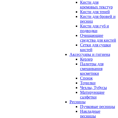
Кисти для
кремовых текстур
Кисти для теней
Кисти для бровей и
ресниц
Кисти для губ и
подводки
Очищающие
средства для кистей
Сетки для сушки
кистей
Аксессуары и гигиена
Керлер
Палитры для
смешивания
косметики
Спонж
Точилки
Чехлы, Тубусы
Матирующие
салфетки
Ресницы
Пучковые ресницы
Накладные
ресницы