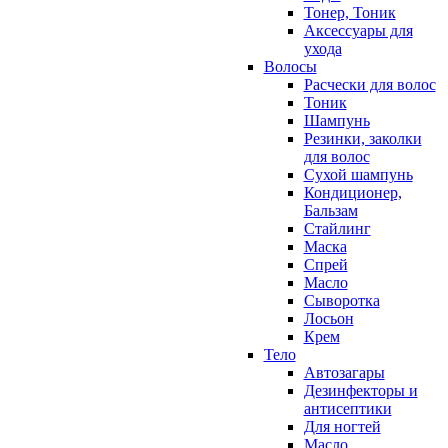
Тонер, Тоник
Аксессуары для
ухода
Волосы
Расчески для волос
Тоник
Шампунь
Резинки, заколки
для волос
Сухой шампунь
Кондиционер,
Бальзам
Стайлинг
Маска
Спрей
Масло
Сыворотка
Лосьон
Крем
Тело
Автозагары
Дезинфекторы и
антисептики
Для ногтей
Масло