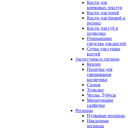
Кисти для
кремовых текстур
Кисти для теней
Кисти для бровей и
ресниц
Кисти для губ и
подводки
Очищающие
средства для кистей
Сетки для сушки
кистей
Аксессуары и гигиена
Керлер
Палитры для
смешивания
косметики
Спонж
Точилки
Чехлы, Тубусы
Матирующие
салфетки
Ресницы
Пучковые ресницы
Накладные
ресницы