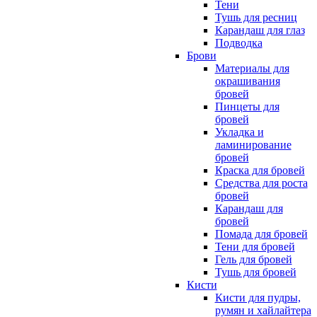
Тени
Тушь для ресниц
Карандаш для глаз
Подводка
Брови
Материалы для
окрашивания
бровей
Пинцеты для
бровей
Укладка и
ламинирование
бровей
Краска для бровей
Средства для роста
бровей
Карандаш для
бровей
Помада для бровей
Тени для бровей
Гель для бровей
Тушь для бровей
Кисти
Кисти для пудры,
румян и хайлайтера