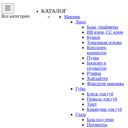
КАТАЛОГ
Все категории
Макияж
Лицо
Базы, праймеры
BB крем, CC крем
Кушон
Тональная основа
Консилер,
корректор
Пудра
Бронзер и
скульптор
Румяна
Хайлайтер
Фиксатор макияжа
Губы
Блеск для губ
Помада для губ
Тинт
Карандаш для губ
Глаза
База под тени
Пигменты