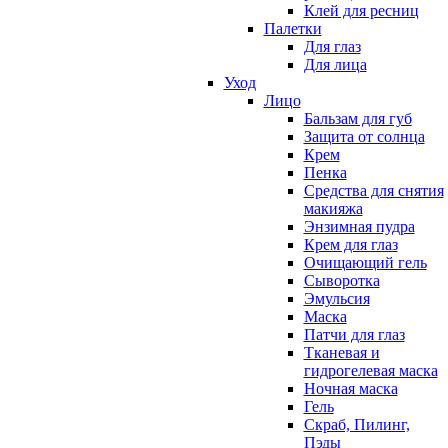
Клей для ресниц
Палетки
Для глаз
Для лица
Уход
Лицо
Бальзам для губ
Защита от солнца
Крем
Пенка
Средства для снятия
макияжа
Энзимная пудра
Крем для глаз
Очищающий гель
Сыворотка
Эмульсия
Маска
Патчи для глаз
Тканевая и
гидрогелевая маска
Ночная маска
Гель
Скраб, Пилинг,
Пэды