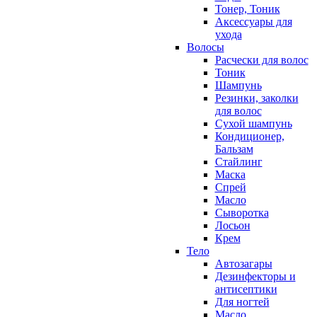
Тонер, Тоник
Аксессуары для
ухода
Волосы
Расчески для волос
Тоник
Шампунь
Резинки, заколки
для волос
Сухой шампунь
Кондиционер,
Бальзам
Стайлинг
Маска
Спрей
Масло
Сыворотка
Лосьон
Крем
Тело
Автозагары
Дезинфекторы и
антисептики
Для ногтей
Масло