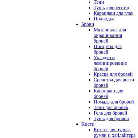
Тени
Тушь для ресниц
Карандаш для глаз
Подводка
Брови
Материалы для
окрашивания
бровей
Пинцеты для
бровей
Укладка и
ламинирование
бровей
Краска для бровей
Средства для роста
бровей
Карандаш для
бровей
Помада для бровей
Тени для бровей
Гель для бровей
Тушь для бровей
Кисти
Кисти для пудры,
румян и хайлайтера