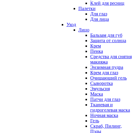
Клей для ресниц
Палетки
Для глаз
Для лица
Уход
Лицо
Бальзам для губ
Защита от солнца
Крем
Пенка
Средства для снятия
макияжа
Энзимная пудра
Крем для глаз
Очищающий гель
Сыворотка
Эмульсия
Маска
Патчи для глаз
Тканевая и
гидрогелевая маска
Ночная маска
Гель
Скраб, Пилинг,
Пэды