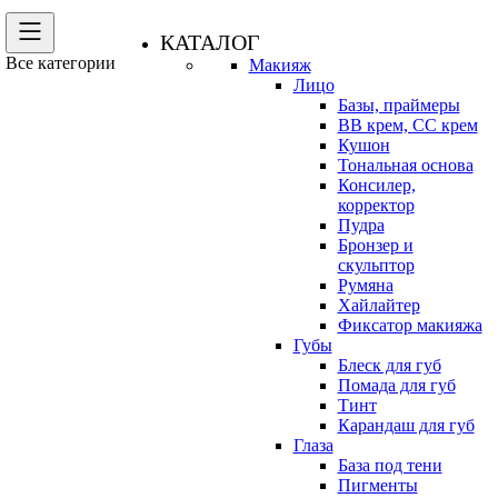
КАТАЛОГ
Все категории
Макияж
Лицо
Базы, праймеры
BB крем, CC крем
Кушон
Тональная основа
Консилер,
корректор
Пудра
Бронзер и
скульптор
Румяна
Хайлайтер
Фиксатор макияжа
Губы
Блеск для губ
Помада для губ
Тинт
Карандаш для губ
Глаза
База под тени
Пигменты