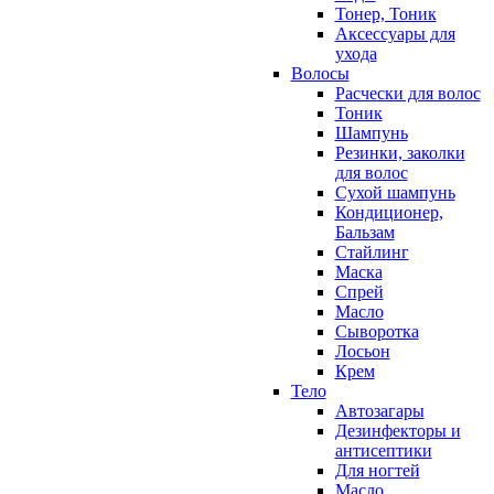
Тонер, Тоник
Аксессуары для
ухода
Волосы
Расчески для волос
Тоник
Шампунь
Резинки, заколки
для волос
Сухой шампунь
Кондиционер,
Бальзам
Стайлинг
Маска
Спрей
Масло
Сыворотка
Лосьон
Крем
Тело
Автозагары
Дезинфекторы и
антисептики
Для ногтей
Масло