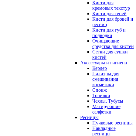
Кисти для
кремовых текстур
Кисти для теней
Кисти для бровей и
ресниц
Кисти для губ и
подводки
Очищающие
средства для кистей
Сетки для сушки
кистей
Аксессуары и гигиена
Керлер
Палитры для
смешивания
косметики
Спонж
Точилки
Чехлы, Тубусы
Матирующие
салфетки
Ресницы
Пучковые ресницы
Накладные
ресницы