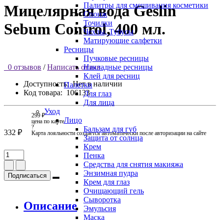
Палитры для смешивания косметики
Мицелярная вода Geslin
Спонж
Точилки
Sebum Control, 400 мл.
Чехлы, Тубусы
Матирующие салфетки
Ресницы
Пучковые ресницы
Накладные ресницы
0 отзывов
/
Написать отзыв
Клей для ресниц
Доступность:
Нет в наличии
Палетки
Код товара:
106133
Для глаз
Для лица
Уход
299 ₽
Лицо
цена по карте
?
Бальзам для губ
332 ₽
Карта лояльности создается автоматически после авторизации на сайте
Защита от солнца
Крем
Пенка
Средства для снятия макияжа
Энзимная пудра
Подписаться
Крем для глаз
Очищающий гель
Сыворотка
Описание
Эмульсия
Маска