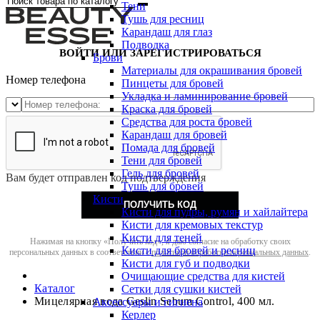
Тени
Тушь для ресниц
Карандаш для глаз
Подводка
ВОЙТИ ИЛИ ЗАРЕГИСТРИРОВАТЬСЯ
Брови
Материалы для окрашивания бровей
Номер телефона
Пинцеты для бровей
Укладка и ламинирование бровей
Краска для бровей
Средства для роста бровей
Карандаш для бровей
Помада для бровей
Тени для бровей
Гель для бровей
Вам будет отправлен код подтверждения
Тушь для бровей
Кисти
ПОЛУЧИТЬ КОД
Кисти для пудры, румян и хайлайтера
Кисти для кремовых текстур
Кисти для теней
Нажимая на кнопку «Получить код», я даю согласие на обработку своих
Кисти для бровей и ресниц
персональных данных в соответствии с
политикой обработки персональных данных
.
Кисти для губ и подводки
Очищающие средства для кистей
Каталог
Сетки для сушки кистей
Мицелярная вода Geslin Sebum Control, 400 мл.
Аксессуары и гигиена
Керлер