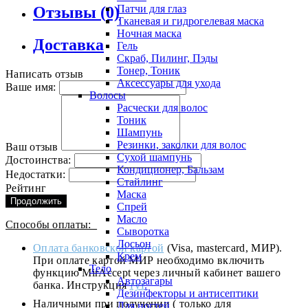
Патчи для глаз
Отзывы (0)
Тканевая и гидрогелевая маска
Ночная маска
Доставка
Гель
Скраб, Пилинг, Пэды
Тонер, Тоник
Написать отзыв
Аксессуары для ухода
Ваше имя:
Волосы
Расчески для волос
Тоник
Шампунь
Резинки, заколки для волос
Ваш отзыв
Сухой шампунь
Достоинства:
Кондиционер, Бальзам
Недостатки:
Стайлинг
Рейтинг
Маска
Продолжить
Спрей
Масло
Способы оплаты:
Сыворотка
Лосьон
Оплата банковской картой
(Visa, mastercard, МИР).
Крем
При оплате картой МИР необходимо включить
Тело
функцию MirAccept через личный кабинет вашего
Автозагары
банка. Инструкция
тут
.
Дезинфекторы и антисептики
Наличными при получении ( только для
Для ногтей