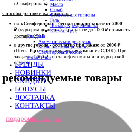
г.Симферополь)
Масло
Скраб
Способы доставки и стоимость:
Средства для гигиены
Гель
по
г.Симферополь
-
бесплатно при заказе от
2000
Лосьон, Крем, Молочко
₽
(курьером до двери ). При заказе до 2
000
₽ стоимость
Крем для рук
доставки 250 ₽.
Для дома
Ароматический диффузор
в
другие города
-
бесплатно при заказе от 2000 ₽
Мыло парфюмированное
(Почта России или курьерская компания СДЭК). При
Свечи ароматические
заказе до 2000 ₽ , по тарифам почты или курьерской
Косметички
службы.
БРЕНДЫ
НОВИНКИ
рекомендуемые товары
СКИДКИ
БОНУСЫ
ДОСТАВКА
КОНТАКТЫ
подарочная карта