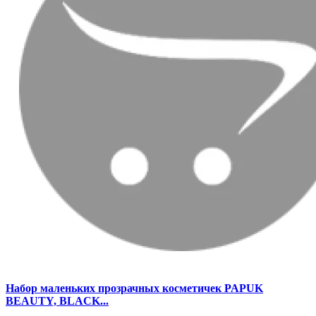
Набор маленьких прозрачных косметичек PAPUK
BEAUTY, BLACK...