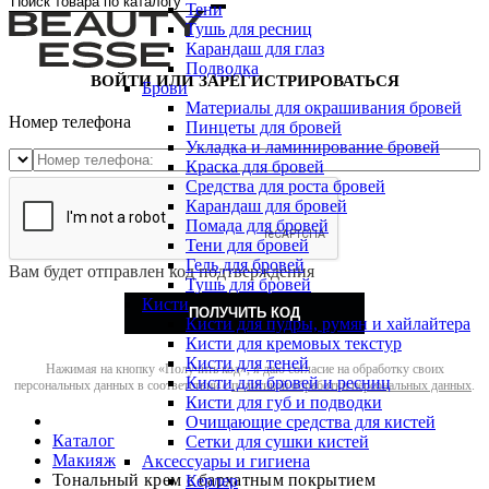
Тени
Тушь для ресниц
Карандаш для глаз
Подводка
ВОЙТИ ИЛИ ЗАРЕГИСТРИРОВАТЬСЯ
Брови
Материалы для окрашивания бровей
Номер телефона
Пинцеты для бровей
Укладка и ламинирование бровей
Краска для бровей
Средства для роста бровей
Карандаш для бровей
Помада для бровей
Тени для бровей
Гель для бровей
Вам будет отправлен код подтверждения
Тушь для бровей
Кисти
ПОЛУЧИТЬ КОД
Кисти для пудры, румян и хайлайтера
Кисти для кремовых текстур
Кисти для теней
Нажимая на кнопку «Получить код», я даю согласие на обработку своих
Кисти для бровей и ресниц
персональных данных в соответствии с
политикой обработки персональных данных
.
Кисти для губ и подводки
Очищающие средства для кистей
Каталог
Сетки для сушки кистей
Макияж
Аксессуары и гигиена
Тональный крем с бархатным покрытием
Керлер