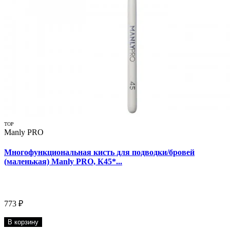
TOP
Manly PRO
Многофункциональная кисть для подводки/бровей
(маленькая) Manly PRO, К45*...
773 ₽
В корзину