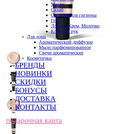
Масло
Скраб
Средства для гигиены
Гель
Лосьон, Крем, Молочко
Крем для рук
Для дома
Ароматический диффузор
Мыло парфюмированное
Свечи ароматические
Косметички
БРЕНДЫ
НОВИНКИ
СКИДКИ
БОНУСЫ
ДОСТАВКА
КОНТАКТЫ
подарочная карта