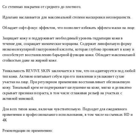
Со степенью покрытия от среднего до плотного.
Идеально наслаивается для максимальной степени маскировки несовершенств.
Обладает софт-фокус эффектом, что позволяет избежать эффекта маски на лице.
Защищает кожу и поддерживает необходимый уровень гидратации кожи в
течение дня, сокращает мимические морщины. Содержит липофильную форму
низкомолекулярной гиалуроновой кислоты, которая глубоко проникает в кожу и
способствует восстановлению барьерной функции кожи. Обладает максимальной
стойкостью даже на жирной коже.
Уникальность REVIVE SKIN заключается в том, что он адаптируется под любой
тип кожи. Активно впитывает себум при его появлении и увлажняет сухие
участки на лице. При регулярном применении восстанавливает обезвоженную
кожу. Тональный крем не подчеркивает шелушение на коже, мягко и деликатно
скрывает признаки возраста, в том числе сглаживая рельеф на участках с
активной мимикой.
Для всех типов кожи, включая чувствительную. Подходит для ежедневного
применения и профессионального использования, в том числе на съемках HD и
4К
Рекомендации по применению: