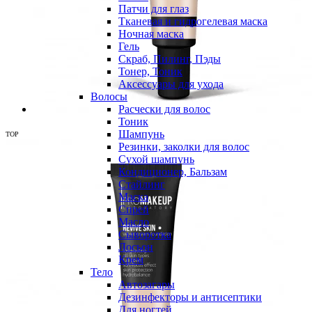
Патчи для глаз
Тканевая и гидрогелевая маска
Ночная маска
Гель
Скраб, Пилинг, Пэды
Тонер, Тоник
Аксессуары для ухода
Волосы
Расчески для волос
Тоник
Шампунь
TOP
Резинки, заколки для волос
Сухой шампунь
Кондиционер, Бальзам
Стайлинг
Маска
Спрей
Масло
Сыворотка
Лосьон
Крем
Тело
Автозагары
Дезинфекторы и антисептики
Для ногтей