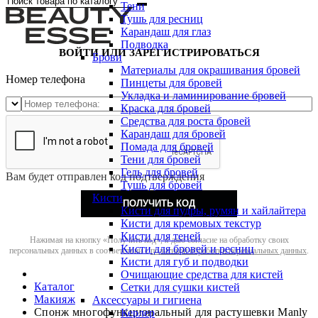
Тени
Тушь для ресниц
Карандаш для глаз
Подводка
ВОЙТИ ИЛИ ЗАРЕГИСТРИРОВАТЬСЯ
Брови
Материалы для окрашивания бровей
Номер телефона
Пинцеты для бровей
Укладка и ламинирование бровей
Краска для бровей
Средства для роста бровей
Карандаш для бровей
Помада для бровей
Тени для бровей
Гель для бровей
Вам будет отправлен код подтверждения
Тушь для бровей
Кисти
ПОЛУЧИТЬ КОД
Кисти для пудры, румян и хайлайтера
Кисти для кремовых текстур
Кисти для теней
Нажимая на кнопку «Получить код», я даю согласие на обработку своих
Кисти для бровей и ресниц
персональных данных в соответствии с
политикой обработки персональных данных
.
Кисти для губ и подводки
Очищающие средства для кистей
Каталог
Сетки для сушки кистей
Макияж
Аксессуары и гигиена
Спонж многофункциональный для растушевки Manly
Керлер