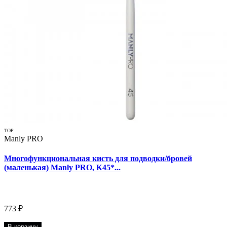
TOP
Manly PRO
Многофункциональная кисть для подводки/бровей
(маленькая) Manly PRO, К45*...
773 ₽
В корзину