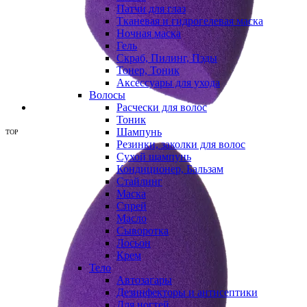
Патчи для глаз
Тканевая и гидрогелевая маска
Ночная маска
Гель
Скраб, Пилинг, Пэды
Тонер, Тоник
Аксессуары для ухода
Волосы
Расчески для волос
Тоник
Шампунь
TOP
Резинки, заколки для волос
Сухой шампунь
Кондиционер, Бальзам
Стайлинг
Маска
Спрей
Масло
Сыворотка
Лосьон
Крем
Тело
Автозагары
Дезинфекторы и антисептики
Для ногтей