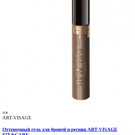
TOP
ART-VISAGE
Оттеночный гель для бровей и ресниц ART-VISAGE
FIX&CARE...