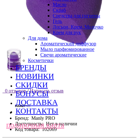
Масло
Скраб
Средства для гигиены
Гель
Лосьон, Крем, Молочко
Крем для рук
Для дома
Ароматический диффузор
Мыло парфюмированное
Свечи ароматические
Косметички
БРЕНДЫ
НОВИНКИ
СКИДКИ
0 отзывов
/
Написать отзыв
БОНУСЫ
ДОСТАВКА
КОНТАКТЫ
Бренд:
Manly PRO
подарочная карта
Доступность:
Нет в наличии
Код товара:
102069