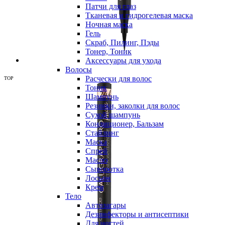
Патчи для глаз
Тканевая и гидрогелевая маска
Ночная маска
Гель
Скраб, Пилинг, Пэды
Тонер, Тоник
Аксессуары для ухода
Волосы
Расчески для волос
TOP
Тоник
Шампунь
Резинки, заколки для волос
Сухой шампунь
Кондиционер, Бальзам
Стайлинг
Маска
Спрей
Масло
Сыворотка
Лосьон
Крем
Тело
Автозагары
Дезинфекторы и антисептики
Для ногтей