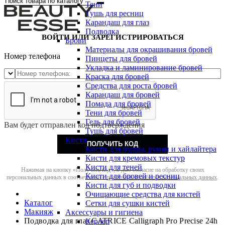
Тени
Тушь для ресниц
Карандаш для глаз
Подводка
ВОЙТИ ИЛИ ЗАРЕГИСТРИРОВАТЬСЯ
Брови
Материалы для окрашивания бровей
Номер телефона
Пинцеты для бровей
Укладка и ламинирование бровей
Краска для бровей
Средства для роста бровей
Карандаш для бровей
Помада для бровей
Тени для бровей
Гель для бровей
Вам будет отправлен код подтверждения
Тушь для бровей
Кисти
ПОЛУЧИТЬ КОД
Кисти для пудры, румян и хайлайтера
Кисти для кремовых текстур
Кисти для теней
Нажимая на кнопку «Получить код», я даю согласие на обработку своих
Кисти для бровей и ресниц
персональных данных в соответствии с
политикой обработки персональных данных
.
Кисти для губ и подводки
Очищающие средства для кистей
Каталог
Сетки для сушки кистей
Макияж
Аксессуары и гигиена
Подводка для глаз CATRICE Calligraph Pro Precise 24h
Керлер