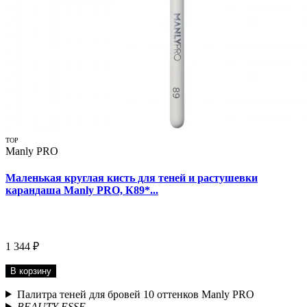
TOP
Manly PRO
Маленькая круглая кисть для теней и растушевки
карандаша Manly PRO, К89*...
1 344 ₽
В корзину
Палитра теней для бровей 10 оттенков Manly PRO
BEAUTY ESSE