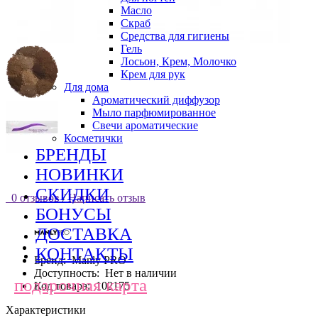
Масло
Скраб
Средства для гигиены
Гель
Лосьон, Крем, Молочко
Крем для рук
Для дома
Ароматический диффузор
Мыло парфюмированное
Свечи ароматические
Косметички
БРЕНДЫ
НОВИНКИ
СКИДКИ
0 отзывов
/
Написать отзыв
БОНУСЫ
ДОСТАВКА
КОНТАКТЫ
Бренд:
Manly PRO
Доступность:
Нет в наличии
подарочная карта
Код товара:
102175
Характеристики