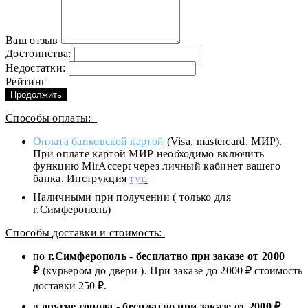
Ваш отзыв
Достоинства:
Недостатки:
Рейтинг
Продолжить
Способы оплаты:
Оплата банковской картой
(Visa, mastercard, МИР).
При оплате картой МИР необходимо включить
функцию MirAccept через личный кабинет вашего
банка. Инструкция
тут
.
Наличными при получении ( только для
г.Симферополь)
Способы доставки и стоимость:
по
г.Симферополь
-
бесплатно при заказе от
2000
₽
(курьером до двери ). При заказе до 2
000
₽ стоимость
доставки 250 ₽.
в
другие города
-
бесплатно при заказе от 2000 ₽