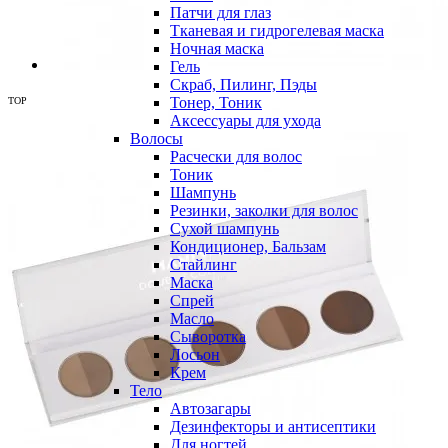
Патчи для глаз
Тканевая и гидрогелевая маска
Ночная маска
Гель
Скраб, Пилинг, Пэды
Тонер, Тоник
TOP
Аксессуары для ухода
Волосы
Расчески для волос
Тоник
Шампунь
Резинки, заколки для волос
Сухой шампунь
Кондиционер, Бальзам
Стайлинг
Маска
Спрей
Масло
Сыворотка
Лосьон
Крем
Тело
Автозагары
Дезинфекторы и антисептики
Для ногтей