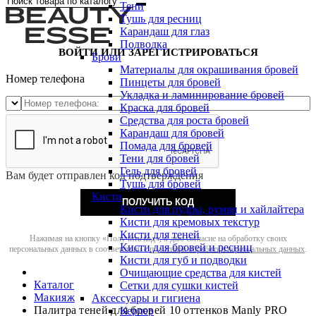
Тени
Тушь для ресниц
Карандаш для глаз
Подводка
ВОЙТИ ИЛИ ЗАРЕГИСТРИРОВАТЬСЯ
Брови
Материалы для окрашивания бровей
Номер телефона
Пинцеты для бровей
Укладка и ламинирование бровей
Краска для бровей
Средства для роста бровей
Карандаш для бровей
Помада для бровей
Тени для бровей
Гель для бровей
Вам будет отправлен код подтверждения
Тушь для бровей
Кисти
ПОЛУЧИТЬ КОД
Кисти для пудры, румян и хайлайтера
Кисти для кремовых текстур
Кисти для теней
Нажимая на кнопку «Получить код», я даю согласие на обработку своих
Кисти для бровей и ресниц
персональных данных в соответствии с
политикой обработки персональных данных
.
Кисти для губ и подводки
Очищающие средства для кистей
Каталог
Сетки для сушки кистей
Макияж
Аксессуары и гигиена
Палитра теней для бровей 10 оттенков Manly PRO
Керлер