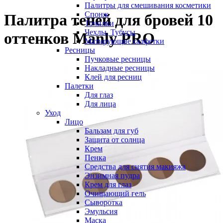
Палитры для смешивания косметики
Спонж
Палитра теней для бровей 10
Точилки
Чехлы, Тубусы
оттенков Manly PRO
Матирующие салфетки
Ресницы
Пучковые ресницы
Накладные ресницы
Клей для ресниц
Палетки
Для глаз
Для лица
Уход
Лицо
Бальзам для губ
Защита от солнца
Крем
Пенка
Средства для снятия макияжа
Энзимная пудра
Крем для глаз
Очищающий гель
Сыворотка
Эмульсия
Маска