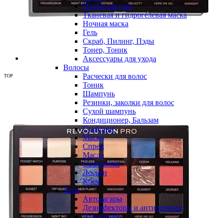
Патчи для глаз
Тканевая и гидрогелевая маска
Ночная маска
Гель
Скраб, Пилинг, Пэды
Тонер, Тоник
Аксессуары для ухода
Волосы
Расчески для волос
TOP
Тоник
Шампунь
Резинки, заколки для волос
Сухой шампунь
Кондиционер, Бальзам
Стайлинг
Маска
Спрей
Масло
Сыворотка
Лосьон
Крем
Тело
Автозагары
Дезинфекторы и антисептики
Для ногтей