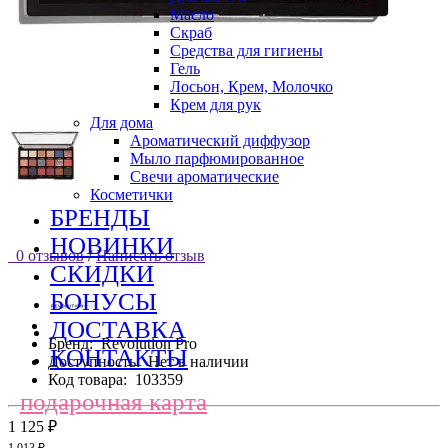
Масло
Скраб
Средства для гигиены
Гель
Лосьон, Крем, Молочко
Крем для рук
Для дома
Ароматический диффузор
Мыло парфюмированное
Свечи ароматические
Косметички
БРЕНДЫ
НОВИНКИ
0 отзывов
/
Написать отзыв
СКИДКИ
БОНУСЫ
ДОСТАВКА
Бренд:
Revolution Pro
КОНТАКТЫ
Доступность:
Нет в наличии
Код товара:
103359
подарочная карта
1 125 ₽
1 013 ₽