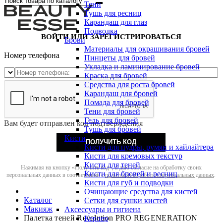
Тени
Тушь для ресниц
Карандаш для глаз
Подводка
ВОЙТИ ИЛИ ЗАРЕГИСТРИРОВАТЬСЯ
Брови
Материалы для окрашивания бровей
Номер телефона
Пинцеты для бровей
Укладка и ламинирование бровей
Краска для бровей
Средства для роста бровей
Карандаш для бровей
Помада для бровей
Тени для бровей
Гель для бровей
Вам будет отправлен код подтверждения
Тушь для бровей
Кисти
ПОЛУЧИТЬ КОД
Кисти для пудры, румян и хайлайтера
Кисти для кремовых текстур
Кисти для теней
Нажимая на кнопку «Получить код», я даю согласие на обработку своих
Кисти для бровей и ресниц
персональных данных в соответствии с
политикой обработки персональных данных
.
Кисти для губ и подводки
Очищающие средства для кистей
Каталог
Сетки для сушки кистей
Макияж
Аксессуары и гигиена
Палетка теней Revolution PRO REGENERATION
Керлер