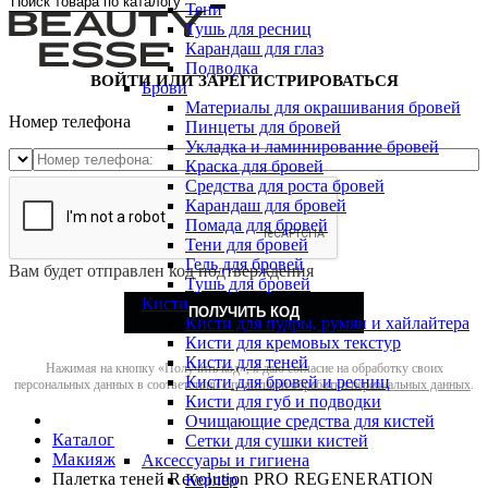
Тени
Тушь для ресниц
Карандаш для глаз
Подводка
ВОЙТИ ИЛИ ЗАРЕГИСТРИРОВАТЬСЯ
Брови
Материалы для окрашивания бровей
Номер телефона
Пинцеты для бровей
Укладка и ламинирование бровей
Краска для бровей
Средства для роста бровей
Карандаш для бровей
Помада для бровей
Тени для бровей
Гель для бровей
Вам будет отправлен код подтверждения
Тушь для бровей
Кисти
ПОЛУЧИТЬ КОД
Кисти для пудры, румян и хайлайтера
Кисти для кремовых текстур
Кисти для теней
Нажимая на кнопку «Получить код», я даю согласие на обработку своих
Кисти для бровей и ресниц
персональных данных в соответствии с
политикой обработки персональных данных
.
Кисти для губ и подводки
Очищающие средства для кистей
Каталог
Сетки для сушки кистей
Макияж
Аксессуары и гигиена
Палетка теней Revolution PRO REGENERATION
Керлер