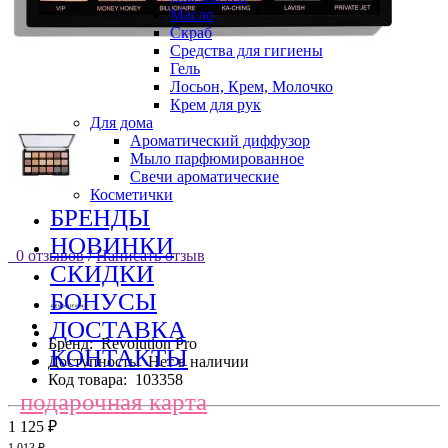
Масло
Скраб
Средства для гигиены
Гель
Лосьон, Крем, Молочко
Крем для рук
Для дома
Ароматический диффузор
Мыло парфюмированное
Свечи ароматические
Косметички
БРЕНДЫ
НОВИНКИ
0 отзывов
/
Написать отзыв
СКИДКИ
БОНУСЫ
ДОСТАВКА
Бренд:
Revolution Pro
КОНТАКТЫ
Доступность:
Нет в наличии
Код товара:
103358
подарочная карта
1 125 ₽
1 013 ₽