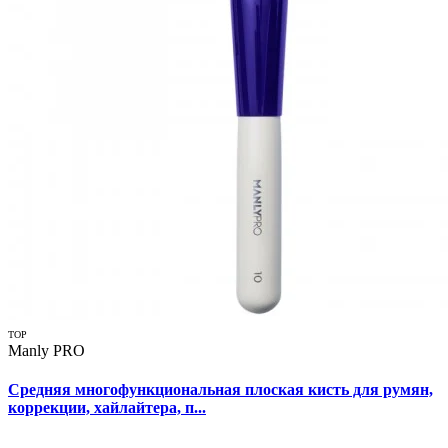
TOP
Manly PRO
Средняя многофункциональная плоская кисть для румян,
коррекции, хайлайтера, п...