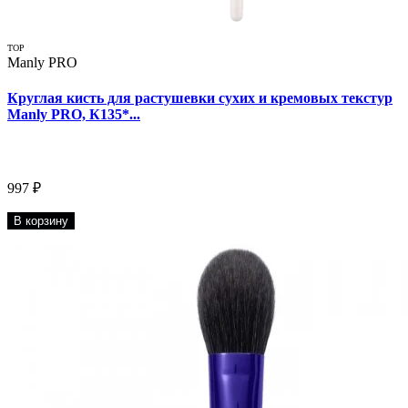
TOP
Manly PRO
Круглая кисть для растушевки сухих и кремовых текстур
Manly PRO, К135*...
997 ₽
В корзину