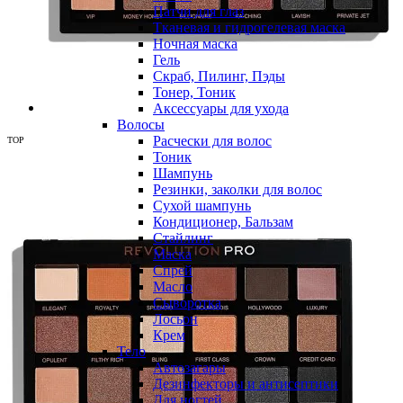
Патчи для глаз
Тканевая и гидрогелевая маска
Ночная маска
Гель
Скраб, Пилинг, Пэды
Тонер, Тоник
Аксессуары для ухода
Волосы
Расчески для волос
TOP
Тоник
Шампунь
Резинки, заколки для волос
Сухой шампунь
Кондиционер, Бальзам
Стайлинг
Маска
Спрей
Масло
Сыворотка
Лосьон
Крем
Тело
Автозагары
Дезинфекторы и антисептики
Для ногтей