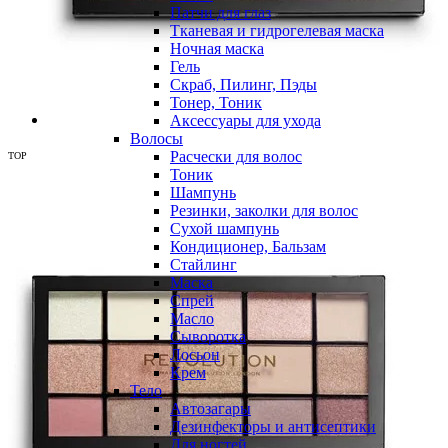
Патчи для глаз
Тканевая и гидрогелевая маска
Ночная маска
Гель
Скраб, Пилинг, Пэды
Тонер, Тоник
Аксессуары для ухода
Волосы
Расчески для волос
TOP
Тоник
Шампунь
Резинки, заколки для волос
Сухой шампунь
Кондиционер, Бальзам
Стайлинг
Маска
Спрей
Масло
Сыворотка
Лосьон
Крем
Тело
Автозагары
Дезинфекторы и антисептики
Для ногтей