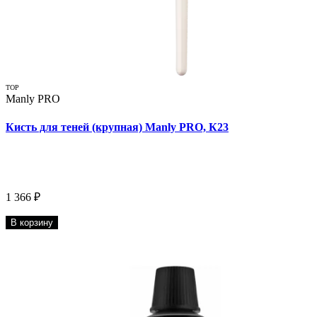
TOP
Manly PRO
Кисть для теней (крупная) Manly PRO, К23
1 366 ₽
В корзину