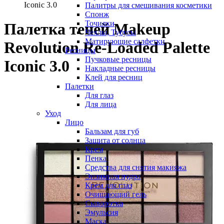
Iconic 3.0
Палитры для смешивания косметики
Спонж
Точилки
Палетка теней Makeup
Чехлы, Тубусы
Матирующие салфетки
Revolution Re-Loaded Palette
Ресницы
Пучковые ресницы
Iconic 3.0
Накладные ресницы
Клей для ресниц
Палетки
Для глаз
Для лица
Уход
Лицо
Бальзам для губ
Защита от солнца
Крем
Пенка
Средства для снятия макияжа
Энзимная пудра
Крем для глаз
Очищающий гель
Сыворотка
Эмульсия
Маска