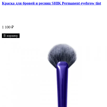
Краска для бровей и ресниц SHIK Permanent eyebrow tint
1 100 ₽
В корзину