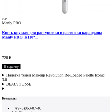
TOP
Manly PRO
Кисть круглая для растушевки и растяжки карандаша
Manly PRO, К110*...
728 ₽
В корзину
Палетка теней Makeup Revolution Re-Loaded Palette Iconic
3.0
BEAUTY ESSE
Контакты
+7(978)863-07-46