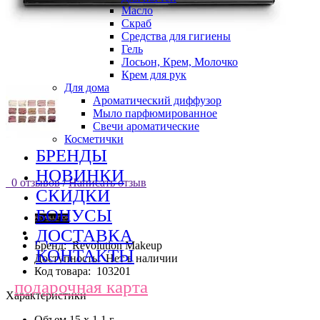
Масло
Скраб
Средства для гигиены
Гель
Лосьон, Крем, Молочко
Крем для рук
Для дома
Ароматический диффузор
Мыло парфюмированное
Свечи ароматические
Косметички
БРЕНДЫ
НОВИНКИ
0 отзывов
/
Написать отзыв
СКИДКИ
БОНУСЫ
ДОСТАВКА
Бренд:
Revolution Makeup
КОНТАКТЫ
Доступность:
Нет в наличии
Код товара:
103201
подарочная карта
Характеристики
Объем
15 х 1,1 г.