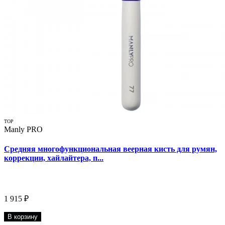
TOP
Manly PRO
Средняя многофункциональная веерная кисть для румян,
коррекции, хайлайтера, п...
1 915 ₽
В корзину