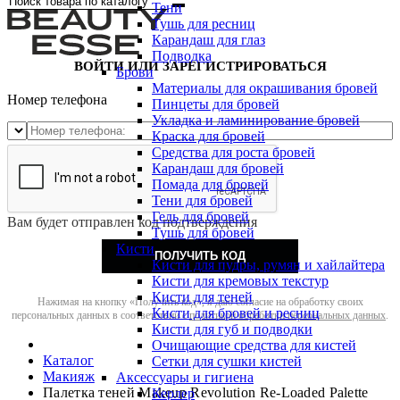
Тени
Тушь для ресниц
Карандаш для глаз
Подводка
ВОЙТИ ИЛИ ЗАРЕГИСТРИРОВАТЬСЯ
Брови
Материалы для окрашивания бровей
Номер телефона
Пинцеты для бровей
Укладка и ламинирование бровей
Краска для бровей
Средства для роста бровей
Карандаш для бровей
Помада для бровей
Тени для бровей
Гель для бровей
Вам будет отправлен код подтверждения
Тушь для бровей
Кисти
ПОЛУЧИТЬ КОД
Кисти для пудры, румян и хайлайтера
Кисти для кремовых текстур
Кисти для теней
Нажимая на кнопку «Получить код», я даю согласие на обработку своих
Кисти для бровей и ресниц
персональных данных в соответствии с
политикой обработки персональных данных
.
Кисти для губ и подводки
Очищающие средства для кистей
Каталог
Сетки для сушки кистей
Макияж
Аксессуары и гигиена
Палетка теней Makeup Revolution Re-Loaded Palette
Керлер