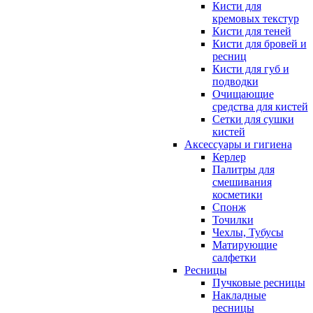
Кисти для
кремовых текстур
Кисти для теней
Кисти для бровей и
ресниц
Кисти для губ и
подводки
Очищающие
средства для кистей
Сетки для сушки
кистей
Аксессуары и гигиена
Керлер
Палитры для
смешивания
косметики
Спонж
Точилки
Чехлы, Тубусы
Матирующие
салфетки
Ресницы
Пучковые ресницы
Накладные
ресницы