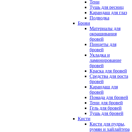
Тени
Тушь для ресниц
Карандаш для глаз
Подводка
Брови
Материалы для
окрашивания
бровей
Пинцеты для
бровей
Укладка и
ламинирование
бровей
Краска для бровей
Средства для роста
бровей
Карандаш для
бровей
Помада для бровей
Тени для бровей
Гель для бровей
Тушь для бровей
Кисти
Кисти для пудры,
румян и хайлайтера