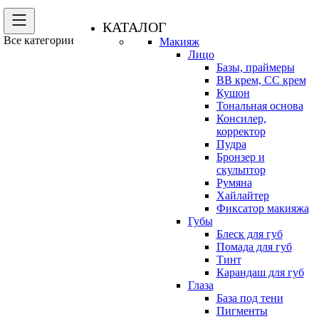
КАТАЛОГ
Все категории
Макияж
Лицо
Базы, праймеры
BB крем, CC крем
Кушон
Тональная основа
Консилер,
корректор
Пудра
Бронзер и
скульптор
Румяна
Хайлайтер
Фиксатор макияжа
Губы
Блеск для губ
Помада для губ
Тинт
Карандаш для губ
Глаза
База под тени
Пигменты