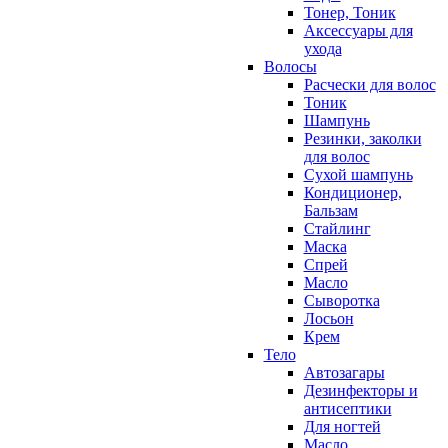
Тонер, Тоник
Аксессуары для
ухода
Волосы
Расчески для волос
Тоник
Шампунь
Резинки, заколки
для волос
Сухой шампунь
Кондиционер,
Бальзам
Стайлинг
Маска
Спрей
Масло
Сыворотка
Лосьон
Крем
Тело
Автозагары
Дезинфекторы и
антисептики
Для ногтей
Масло