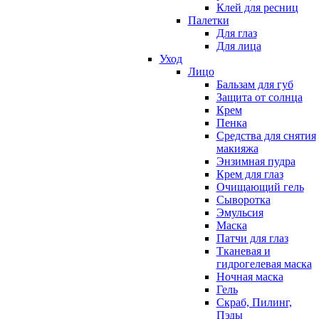
Клей для ресниц
Палетки
Для глаз
Для лица
Уход
Лицо
Бальзам для губ
Защита от солнца
Крем
Пенка
Средства для снятия
макияжа
Энзимная пудра
Крем для глаз
Очищающий гель
Сыворотка
Эмульсия
Маска
Патчи для глаз
Тканевая и
гидрогелевая маска
Ночная маска
Гель
Скраб, Пилинг,
Пэды