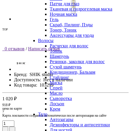
Патчи для глаз
Тканевая и гидрогелевая маска
Ночная маска
Гель
Скраб, Пилинг, Пэды
Тонер, Тоник
TOP
Аксессуары для ухода
Волосы
Расчески для волос
0 отзывов
/
Написать отзыв
Тоник
Шампунь
Резинки, заколки для волос
Сухой шампунь
Кондиционер, Бальзам
Бренд:
SHIK studio
Стайлинг
Доступность:
Нет в наличии
Маска
Код товара:
103299
Спрей
Масло
Сыворотка
1 020 ₽
Лосьон
918 ₽
цена по карте
Крем
?
Тело
Карта лояльности создается автоматически после авторизации на сайте
Автозагары
Дезинфекторы и антисептики
Для ногтей