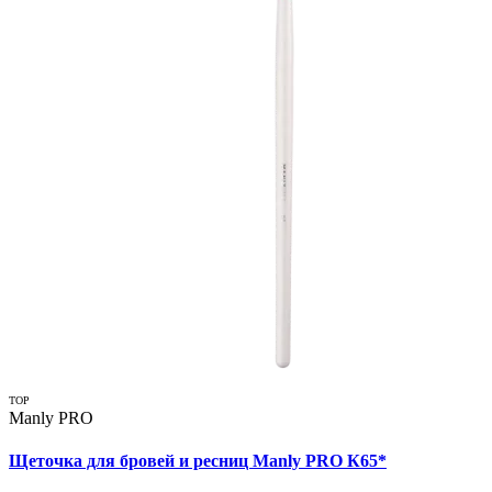
TOP
Manly PRO
Щеточка для бровей и ресниц Manly PRO К65*