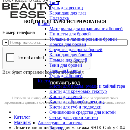
Тени
Тушь для ресниц
Карандаш для глаз
Подводка
ВОЙТИ ИЛИ ЗАРЕГИСТРИРОВАТЬСЯ
Брови
Материалы для окрашивания бровей
Номер телефона
Пинцеты для бровей
Укладка и ламинирование бровей
Краска для бровей
Средства для роста бровей
Карандаш для бровей
Помада для бровей
Тени для бровей
Гель для бровей
Вам будет отправлен код подтверждения
Тушь для бровей
Кисти
ПОЛУЧИТЬ КОД
Кисти для пудры, румян и хайлайтера
Кисти для кремовых текстур
Кисти для теней
Нажимая на кнопку «Получить код», я даю согласие на обработку своих
Кисти для бровей и ресниц
персональных данных в соответствии с
политикой обработки персональных данных
.
Кисти для губ и подводки
Очищающие средства для кистей
Каталог
Сетки для сушки кистей
Макияж
Аксессуары и гигиена
Лимитированная кисть для макияжа SHIK Goldy G04
Керлер