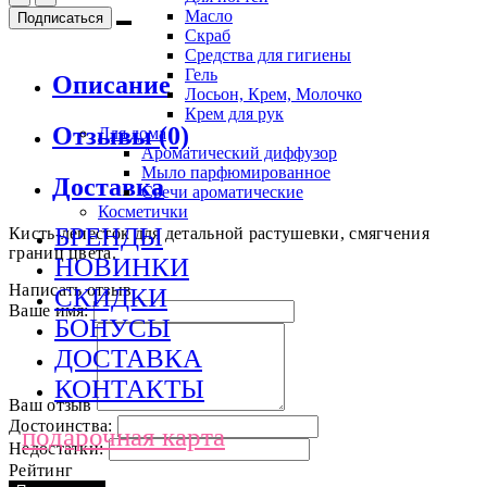
Масло
Подписаться
Скраб
Средства для гигиены
Гель
Описание
Лосьон, Крем, Молочко
Крем для рук
Отзывы (0)
Для дома
Ароматический диффузор
Мыло парфюмированное
Доставка
Свечи ароматические
Косметички
БРЕНДЫ
Кисть-лепесток для детальной растушевки, смягчения
границ цвета.
НОВИНКИ
Написать отзыв
СКИДКИ
Ваше имя:
БОНУСЫ
ДОСТАВКА
КОНТАКТЫ
Ваш отзыв
Достоинства:
подарочная карта
Недостатки:
Рейтинг