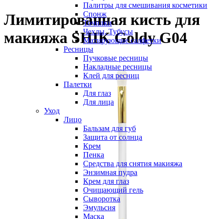
Палитры для смешивания косметики
Спонж
Лимитированная кисть для
Точилки
Чехлы, Тубусы
макияжа SHIK Goldy G04
Матирующие салфетки
Ресницы
Пучковые ресницы
Накладные ресницы
Клей для ресниц
Палетки
Для глаз
Для лица
Уход
Лицо
Бальзам для губ
Защита от солнца
Крем
Пенка
Средства для снятия макияжа
Энзимная пудра
Крем для глаз
Очищающий гель
Сыворотка
Эмульсия
Маска