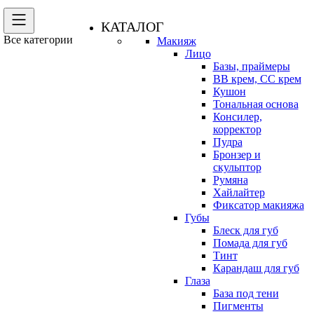
КАТАЛОГ
Все категории
Макияж
Лицо
Базы, праймеры
BB крем, CC крем
Кушон
Тональная основа
Консилер,
корректор
Пудра
Бронзер и
скульптор
Румяна
Хайлайтер
Фиксатор макияжа
Губы
Блеск для губ
Помада для губ
Тинт
Карандаш для губ
Глаза
База под тени
Пигменты