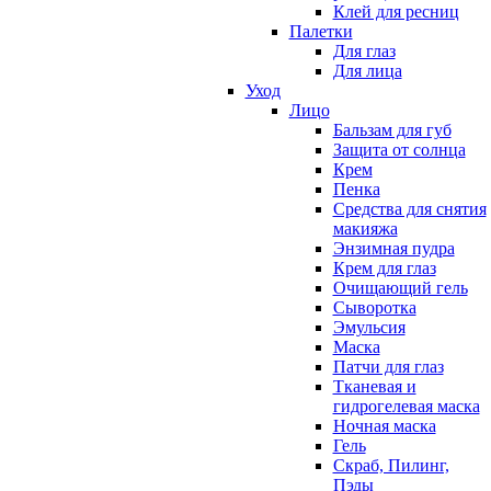
Клей для ресниц
Палетки
Для глаз
Для лица
Уход
Лицо
Бальзам для губ
Защита от солнца
Крем
Пенка
Средства для снятия
макияжа
Энзимная пудра
Крем для глаз
Очищающий гель
Сыворотка
Эмульсия
Маска
Патчи для глаз
Тканевая и
гидрогелевая маска
Ночная маска
Гель
Скраб, Пилинг,
Пэды