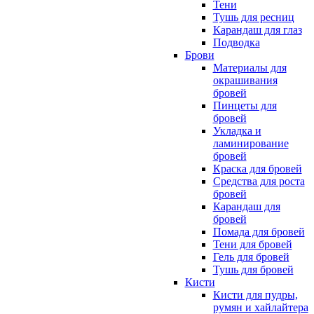
Тени
Тушь для ресниц
Карандаш для глаз
Подводка
Брови
Материалы для
окрашивания
бровей
Пинцеты для
бровей
Укладка и
ламинирование
бровей
Краска для бровей
Средства для роста
бровей
Карандаш для
бровей
Помада для бровей
Тени для бровей
Гель для бровей
Тушь для бровей
Кисти
Кисти для пудры,
румян и хайлайтера