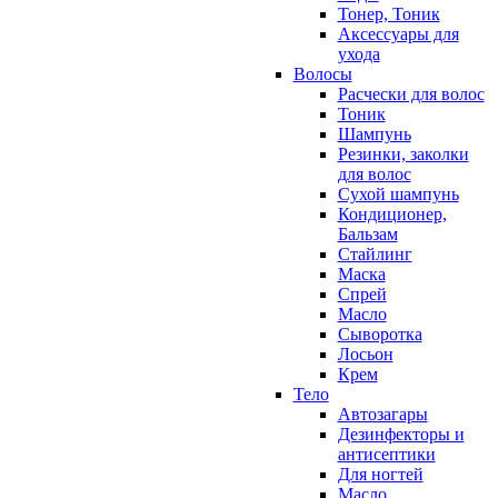
Тонер, Тоник
Аксессуары для
ухода
Волосы
Расчески для волос
Тоник
Шампунь
Резинки, заколки
для волос
Сухой шампунь
Кондиционер,
Бальзам
Стайлинг
Маска
Спрей
Масло
Сыворотка
Лосьон
Крем
Тело
Автозагары
Дезинфекторы и
антисептики
Для ногтей
Масло