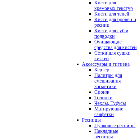
Кисти для
кремовых текстур
Кисти для теней
Кисти для бровей и
ресниц
Кисти для губ и
подводки
Очищающие
средства для кистей
Сетки для сушки
кистей
Аксессуары и гигиена
Керлер
Палитры для
смешивания
косметики
Спонж
Точилки
Чехлы, Тубусы
Матирующие
салфетки
Ресницы
Пучковые ресницы
Накладные
ресницы