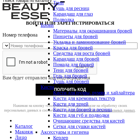
Тени
Тушь для ресниц
Карандаш для глаз
Подводка
ВОЙТИ ИЛИ ЗАРЕГИСТРИРОВАТЬСЯ
Брови
Материалы для окрашивания бровей
Номер телефона
Пинцеты для бровей
Укладка и ламинирование бровей
Краска для бровей
Средства для роста бровей
Карандаш для бровей
Помада для бровей
Тени для бровей
Гель для бровей
Вам будет отправлен код подтверждения
Тушь для бровей
Кисти
ПОЛУЧИТЬ КОД
Кисти для пудры, румян и хайлайтера
Кисти для кремовых текстур
Кисти для теней
Нажимая на кнопку «Получить код», я даю согласие на обработку своих
Кисти для бровей и ресниц
персональных данных в соответствии с
политикой обработки персональных данных
.
Кисти для губ и подводки
Очищающие средства для кистей
Каталог
Сетки для сушки кистей
Макияж
Аксессуары и гигиена
Лицо
Керлер