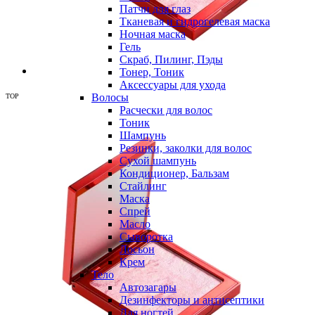
Патчи для глаз
Тканевая и гидрогелевая маска
Ночная маска
Гель
Скраб, Пилинг, Пэды
Тонер, Тоник
Аксессуары для ухода
Волосы
TOP
Расчески для волос
Тоник
Шампунь
Резинки, заколки для волос
Сухой шампунь
Кондиционер, Бальзам
Стайлинг
Маска
Спрей
Масло
Сыворотка
Лосьон
Крем
Тело
Автозагары
Дезинфекторы и антисептики
Для ногтей