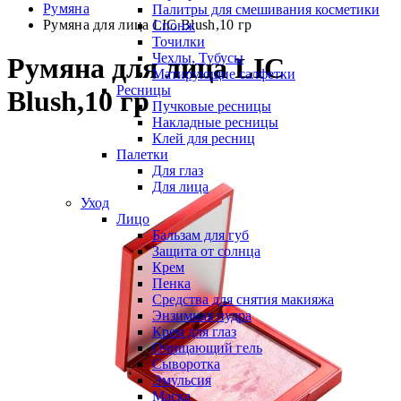
Румяна
Палитры для смешивания косметики
Румяна для лица LIC Blush,10 гр
Спонж
Точилки
Чехлы, Тубусы
Румяна для лица LIC
Матирующие салфетки
Ресницы
Blush,10 гр
Пучковые ресницы
Накладные ресницы
Клей для ресниц
Палетки
Для глаз
Для лица
Уход
Лицо
Бальзам для губ
Защита от солнца
Крем
Пенка
Средства для снятия макияжа
Энзимная пудра
Крем для глаз
Очищающий гель
Сыворотка
Эмульсия
Маска