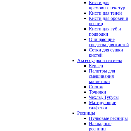
Кисти для
кремовых текстур
Кисти для теней
Кисти для бровей и
ресниц
Кисти для губ и
подводки
Очищающие
средства для кистей
Сетки для сушки
кистей
Аксессуары и гигиена
Керлер
Палитры для
смешивания
косметики
Спонж
Точилки
Чехлы, Тубусы
Матирующие
салфетки
Ресницы
Пучковые ресницы
Накладные
ресницы