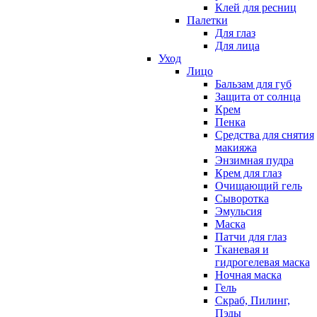
Клей для ресниц
Палетки
Для глаз
Для лица
Уход
Лицо
Бальзам для губ
Защита от солнца
Крем
Пенка
Средства для снятия
макияжа
Энзимная пудра
Крем для глаз
Очищающий гель
Сыворотка
Эмульсия
Маска
Патчи для глаз
Тканевая и
гидрогелевая маска
Ночная маска
Гель
Скраб, Пилинг,
Пэды