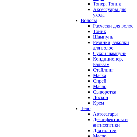
Тонер, Тоник
Аксессуары для
ухода
Волосы
Расчески для волос
Тоник
Шампунь
Резинки, заколки
для волос
Сухой шампунь
Кондиционер,
Бальзам
Стайлинг
Маска
Спрей
Масло
Сыворотка
Лосьон
Крем
Тело
Автозагары
Дезинфекторы и
антисептики
Для ногтей
Масло