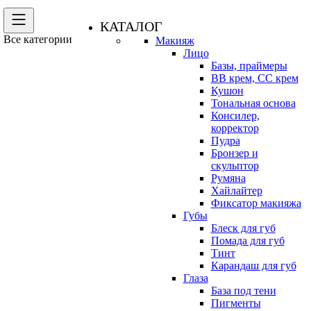
КАТАЛОГ
Все категории
Макияж
Лицо
Базы, праймеры
BB крем, CC крем
Кушон
Тональная основа
Консилер,
корректор
Пудра
Бронзер и
скульптор
Румяна
Хайлайтер
Фиксатор макияжа
Губы
Блеск для губ
Помада для губ
Тинт
Карандаш для губ
Глаза
База под тени
Пигменты