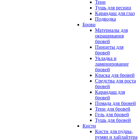
Тени
Тушь для ресниц
Карандаш для глаз
Подводка
Брови
Материалы для
окрашивания
бровей
Пинцеты для
бровей
Укладка и
ламинирование
бровей
Краска для бровей
Средства для роста
бровей
Карандаш для
бровей
Помада для бровей
Тени для бровей
Гель для бровей
Тушь для бровей
Кисти
Кисти для пудры,
румян и хайлайтера