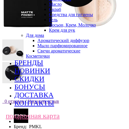
Масло
Скраб
Средства для гигиены
Гель
Лосьон, Крем, Молочко
Крем для рук
Для дома
Ароматический диффузор
Мыло парфюмированное
Свечи ароматические
Косметички
БРЕНДЫ
НОВИНКИ
СКИДКИ
БОНУСЫ
ДОСТАВКА
0 отзывов
/
Написать отзыв
КОНТАКТЫ
подарочная карта
Бренд:
PMKL