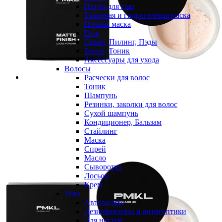
Патчи для глаз
Тканевая и гидрогелевая маска
Ночная маска
Гель
Скраб, Пилинг, Пэды
Тонер, Тоник
Аксессуары для ухода
Волосы
Расчески для волос
Тоник
Шампунь
Резинки, заколки для волос
Сухой шампунь
Кондиционер, Бальзам
Стайлинг
Маска
Спрей
Масло
Сыворотка
Лосьон
Крем
Тело
Автозагары
Дезинфекторы и антисептики
Для ногтей