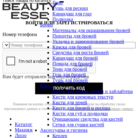
Тени
Тушь для ресниц
Карандаш для глаз
Подводка
ВОЙТИ ИЛИ ЗАРЕГИСТРИРОВАТЬСЯ
Брови
Материалы для окрашивания бровей
Номер телефона
Пинцеты для бровей
Укладка и ламинирование бровей
Краска для бровей
Средства для роста бровей
Карандаш для бровей
Помада для бровей
Тени для бровей
Гель для бровей
Вам будет отправлен код подтверждения
Тушь для бровей
Кисти
ПОЛУЧИТЬ КОД
Кисти для пудры, румян и хайлайтера
Кисти для кремовых текстур
Кисти для теней
Нажимая на кнопку «Получить код», я даю согласие на обработку своих
Кисти для бровей и ресниц
персональных данных в соответствии с
политикой обработки персональных данных
.
Кисти для губ и подводки
Очищающие средства для кистей
Каталог
Сетки для сушки кистей
Макияж
Аксессуары и гигиена
Лицо
Керлер