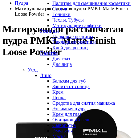
Пудра
Палитры для смешивания косметики
Матирующая рассыпчатая пудра PMKL Matte Finish
Спонж
Loose Powder
Точилки
Чехлы, Тубусы
Матирующие салфетки
Матирующая рассыпчатая
Ресницы
Пучковые ресницы
пудра PMKL Matte Finish
Накладные ресницы
Клей для ресниц
Loose Powder
Палетки
Для глаз
Для лица
Уход
Лицо
Бальзам для губ
Защита от солнца
Крем
Пенка
Средства для снятия макияжа
Энзимная пудра
Крем для глаз
Очищающий гель
Сыворотка
Эмульсия
Маска