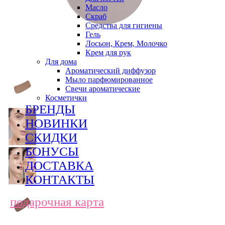
Масло
Скраб
Средства для гигиены
Гель
Лосьон, Крем, Молочко
Крем для рук
Для дома
Ароматический диффузор
Мыло парфюмированное
Свечи ароматические
Косметички
БРЕНДЫ
НОВИНКИ
СКИДКИ
БОНУСЫ
ДОСТАВКА
КОНТАКТЫ
подарочная карта