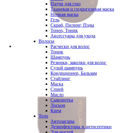
Патчи для глаз
Тканевая и гидрогелевая маска
Ночная маска
Гель
Скраб, Пилинг, Пэды
Тонер, Тоник
Аксессуары для ухода
Волосы
Расчески для волос
Тоник
Шампунь
Резинки, заколки для волос
Сухой шампунь
Кондиционер, Бальзам
Стайлинг
Маска
Спрей
Масло
Сыворотка
Лосьон
Крем
Тело
Автозагары
Дезинфекторы и антисептики
Для ногтей