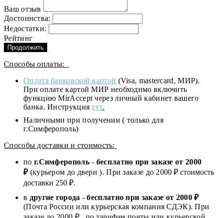
Ваш отзыв
Достоинства:
Недостатки:
Рейтинг
Продолжить
Способы оплаты:
Оплата банковской картой
(Visa, mastercard, МИР).
При оплате картой МИР необходимо включить
функцию MirAccept через личный кабинет вашего
банка. Инструкция
тут
.
Наличными при получении ( только для
г.Симферополь)
Способы доставки и стоимость:
по
г.Симферополь
-
бесплатно при заказе от
2000
₽
(курьером до двери ). При заказе до 2
000
₽ стоимость
доставки 250 ₽.
в
другие города
-
бесплатно при заказе от 2000 ₽
(Почта России или курьерская компания СДЭК). При
заказе до 2000 ₽ , по тарифам почты или курьерской