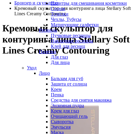
Бронзер и скульптор
Палитры для смешивания косметики
Кремовый скульптор для контуринга лица Stellary Soft
Спонж
Lines Сreamy Сontouring
Точилки
Чехлы, Тубусы
Матирующие салфетки
Кремовый скульптор для
Ресницы
Пучковые ресницы
контуринга лица Stellary Soft
Накладные ресницы
Клей для ресниц
Lines Сreamy Сontouring
Палетки
Для глаз
Для лица
Уход
Лицо
Бальзам для губ
Защита от солнца
Крем
Пенка
Средства для снятия макияжа
Энзимная пудра
Крем для глаз
Очищающий гель
Сыворотка
Эмульсия
Маска