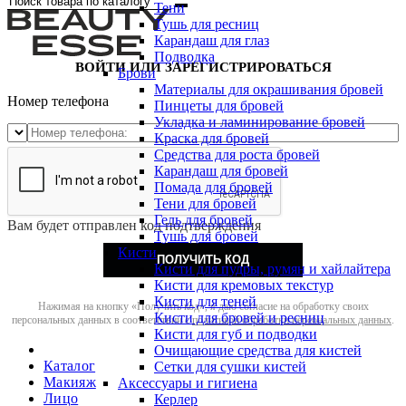
Тени
Тушь для ресниц
Карандаш для глаз
Подводка
ВОЙТИ ИЛИ ЗАРЕГИСТРИРОВАТЬСЯ
Брови
Материалы для окрашивания бровей
Номер телефона
Пинцеты для бровей
Укладка и ламинирование бровей
Краска для бровей
Средства для роста бровей
Карандаш для бровей
Помада для бровей
Тени для бровей
Гель для бровей
Вам будет отправлен код подтверждения
Тушь для бровей
Кисти
ПОЛУЧИТЬ КОД
Кисти для пудры, румян и хайлайтера
Кисти для кремовых текстур
Кисти для теней
Нажимая на кнопку «Получить код», я даю согласие на обработку своих
Кисти для бровей и ресниц
персональных данных в соответствии с
политикой обработки персональных данных
.
Кисти для губ и подводки
Очищающие средства для кистей
Каталог
Сетки для сушки кистей
Макияж
Аксессуары и гигиена
Лицо
Керлер