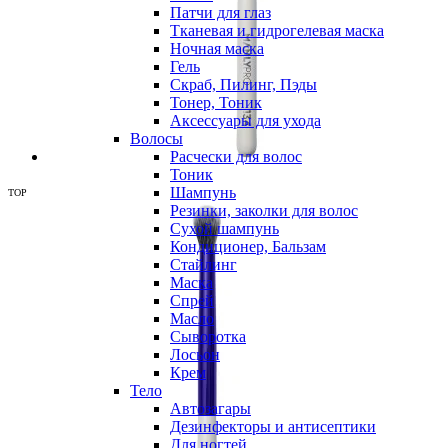
Патчи для глаз
Тканевая и гидрогелевая маска
Ночная маска
Гель
Скраб, Пилинг, Пэды
Тонер, Тоник
Аксессуары для ухода
Волосы
Расчески для волос
Тоник
Шампунь
TOP
Резинки, заколки для волос
Сухой шампунь
Кондиционер, Бальзам
Стайлинг
Маска
Спрей
Масло
Сыворотка
Лосьон
Крем
Тело
Автозагары
Дезинфекторы и антисептики
Для ногтей