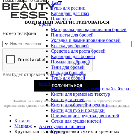
Тени
Тушь для ресниц
Карандаш для глаз
Подводка
ВОЙТИ ИЛИ ЗАРЕГИСТРИРОВАТЬСЯ
Брови
Материалы для окрашивания бровей
Номер телефона
Пинцеты для бровей
Укладка и ламинирование бровей
Краска для бровей
Средства для роста бровей
Карандаш для бровей
Помада для бровей
Тени для бровей
Гель для бровей
Вам будет отправлен код подтверждения
Тушь для бровей
Кисти
ПОЛУЧИТЬ КОД
Кисти для пудры, румян и хайлайтера
Кисти для кремовых текстур
Кисти для теней
Нажимая на кнопку «Получить код», я даю согласие на обработку своих
Кисти для бровей и ресниц
персональных данных в соответствии с
политикой обработки персональных данных
.
Кисти для губ и подводки
Очищающие средства для кистей
Каталог
Сетки для сушки кистей
Макияж
Аксессуары и гигиена
Круглая кисть для растушевки сухих и кремовых
Керлер