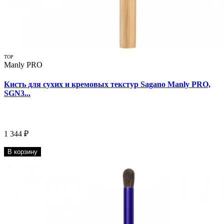
TOP
Manly PRO
Кисть для сухих и кремовых текстур Sagano Manly PRO,
SGN3...
1 344 ₽
В корзину