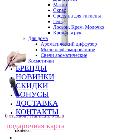
Масло
Скраб
Средства для гигиены
Гель
Лосьон, Крем, Молочко
Крем для рук
Для дома
Ароматический диффузор
Мыло парфюмированное
Свечи ароматические
Косметички
БРЕНДЫ
НОВИНКИ
СКИДКИ
БОНУСЫ
ДОСТАВКА
КОНТАКТЫ
0 отзывов
/
Написать отзыв
подарочная карта