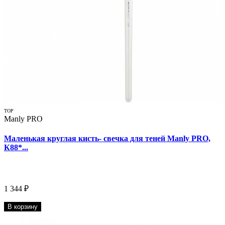
TOP
Manly PRO
Маленькая круглая кисть- свечка для теней Manly PRO,
К88*...
1 344 ₽
В корзину