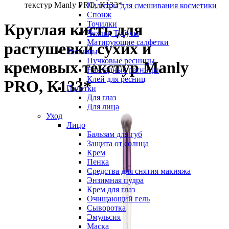
текстур Manly PRO, К133*
Палитры для смешивания косметики
Спонж
Точилки
Круглая кисть для
Чехлы, Тубусы
Матирующие салфетки
растушевки сухих и
Ресницы
Пучковые ресницы
кремовых текстур Manly
Накладные ресницы
Клей для ресниц
PRO, К133*
Палетки
Для глаз
Для лица
Уход
Лицо
Бальзам для губ
Защита от солнца
Крем
Пенка
Средства для снятия макияжа
Энзимная пудра
Крем для глаз
Очищающий гель
Сыворотка
Эмульсия
Маска