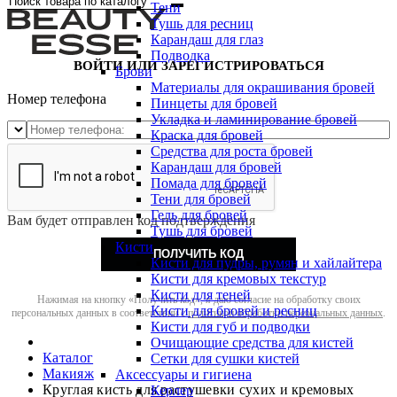
Тени
Тушь для ресниц
Карандаш для глаз
Подводка
ВОЙТИ ИЛИ ЗАРЕГИСТРИРОВАТЬСЯ
Брови
Материалы для окрашивания бровей
Номер телефона
Пинцеты для бровей
Укладка и ламинирование бровей
Краска для бровей
Средства для роста бровей
Карандаш для бровей
Помада для бровей
Тени для бровей
Гель для бровей
Вам будет отправлен код подтверждения
Тушь для бровей
Кисти
ПОЛУЧИТЬ КОД
Кисти для пудры, румян и хайлайтера
Кисти для кремовых текстур
Кисти для теней
Нажимая на кнопку «Получить код», я даю согласие на обработку своих
Кисти для бровей и ресниц
персональных данных в соответствии с
политикой обработки персональных данных
.
Кисти для губ и подводки
Очищающие средства для кистей
Каталог
Сетки для сушки кистей
Макияж
Аксессуары и гигиена
Круглая кисть для растушевки сухих и кремовых
Керлер