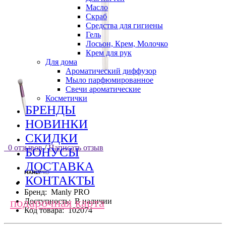
Масло
Скраб
Средства для гигиены
Гель
Лосьон, Крем, Молочко
Крем для рук
Для дома
Ароматический диффузор
Мыло парфюмированное
Свечи ароматические
Косметички
БРЕНДЫ
НОВИНКИ
СКИДКИ
0 отзывов
/
Написать отзыв
БОНУСЫ
ДОСТАВКА
КОНТАКТЫ
Бренд:
Manly PRO
подарочная карта
Доступность:
В наличии
Код товара:
102074