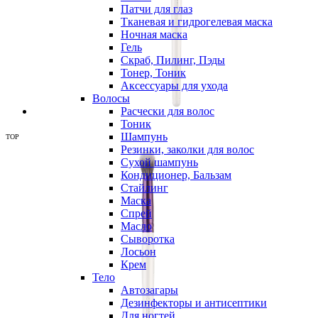
Патчи для глаз
Тканевая и гидрогелевая маска
Ночная маска
Гель
Скраб, Пилинг, Пэды
Тонер, Тоник
Аксессуары для ухода
Волосы
Расчески для волос
Тоник
Шампунь
TOP
Резинки, заколки для волос
Сухой шампунь
Кондиционер, Бальзам
Стайлинг
Маска
Спрей
Масло
Сыворотка
Лосьон
Крем
Тело
Автозагары
Дезинфекторы и антисептики
Для ногтей