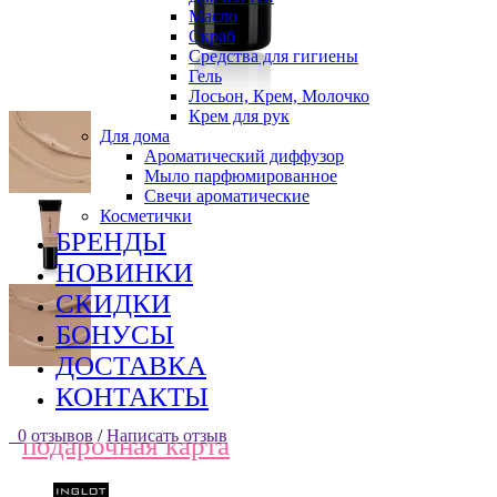
Масло
Скраб
Средства для гигиены
Гель
Лосьон, Крем, Молочко
Крем для рук
Для дома
Ароматический диффузор
Мыло парфюмированное
Свечи ароматические
Косметички
БРЕНДЫ
НОВИНКИ
СКИДКИ
БОНУСЫ
ДОСТАВКА
КОНТАКТЫ
0 отзывов
/
Написать отзыв
подарочная карта