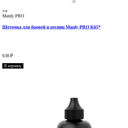
TOP
Manly PRO
Щеточка для бровей и ресниц Manly PRO К65*
638 ₽
В корзину