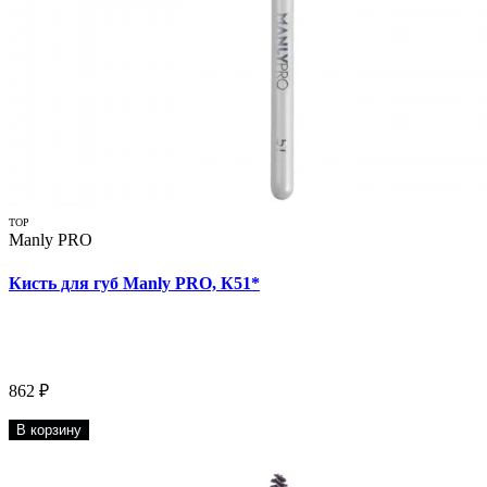
TOP
Manly PRO
Кисть для губ Manly PRO, К51*
862 ₽
В корзину