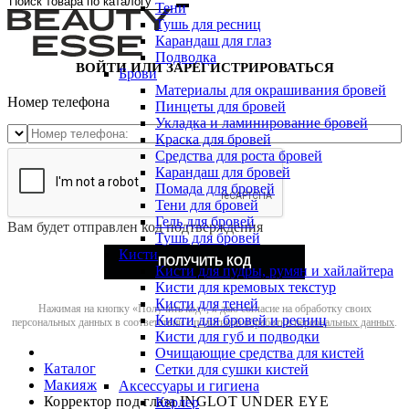
Тени
Тушь для ресниц
Карандаш для глаз
Подводка
ВОЙТИ ИЛИ ЗАРЕГИСТРИРОВАТЬСЯ
Брови
Материалы для окрашивания бровей
Номер телефона
Пинцеты для бровей
Укладка и ламинирование бровей
Краска для бровей
Средства для роста бровей
Карандаш для бровей
Помада для бровей
Тени для бровей
Гель для бровей
Вам будет отправлен код подтверждения
Тушь для бровей
Кисти
ПОЛУЧИТЬ КОД
Кисти для пудры, румян и хайлайтера
Кисти для кремовых текстур
Кисти для теней
Нажимая на кнопку «Получить код», я даю согласие на обработку своих
Кисти для бровей и ресниц
персональных данных в соответствии с
политикой обработки персональных данных
.
Кисти для губ и подводки
Очищающие средства для кистей
Каталог
Сетки для сушки кистей
Макияж
Аксессуары и гигиена
Корректор под глаза INGLOT UNDER EYE
Керлер