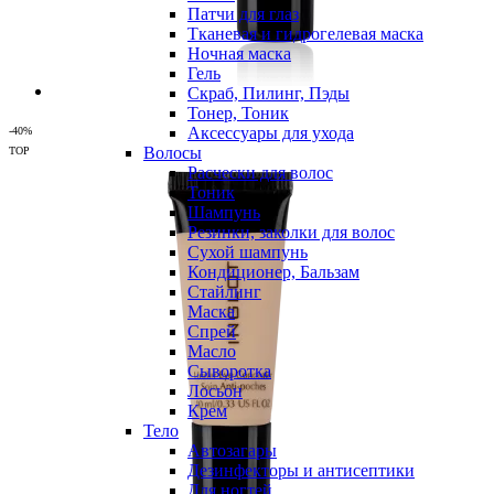
Патчи для глаз
Тканевая и гидрогелевая маска
Ночная маска
Гель
Скраб, Пилинг, Пэды
Тонер, Тоник
Аксессуары для ухода
-40%
Волосы
TOP
Расчески для волос
Тоник
Шампунь
Резинки, заколки для волос
Сухой шампунь
Кондиционер, Бальзам
Стайлинг
Маска
Спрей
Масло
Сыворотка
Лосьон
Крем
Тело
Автозагары
Дезинфекторы и антисептики
Для ногтей