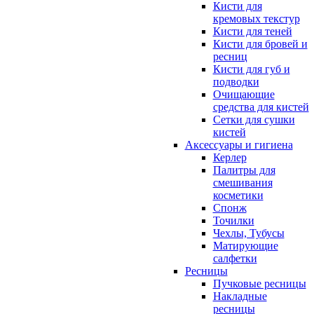
Кисти для
кремовых текстур
Кисти для теней
Кисти для бровей и
ресниц
Кисти для губ и
подводки
Очищающие
средства для кистей
Сетки для сушки
кистей
Аксессуары и гигиена
Керлер
Палитры для
смешивания
косметики
Спонж
Точилки
Чехлы, Тубусы
Матирующие
салфетки
Ресницы
Пучковые ресницы
Накладные
ресницы