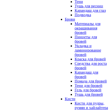
Тени
Тушь для ресниц
Карандаш для глаз
Подводка
Брови
Материалы для
окрашивания
бровей
Пинцеты для
бровей
Укладка и
ламинирование
бровей
Краска для бровей
Средства для роста
бровей
Карандаш для
бровей
Помада для бровей
Тени для бровей
Гель для бровей
Тушь для бровей
Кисти
Кисти для пудры,
румян и хайлайтера