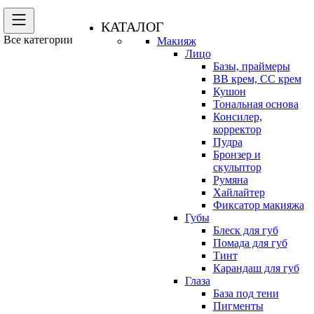
КАТАЛОГ
Все категории
Макияж
Лицо
Базы, праймеры
BB крем, CC крем
Кушон
Тональная основа
Консилер,
корректор
Пудра
Бронзер и
скульптор
Румяна
Хайлайтер
Фиксатор макияжа
Губы
Блеск для губ
Помада для губ
Тинт
Карандаш для губ
Глаза
База под тени
Пигменты