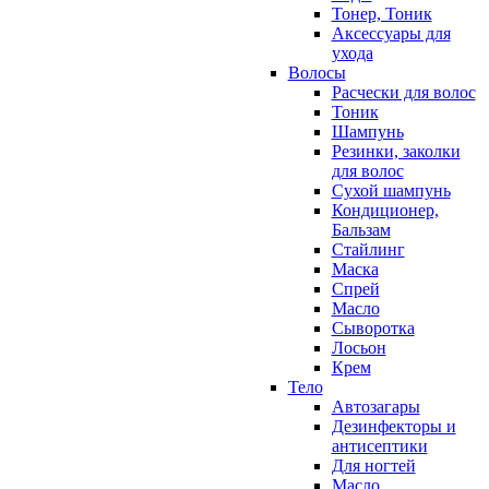
Тонер, Тоник
Аксессуары для
ухода
Волосы
Расчески для волос
Тоник
Шампунь
Резинки, заколки
для волос
Сухой шампунь
Кондиционер,
Бальзам
Стайлинг
Маска
Спрей
Масло
Сыворотка
Лосьон
Крем
Тело
Автозагары
Дезинфекторы и
антисептики
Для ногтей
Масло