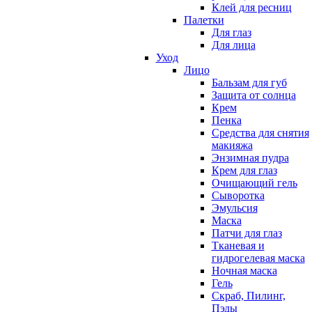
Клей для ресниц
Палетки
Для глаз
Для лица
Уход
Лицо
Бальзам для губ
Защита от солнца
Крем
Пенка
Средства для снятия
макияжа
Энзимная пудра
Крем для глаз
Очищающий гель
Сыворотка
Эмульсия
Маска
Патчи для глаз
Тканевая и
гидрогелевая маска
Ночная маска
Гель
Скраб, Пилинг,
Пэды