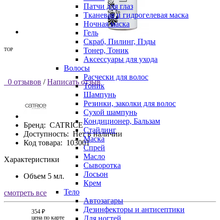
Патчи для глаз
Тканевая и гидрогелевая маска
Ночная маска
Гель
Скраб, Пилинг, Пэды
Тонер, Тоник
TOP
Аксессуары для ухода
Волосы
Расчески для волос
0 отзывов
/
Написать отзыв
Тоник
Шампунь
Резинки, заколки для волос
Сухой шампунь
Кондиционер, Бальзам
Бренд:
CATRICE
Стайлинг
Доступность:
Нет в наличии
Маска
Код товара:
103001
Спрей
Масло
Характеристики
Сыворотка
Лосьон
Объем
5 мл.
Крем
Тело
смотреть все
Автозагары
Дезинфекторы и антисептики
354 ₽
цена по карте
Для ногтей