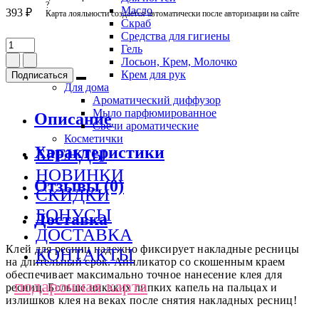
?
Масло
393 ₽
Карта лояльности создается автоматически после авторизации на сайте
Скраб
Средства для гигиены
Гель
Лосьон, Крем, Молочко
Крем для рук
Подписаться
Для дома
Ароматический диффузор
Мыло парфюмированное
Описание
Свечи ароматические
Косметички
Характеристики
БРЕНДЫ
НОВИНКИ
Отзывы (0)
СКИДКИ
БОНУСЫ
Доставка
ДОСТАВКА
Клей для ресниц надежно фиксирует накладные ресницы
КОНТАКТЫ
на длительный срок. Аппликатор со скошенным краем
обеспечивает максимально точное нанесение клея для
подарочная карта
ресниц. Больше никаких липких капель на пальцах и
излишков клея на веках после снятия накладных ресниц!