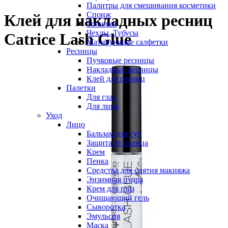
Палитры для смешивания косметики
Спонж
Клей для накладных ресниц
Точилки
Чехлы, Тубусы
Catrice Lash Glue
Матирующие салфетки
Ресницы
Пучковые ресницы
Накладные ресницы
Клей для ресниц
Палетки
Для глаз
Для лица
Уход
Лицо
Бальзам для губ
Защита от солнца
Крем
Пенка
Средства для снятия макияжа
Энзимная пудра
Крем для глаз
Очищающий гель
Сыворотка
Эмульсия
Маска