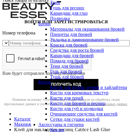
Тени
Тушь для ресниц
Карандаш для глаз
Подводка
ВОЙТИ ИЛИ ЗАРЕГИСТРИРОВАТЬСЯ
Брови
Материалы для окрашивания бровей
Номер телефона
Пинцеты для бровей
Укладка и ламинирование бровей
Краска для бровей
Средства для роста бровей
Карандаш для бровей
Помада для бровей
Тени для бровей
Гель для бровей
Вам будет отправлен код подтверждения
Тушь для бровей
Кисти
ПОЛУЧИТЬ КОД
Кисти для пудры, румян и хайлайтера
Кисти для кремовых текстур
Кисти для теней
Нажимая на кнопку «Получить код», я даю согласие на обработку своих
Кисти для бровей и ресниц
персональных данных в соответствии с
политикой обработки персональных данных
.
Кисти для губ и подводки
Очищающие средства для кистей
Каталог
Сетки для сушки кистей
Макияж
Аксессуары и гигиена
Клей для накладных ресниц Catrice Lash Glue
Керлер